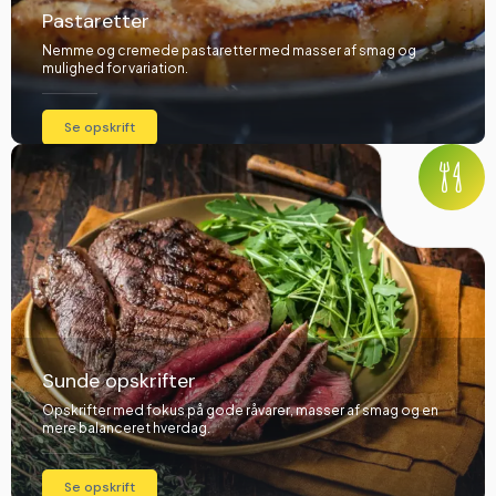
Pastaretter
Nemme og cremede pastaretter med masser af smag og
mulighed for variation.
Se opskrift
Sunde opskrifter
Opskrifter med fokus på gode råvarer, masser af smag og en
mere balanceret hverdag.
Se opskrift