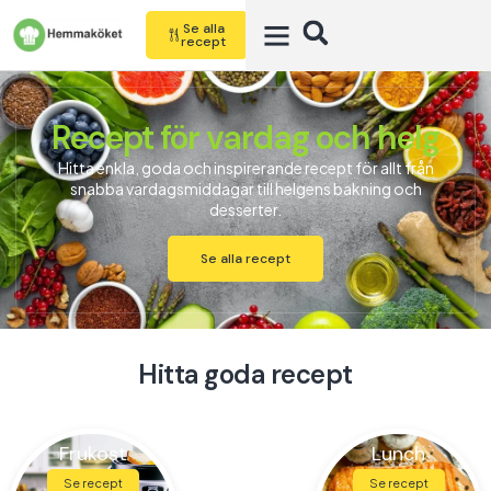
Se alla
recept
Recept för vardag och helg
Hitta enkla, goda och inspirerande recept för allt från
snabba vardagsmiddagar till helgens bakning och
desserter.
Se alla recept
Hitta goda recept
Frukost
Lunch
Se recept
Se recept