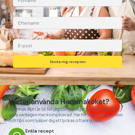
Efternamn
E-post
Skicka mig recepten
Varför använda Hemmaköket?
Hemmaköket är till för dig som vill laga god mat utan att
göra vardagen mer komplicerad. Här hittar du recept, idéer
och tips som hjälper dig att lyckas oftare i köket.
Enkla recept