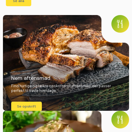
Se alla
Falafel i pitabröd
Tapasbricka
Nem aftensmad
Find hurtige og lækre opskrifter til aftensmad, der passer
perfekt til travle hverdage.
Se opskrift