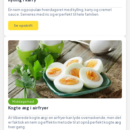
En nem og populær hverdagsret med kylling, karry og cremet
sauce. Serveres med ris og er perfekt til hele familien.
Se opskrift
Middagsmad
Kogte æg i airfryer
At tilberede kogte æg i en airfryer kan lyde overraskende, men det
er faktisk en nem og effektiv metode til at opnå perfekt kogte æg
hver gang.