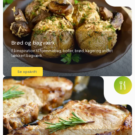
Brød og bagværk
Få inspiration til hjemmebag, boller, brød, kager og andet
lækkert bagværk.
Se opskrift