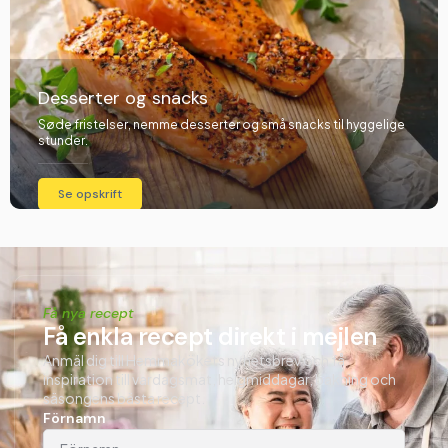
Desserter og snacks
Søde fristelser, nemme desserter og små snacks til hyggelige
stunder.
Se opskrift
Få nya recept
Få enkla recept direkt i mejlen
Anmäl dig till Hemmakökets nyhetsbrev och få
inspiration till vardagsmat, helgmiddagar, bakning och
säsongens bästa recept.
Förnamn