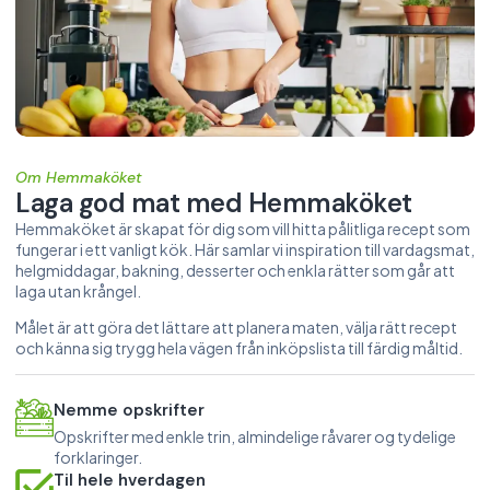
Om Hemmaköket
Laga god mat med Hemmaköket
Hemmaköket är skapat för dig som vill hitta pålitliga recept som
fungerar i ett vanligt kök. Här samlar vi inspiration till vardagsmat,
helgmiddagar, bakning, desserter och enkla rätter som går att
laga utan krångel.
Målet är att göra det lättare att planera maten, välja rätt recept
och känna sig trygg hela vägen från inköpslista till färdig måltid.
Nemme opskrifter
Opskrifter med enkle trin, almindelige råvarer og tydelige
forklaringer.
Til hele hverdagen