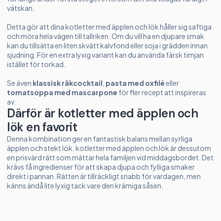
vätskan.
Detta gör att dina kotletter med äpplen och lök håller sig saftiga
och möra hela vägen till tallriken. Om du vill ha en djupare smak
kan du tillsätta en liten skvätt kalvfond eller soja i grädden innan
sjudning. För en extra lyxig variant kan du använda färsk timjan
istället för torkad.
Se även
klassisk räkcocktail
,
pasta med oxfilé
eller
tomatsoppa med mascarpone
för fler recept att inspireras
av.
Därför är kotletter med äpplen och
lök en favorit
Denna kombination ger en fantastisk balans mellan syrliga
äpplen och stekt lök. kotletter med äpplen och lök är dessutom
en prisvärd rätt som mättar hela familjen vid middagsbordet. Det
krävs få ingredienser för att skapa djupa och fylliga smaker
direkt i pannan. Rätten är tillräckligt snabb för vardagen, men
känns ändå lite lyxig tack vare den krämiga såsen.