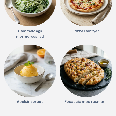
Gammaldags
Pizza i airfryer
mormorssallad
Apelsinsorbet
Focaccia med rosmarin