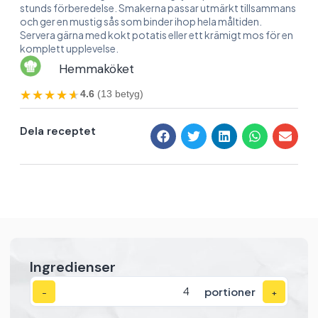
stunds förberedelse. Smakerna passar utmärkt tillsammans
och ger en mustig sås som binder ihop hela måltiden.
Servera gärna med kokt potatis eller ett krämigt mos för en
komplett upplevelse.
Hemmaköket
★★★★★
★★★★★
4.6
(13 betyg)
Dela receptet
Ingredienser
portioner
−
+