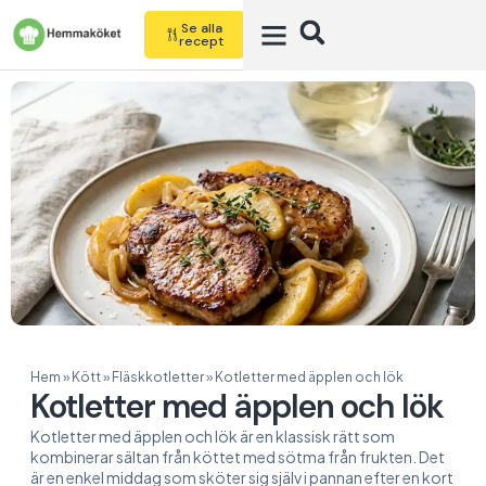
Se alla
recept
Hem
»
Kött
»
Fläskkotletter
»
Kotletter med äpplen och lök
Kotletter med äpplen och lök
Kotletter med äpplen och lök är en klassisk rätt som
kombinerar sältan från köttet med sötma från frukten. Det
är en enkel middag som sköter sig själv i pannan efter en kort