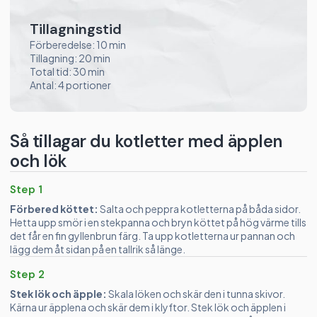
Tillagningstid
Förberedelse: 10 min
Tillagning: 20 min
Total tid: 30 min
Antal: 4 portioner
Så tillagar du kotletter med äpplen
och lök
Step 1
Förbered köttet:
Salta och peppra kotletterna på båda sidor.
Hetta upp smör i en stekpanna och bryn köttet på hög värme tills
det får en fin gyllenbrun färg. Ta upp kotletterna ur pannan och
lägg dem åt sidan på en tallrik så länge.
Step 2
Stek lök och äpple:
Skala löken och skär den i tunna skivor.
Kärna ur äpplena och skär dem i klyftor. Stek lök och äpplen i