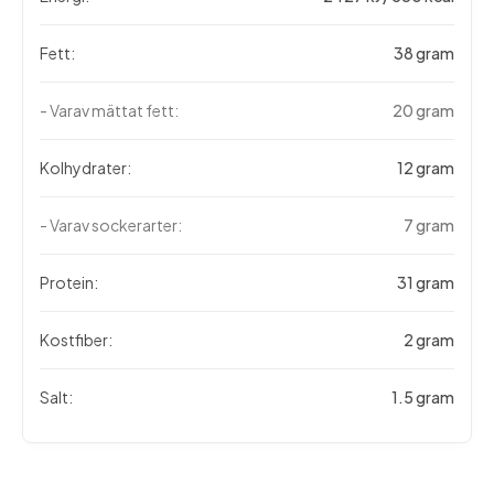
Fett:
38 gram
- Varav mättat fett:
20 gram
Kolhydrater:
12 gram
- Varav sockerarter:
7 gram
Protein:
31 gram
Kostfiber:
2 gram
Salt:
1.5 gram