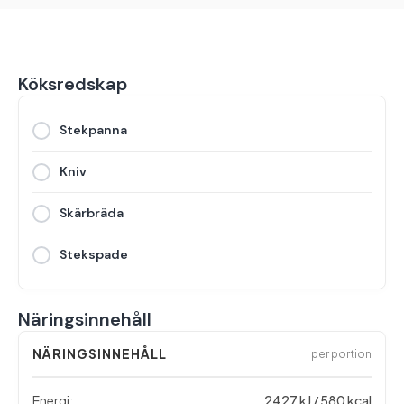
Köksredskap
Stekpanna
Kniv
Skärbräda
Stekspade
Näringsinnehåll
NÄRINGSINNEHÅLL
per portion
Energi:
2427 kJ / 580 kcal