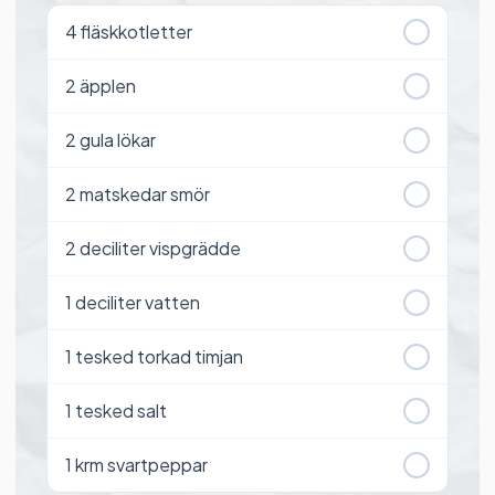
4
fläskkotletter
2
äpplen
2
gula lökar
2
matskedar smör
2
deciliter vispgrädde
1
deciliter vatten
1
tesked torkad timjan
1
tesked salt
1
krm svartpeppar