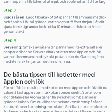
samma panna tills löken blivit mjuk och äpplena har fått lite färg.
Step 3
Sjud i såsen:
Lägg tillbaka köttet i pannan tillsammans med lök
och äpplen. Häll på grädde, vatten och strö över timjan. Låt allt
sjuda försiktigt under lock i cirka 10 minuter tills köttet är helt
genomstekt.
Step 4
Servering:
Smaka av såsen i din panna med lite extra salt eller
peppar vid behov. Servera dina kotletter med äpplen och lök
varma tillsammans med nykokt potatis eller ris. Garnera gärna
med lite färsk timjan om det finns hemma.
De bästa tipsen till kotletter med
äpplen och lök
För att få bäst resultat med kotletter med äpplen och lök bör du
välja ett fast äpple som inte kokar sönder direkt. Sorter som
Ingrid Marie eller Aroma ger en fin syrlighet som balanserar
grädden i såsen. Om du vill ha en tjockare konsistens på såsen
kan du röra ner lite redning mot slutet. Se till att inte steka köttet
för länge under första steget eftersom det ska tillagas färdigt i