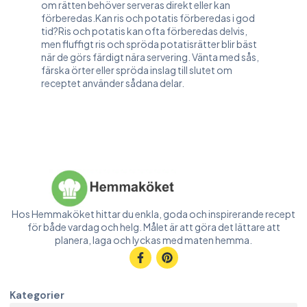
om rätten behöver serveras direkt eller kan
förberedas.Kan ris och potatis förberedas i god
tid?Ris och potatis kan ofta förberedas delvis,
men fluffigt ris och spröda potatisrätter blir bäst
när de görs färdigt nära servering. Vänta med sås,
färska örter eller spröda inslag till slutet om
receptet använder sådana delar.
Hos Hemmaköket hittar du enkla, goda och inspirerande recept
för både vardag och helg. Målet är att göra det lättare att
planera, laga och lyckas med maten hemma.
Kategorier