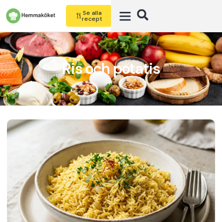
Se alla
recept
Ris och potatis