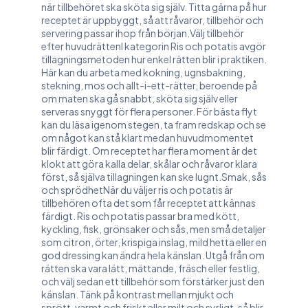
när tillbehöret ska sköta sig själv. Titta gärna på hur
receptet är uppbyggt, så att råvaror, tillbehör och
servering passar ihop från början.Välj tillbehör
efter huvudrättenI kategorin Ris och potatis avgör
tillagningsmetoden hur enkel rätten blir i praktiken.
Här kan du arbeta med kokning, ugnsbakning,
stekning, mos och allt-i-ett-rätter, beroende på
om maten ska gå snabbt, sköta sig själv eller
serveras snyggt för flera personer. För bästa flyt
kan du läsa igenom stegen, ta fram redskap och se
om något kan stå klart medan huvudmomentet
blir färdigt. Om receptet har flera moment är det
klokt att göra kalla delar, skålar och råvaror klara
först, så själva tillagningen kan ske lugnt.Smak, sås
och sprödhetNär du väljer ris och potatis är
tillbehören ofta det som får receptet att kännas
färdigt. Ris och potatis passar bra med kött,
kyckling, fisk, grönsaker och sås, men små detaljer
som citron, örter, krispiga inslag, mild hetta eller en
god dressing kan ändra hela känslan. Utgå från om
rätten ska vara lätt, mättande, fräsch eller festlig,
och välj sedan ett tillbehör som förstärker just den
känslan. Tänk på kontrast mellan mjukt och
sprött, varmt och friskt eller milt och syrligt, så blir