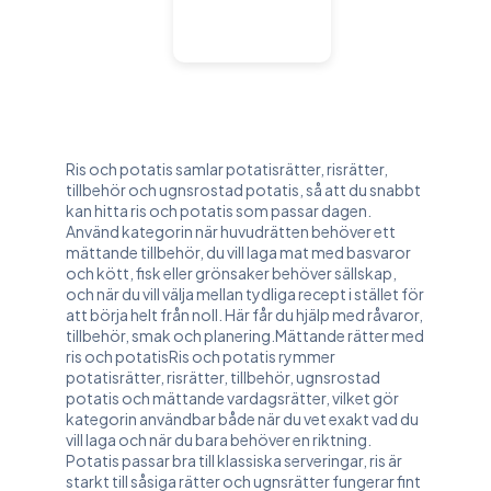
Ris och potatis samlar potatisrätter, risrätter,
tillbehör och ugnsrostad potatis, så att du snabbt
kan hitta ris och potatis som passar dagen.
Använd kategorin när huvudrätten behöver ett
mättande tillbehör, du vill laga mat med basvaror
och kött, fisk eller grönsaker behöver sällskap,
och när du vill välja mellan tydliga recept i stället för
att börja helt från noll. Här får du hjälp med råvaror,
tillbehör, smak och planering.Mättande rätter med
ris och potatisRis och potatis rymmer
potatisrätter, risrätter, tillbehör, ugnsrostad
potatis och mättande vardagsrätter, vilket gör
kategorin användbar både när du vet exakt vad du
vill laga och när du bara behöver en riktning.
Potatis passar bra till klassiska serveringar, ris är
starkt till såsiga rätter och ugnsrätter fungerar fint