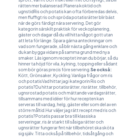
rätten mer balanserad.Planera koktid och
ugnstidRis och potatis kan ofta förberedas delvis,
men fluffigt ris och spröda potatisrätter blir bäst
när de görs färdigt nära servering. Det gör
kategorin särskilt praktisk för veckoplanering,
gäster och dagar då du vill hitta något gott utan
att leta för länge. Spara gärna anteckningar om
vad som fungerade, så blir nästa gång enklare och
du kan bygga vidare på samma grund med nya
smaker. Läs igenom receptet innan du börjar, så du
hinner ta höjd för vila, kylning, topping eller sådant
som bör göras precis före servering.
Se också:
Kött
,
Grönsaker
,
Kyckling
.Vanliga frågor om ris
och potatisVad hittar jag i kategorin Ris och
potatis?Du hittar potatisrätter, risrätter, tillbehör,
ugnsrostad potatis och mättande vardagsrätter,
tillsammans med idéer för hur recepten kan
serveras till vardag, helg, gäster eller som del av en
större måltid.Hur väljer jag rätt recept med ris och
potatis?Potatis passar bra till klassiska
serveringar, ris är starkt till såsiga rätter och
ugnsrätter fungerar fint när tillbehöret ska sköta
sig själv. Titta också på tillbehör, tidsåtgång och