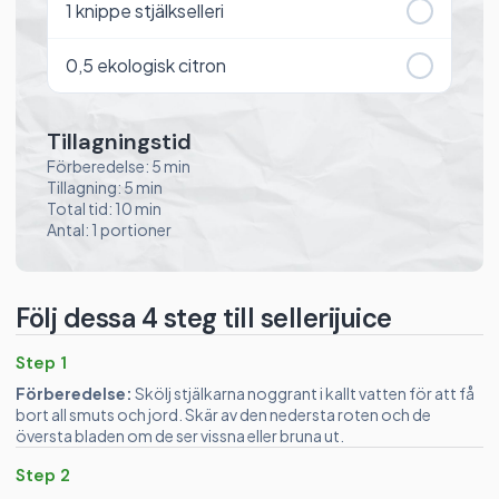
1
knippe stjälkselleri
0,5
ekologisk citron
Tillagningstid
Förberedelse: 5 min
Tillagning: 5 min
Total tid: 10 min
Antal: 1 portioner
Följ dessa 4 steg till sellerijuice
Step 1
Förberedelse:
Skölj stjälkarna noggrant i kallt vatten för att få
bort all smuts och jord. Skär av den nedersta roten och de
översta bladen om de ser vissna eller bruna ut.
Step 2