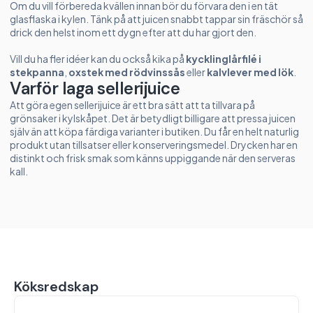
Om du vill förbereda kvällen innan bör du förvara den i en tät
glasflaska i kylen. Tänk på att juicen snabbt tappar sin fräschör så
drick den helst inom ett dygn efter att du har gjort den.
Vill du ha fler idéer kan du också kika på
kycklinglårfilé i
stekpanna
,
oxstek med rödvinssås
eller
kalvlever med lök
.
Varför laga sellerijuice
Att göra egen sellerijuice är ett bra sätt att ta tillvara på
grönsaker i kylskåpet. Det är betydligt billigare att pressa juicen
själv än att köpa färdiga varianter i butiken. Du får en helt naturlig
produkt utan tillsatser eller konserveringsmedel. Drycken har en
distinkt och frisk smak som känns uppiggande när den serveras
kall.
Köksredskap