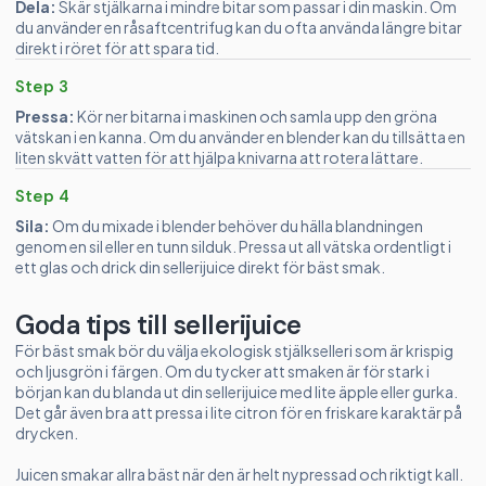
Dela:
Skär stjälkarna i mindre bitar som passar i din maskin. Om
du använder en råsaftcentrifug kan du ofta använda längre bitar
direkt i röret för att spara tid.
Step 3
Pressa:
Kör ner bitarna i maskinen och samla upp den gröna
vätskan i en kanna. Om du använder en blender kan du tillsätta en
liten skvätt vatten för att hjälpa knivarna att rotera lättare.
Step 4
Sila:
Om du mixade i blender behöver du hälla blandningen
genom en sil eller en tunn silduk. Pressa ut all vätska ordentligt i
ett glas och drick din sellerijuice direkt för bäst smak.
Goda tips till sellerijuice
För bäst smak bör du välja ekologisk stjälkselleri som är krispig
och ljusgrön i färgen. Om du tycker att smaken är för stark i
början kan du blanda ut din sellerijuice med lite äpple eller gurka.
Det går även bra att pressa i lite citron för en friskare karaktär på
drycken.
Juicen smakar allra bäst när den är helt nypressad och riktigt kall.