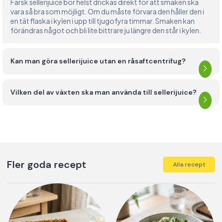
Färsk sellerijuice bör helst drickas direkt för att smaken ska
vara så bra som möjligt. Om du måste förvara den håller den i
en tät flaska i kylen i upp till tjugofyra timmar. Smaken kan
förändras något och bli lite bittrare ju längre den står i kylen.
Kan man göra sellerijuice utan en råsaftcentrifug?
Vilken del av växten ska man använda till sellerijuice?
Fler goda recept
Alla recept