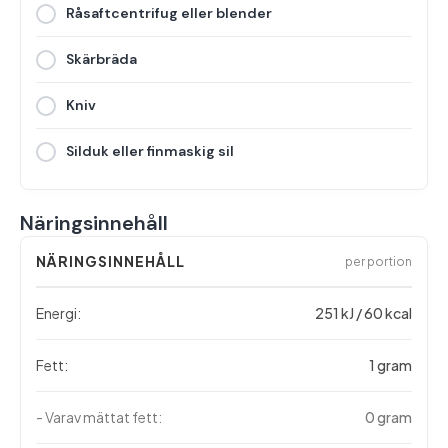
Råsaftcentrifug eller blender
Skärbräda
Kniv
Silduk eller finmaskig sil
Näringsinnehåll
NÄRINGSINNEHÅLL
per portion
Energi:
251 kJ / 60 kcal
Fett:
1 gram
- Varav mättat fett:
0 gram