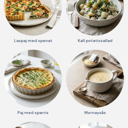
Laxpaj med spenat
Kall potatissallad
Paj med sparris
Mornaysås