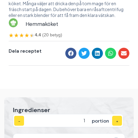
köket. Många väljer att dricka den på tom mage för en
fräsch start på dagen. Du behöver bara en råsaftcentrifug
eller en stark blender för att få fram den klara vätskan.
Hemmaköket
★★★★★
★★★★★
4.4
(20 betyg)
Dela receptet
Ingredienser
portion
−
+