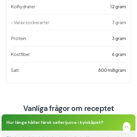
Kolhydrater:
12 gram
- Varav sockerarter:
7 gram
Protein:
3 gram
Kostfiber:
6 gram
Salt:
800 milligram
Vanliga frågor om receptet
Hur länge håller färsk sellerijuice i kylskåpet?