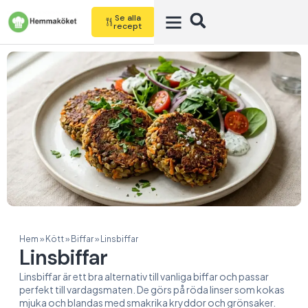
Se alla
recept
Hem
»
Kött
»
Biffar
»
Linsbiffar
Linsbiffar
Linsbiffar är ett bra alternativ till vanliga biffar och passar
perfekt till vardagsmaten. De görs på röda linser som kokas
mjuka och blandas med smakrika kryddor och grönsaker.