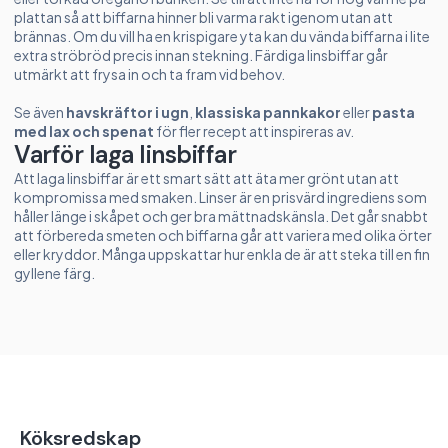
plattan så att biffarna hinner bli varma rakt igenom utan att
brännas. Om du vill ha en krispigare yta kan du vända biffarna i lite
extra ströbröd precis innan stekning. Färdiga linsbiffar går
utmärkt att frysa in och ta fram vid behov.
Se även
havskräftor i ugn
,
klassiska pannkakor
eller
pasta
med lax och spenat
för fler recept att inspireras av.
Varför laga linsbiffar
Att laga linsbiffar är ett smart sätt att äta mer grönt utan att
kompromissa med smaken. Linser är en prisvärd ingrediens som
håller länge i skåpet och ger bra mättnadskänsla. Det går snabbt
att förbereda smeten och biffarna går att variera med olika örter
eller kryddor. Många uppskattar hur enkla de är att steka till en fin
gyllene färg.
Köksredskap