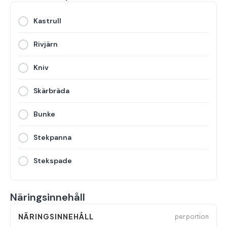
Kastrull
Rivjärn
Kniv
Skärbräda
Bunke
Stekpanna
Stekspade
Näringsinnehåll
NÄRINGSINNEHÅLL
per portion