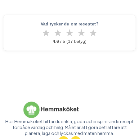
Vad tycker du om receptet?
★
★
★
★
★
4.6
/ 5 (17 betyg)
Hos Hemmaköket hittar du enkla, goda och inspirerande recept
för både vardag och helg. Målet är att göra det lättare att
planera, laga och lyckas med maten hemma.