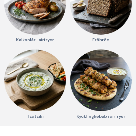
Kalkonlår i airfryer
Fröbröd
Tzatziki
Kycklingkebab i airfryer