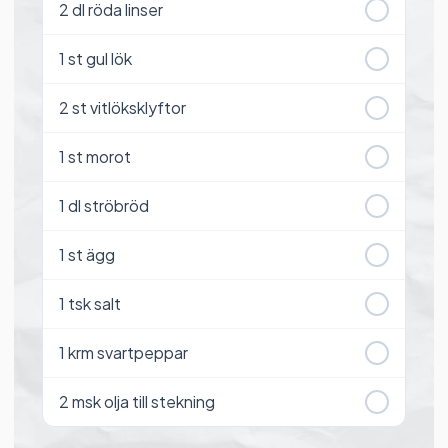
2
dl röda linser
1
st gul lök
2
st vitlöksklyftor
1
st morot
1
dl ströbröd
1
st ägg
1
tsk salt
1
krm svartpeppar
2
msk olja till stekning