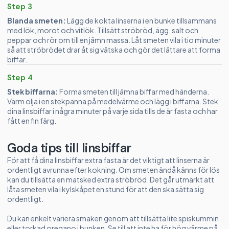
Step 3
Blanda smeten:
Lägg de kokta linserna i en bunke tillsammans
med lök, morot och vitlök. Tillsätt ströbröd, ägg, salt och
peppar och rör om till en jämn massa. Låt smeten vila i tio minuter
så att ströbrödet drar åt sig vätska och gör det lättare att forma
biffar.
Step 4
Stek biffarna:
Forma smeten till jämna biffar med händerna.
Värm olja i en stekpanna på medelvärme och lägg i biffarna. Stek
dina linsbiffar i några minuter på varje sida tills de är fasta och har
fått en fin färg.
Goda tips till linsbiffar
För att få dina linsbiffar extra fasta är det viktigt att linserna är
ordentligt avrunna efter kokning. Om smeten ändå känns för lös
kan du tillsätta en matsked extra ströbröd. Det går utmärkt att
låta smeten vila i kylskåpet en stund för att den ska sätta sig
ordentligt.
Du kan enkelt variera smaken genom att tillsätta lite spiskummin
eller torkad oregano i bunken. Se till att inte ha för hög värme på