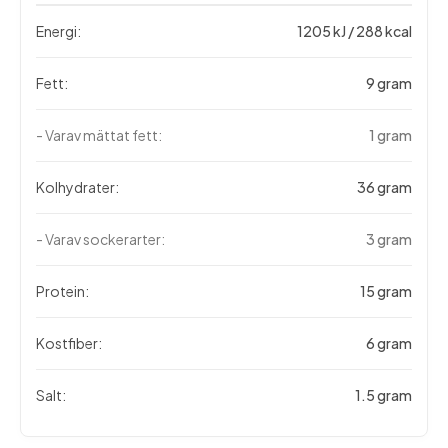
Energi:
1205 kJ / 288 kcal
Fett:
9 gram
- Varav mättat fett:
1 gram
Kolhydrater:
36 gram
- Varav sockerarter:
3 gram
Protein:
15 gram
Kostfiber:
6 gram
Salt:
1.5 gram