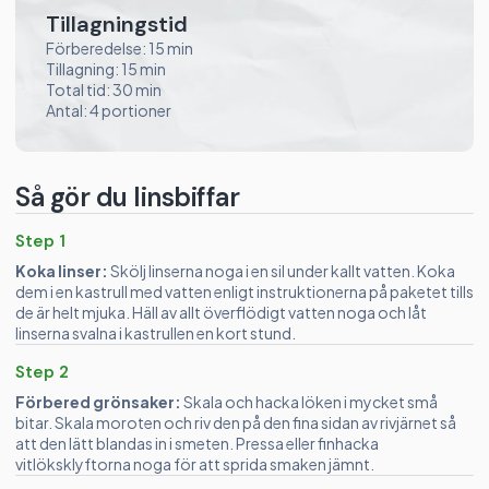
Tillagningstid
Förberedelse: 15 min
Tillagning: 15 min
Total tid: 30 min
Antal: 4 portioner
Så gör du linsbiffar
Step 1
Koka linser:
Skölj linserna noga i en sil under kallt vatten. Koka
dem i en kastrull med vatten enligt instruktionerna på paketet tills
de är helt mjuka. Häll av allt överflödigt vatten noga och låt
linserna svalna i kastrullen en kort stund.
Step 2
Förbered grönsaker:
Skala och hacka löken i mycket små
bitar. Skala moroten och riv den på den fina sidan av rivjärnet så
att den lätt blandas in i smeten. Pressa eller finhacka
vitlöksklyftorna noga för att sprida smaken jämnt.