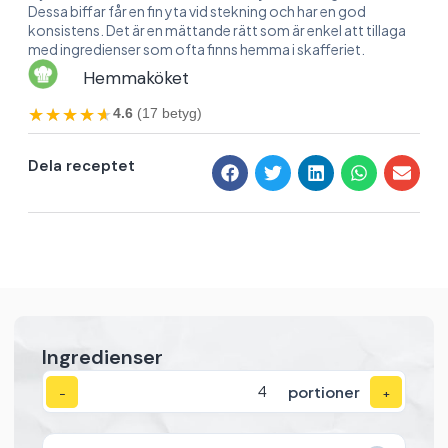
Dessa biffar får en fin yta vid stekning och har en god
konsistens. Det är en mättande rätt som är enkel att tillaga
med ingredienser som ofta finns hemma i skafferiet.
Hemmaköket
★★★★★
★★★★★
4.6
(17 betyg)
Dela receptet
Ingredienser
portioner
−
+