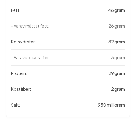
Fett:
48 gram
- Varav mättat fett:
26 gram
Kolhydrater:
32 gram
- Varav sockerarter:
3 gram
Protein:
29 gram
Kostfiber:
2 gram
Salt:
950 milligram