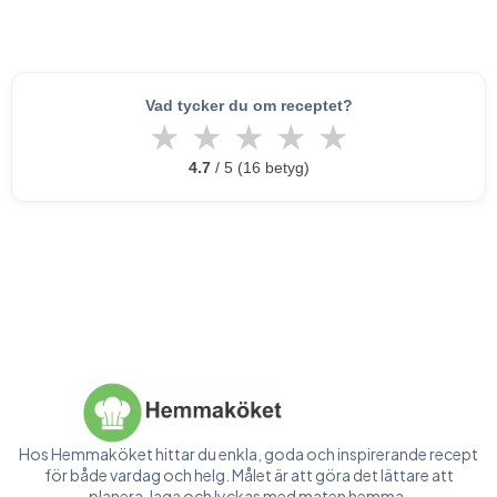
Vad tycker du om receptet?
★
★
★
★
★
4.7
/ 5 (16 betyg)
Hos Hemmaköket hittar du enkla, goda och inspirerande recept
för både vardag och helg. Målet är att göra det lättare att
planera, laga och lyckas med maten hemma.