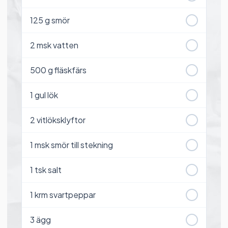
125
g smör
2
msk vatten
500
g fläskfärs
1
gul lök
2
vitlöksklyftor
1
msk smör till stekning
1
tsk salt
1
krm svartpeppar
3
ägg