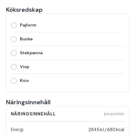
Köksredskap
Pajform
Bunke
Stekpanna
Visp
Kniv
Näringsinnehåll
NÄRINGSINNEHÅLL
per portion
Energi:
2845 kJ / 680 kcal