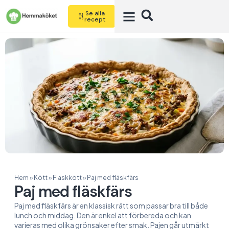
Se alla
recept
Hem
»
Kött
»
Fläskkött
»
Paj med fläskfärs
Paj med fläskfärs
Paj med fläskfärs är en klassisk rätt som passar bra till både
lunch och middag. Den är enkel att förbereda och kan
varieras med olika grönsaker efter smak. Pajen går utmärkt