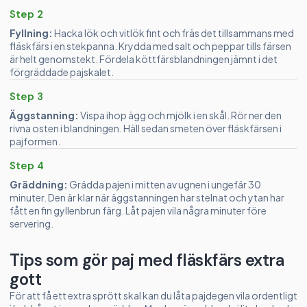
Step 2
Fyllning:
Hacka lök och vitlök fint och fräs det tillsammans med
fläskfärs i en stekpanna. Krydda med salt och peppar tills färsen
är helt genomstekt. Fördela köttfärsblandningen jämnt i det
förgräddade pajskalet.
Step 3
Äggstanning:
Vispa ihop ägg och mjölk i en skål. Rör ner den
rivna osten i blandningen. Häll sedan smeten över fläskfärsen i
pajformen.
Step 4
Gräddning:
Grädda pajen i mitten av ugnen i ungefär 30
minuter. Den är klar när äggstanningen har stelnat och ytan har
fått en fin gyllenbrun färg. Låt pajen vila några minuter före
servering.
Tips som gör paj med fläskfärs extra
gott
För att få ett extra sprött skal kan du låta pajdegen vila ordentligt