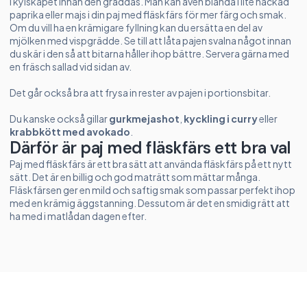
i kylskåpet innan den gräddas. Man kan även blanda i lite hackad
paprika eller majs i din paj med fläskfärs för mer färg och smak.
Om du vill ha en krämigare fyllning kan du ersätta en del av
mjölken med vispgrädde. Se till att låta pajen svalna något innan
du skär i den så att bitarna håller ihop bättre. Servera gärna med
en fräsch sallad vid sidan av.
Det går också bra att frysa in rester av pajen i portionsbitar.
Du kanske också gillar
gurkmejashot
,
kyckling i curry
eller
krabbkött med avokado
.
Därför är paj med fläskfärs ett bra val
Paj med fläskfärs är ett bra sätt att använda fläskfärs på ett nytt
sätt. Det är en billig och god maträtt som mättar många.
Fläskfärsen ger en mild och saftig smak som passar perfekt ihop
med en krämig äggstanning. Dessutom är det en smidig rätt att
ha med i matlådan dagen efter.