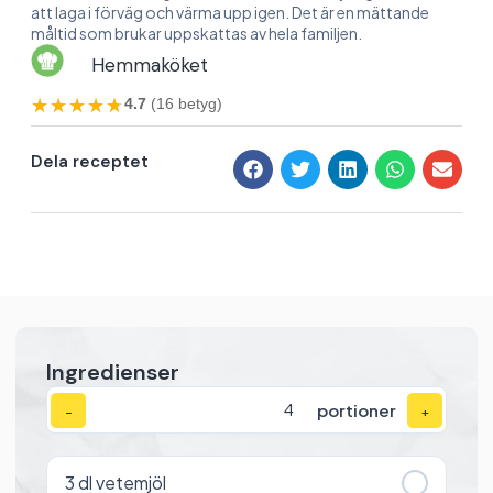
att laga i förväg och värma upp igen. Det är en mättande
måltid som brukar uppskattas av hela familjen.
Hemmaköket
★★★★★
★★★★★
4.7
(16 betyg)
Dela receptet
Ingredienser
portioner
−
+
3
dl vetemjöl