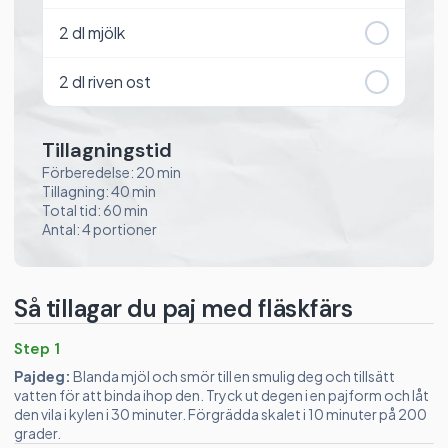
2
dl mjölk
2
dl riven ost
Tillagningstid
Förberedelse: 20 min
Tillagning: 40 min
Total tid: 60 min
Antal: 4 portioner
Så tillagar du paj med fläskfärs
Step 1
Pajdeg:
Blanda mjöl och smör till en smulig deg och tillsätt
vatten för att binda ihop den. Tryck ut degen i en pajform och låt
den vila i kylen i 30 minuter. Förgrädda skalet i 10 minuter på 200
grader.