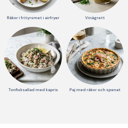
Räkor i frityrsmet i airfryer
Vinägrett
Tonfisksallad med kapris
Paj med räkor och spenat