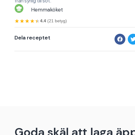
från syrlig till söt.
Hemmaköket
★★★★★
★★★★★
4.4
(21 betyg)
Dela receptet
Goda skäl att laga äp