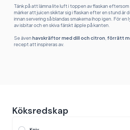
Tänk på att lämna lite luft i toppen av flaskan eftersom
märker att juicen skiktar sig i flaskan efter en stund är 
innan servering så blandas smakerna ihop igen. För en
av isbitar och en skiva färskt äpple på kanten.
Se även
havskräftor med dill och citron
,
förrätt 
recept att inspireras av.
Köksredskap
Kniv