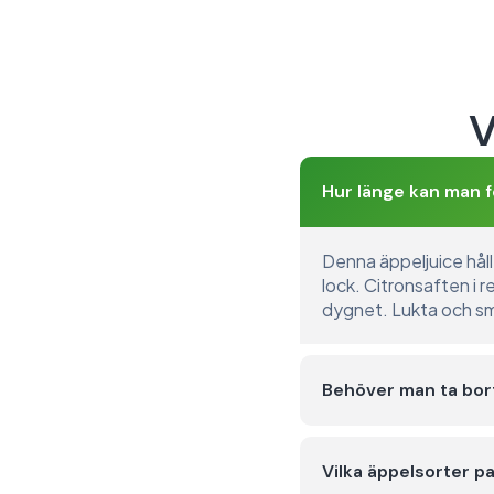
V
Hur länge kan man f
Denna äppeljuice hålle
lock. Citronsaften i r
dygnet. Lukta och smak
Behöver man ta bort
Vilka äppelsorter pa