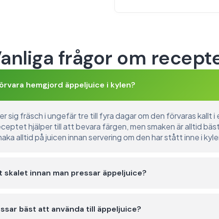
anliga frågor om recept
örvara hemgjord äppeljuice i kylen?
r sig fräsch i ungefär tre till fyra dagar om den förvaras kallt i
eceptet hjälper till att bevara färgen, men smaken är alltid bä
a alltid på juicen innan servering om den har stått inne i kylen
 skalet innan man pressar äppeljuice?
ssar bäst att använda till äppeljuice?