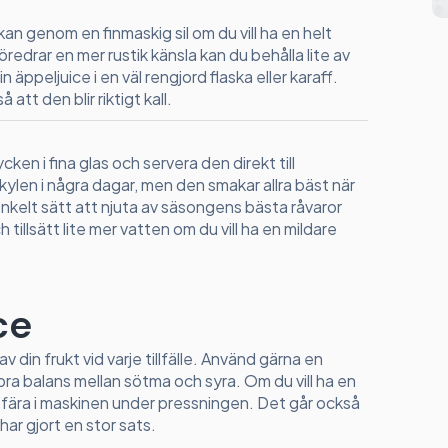
an genom en finmaskig sil om du vill ha en helt
öredrar en mer rustik känsla kan du behålla lite av
n äppeljuice i en väl rengjord flaska eller karaff.
 att den blir riktigt kall.
cken i fina glas och servera den direkt till
i kylen i några dagar, men den smakar allra bäst när
nkelt sätt att njuta av säsongens bästa råvaror
tillsätt lite mer vatten om du vill ha en mildare
ce
 din frukt vid varje tillfälle. Använd gärna en
bra balans mellan sötma och syra. Om du vill ha en
ingefära i maskinen under pressningen. Det går också
har gjort en stor sats.