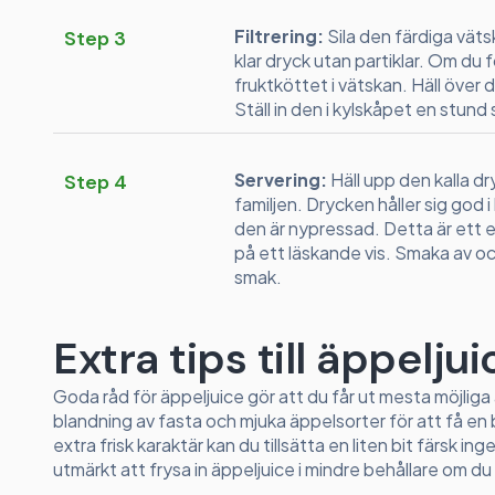
Filtrering:
Sila den färdiga vätsk
Step 3
klar dryck utan partiklar. Om du f
fruktköttet i vätskan. Häll över di
Ställ in den i kylskåpet en stund så
Servering:
Häll upp den kalla dry
Step 4
familjen. Drycken håller sig god 
den är nypressad. Detta är ett e
på ett läskande vis. Smaka av och 
smak.
Extra tips till äppeljui
Goda råd för äppeljuice gör att du får ut mesta möjliga av
blandning av fasta och mjuka äppelsorter för att få en 
extra frisk karaktär kan du tillsätta en liten bit färsk 
utmärkt att frysa in äppeljuice i mindre behållare om du 