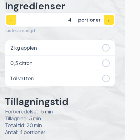
Ingredienser
portioner
−
+
Justera mängd
2
kg äpplen
0,5
citron
1
dl vatten
Tillagningstid
Förberedelse: 15 min
Tillagning: 5 min
Total tid: 20 min
Antal: 4 portioner