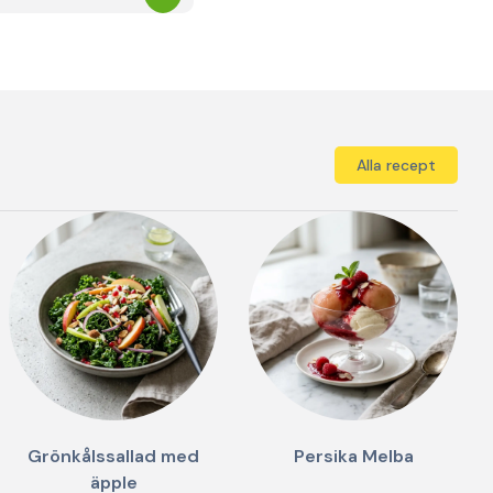
Alla recept
Grönkålssallad med
Persika Melba
äpple