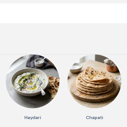
Haydari
Chapati