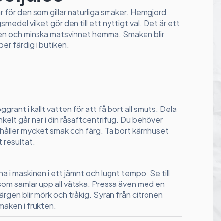
 för den som gillar naturliga smaker. Hemgjord
smedel vilket gör den till ett nyttigt val. Det är ett
gården och minska matsvinnet hemma. Smaken blir
er färdig i butiken.
grant i kallt vatten för att få bort all smuts. Dela
enkelt går ner i din råsaftcentrifug. Du behöver
ehåller mycket smak och färg. Ta bort kärnhuset
 resultat.
a i maskinen i ett jämnt och lugnt tempo. Se till
 som samlar upp all vätska. Pressa även med en
färgen blir mörk och tråkig. Syran från citronen
maken i frukten.