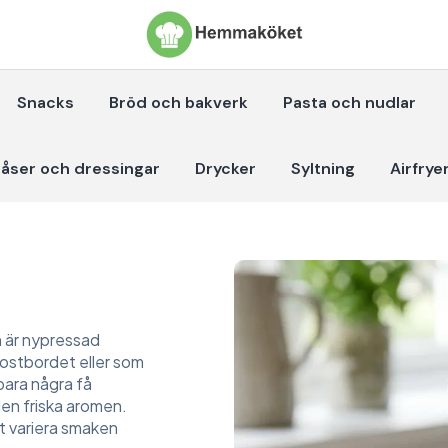
Snacks
Bröd och bakverk
Pasta och nudlar
åser och dressingar
Drycker
Syltning
Airfrye
n är nypressad
ukostbordet eller som
bara några få
den friska aromen.
t variera smaken