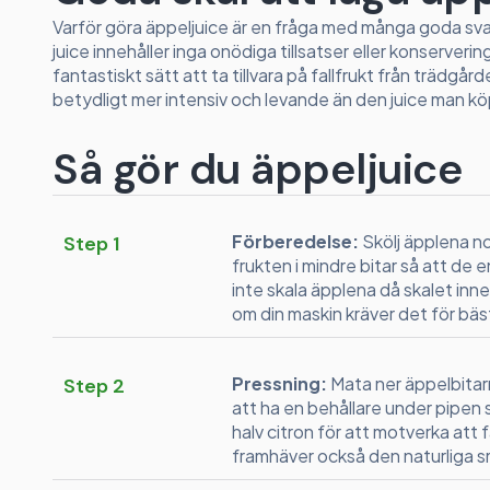
Varför göra äppeljuice är en fråga med många goda svar
juice innehåller inga onödiga tillsatser eller konservering
fantastiskt sätt att ta tillvara på fallfrukt från träd
betydligt mer intensiv och levande än den juice man köp
Så gör du äppeljuice
Förberedelse:
Skölj äpplena nog
Step 1
frukten i mindre bitar så att de 
inte skala äpplena då skalet inn
om din maskin kräver det för bäst
Pressning:
Mata ner äppelbitarn
Step 2
att ha en behållare under pipen
halv citron för att motverka att 
framhäver också den naturliga s