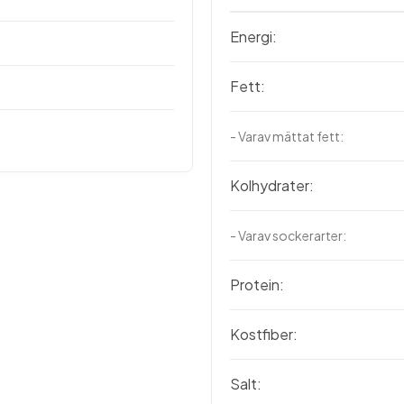
Energi:
Fett:
- Varav mättat fett:
Kolhydrater:
- Varav sockerarter:
Protein:
Kostfiber:
Salt: