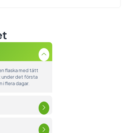
et
 en flaska med tätt
st under det första
 i flera dagar.