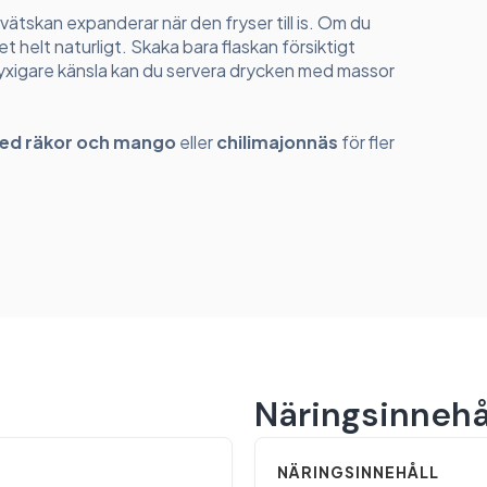
 vätskan expanderar när den fryser till is. Om du
det helt naturligt. Skaka bara flaskan försiktigt
 lyxigare känsla kan du servera drycken med massor
med räkor och mango
eller
chilimajonnäs
för fler
Näringsinnehå
NÄRINGSINNEHÅLL