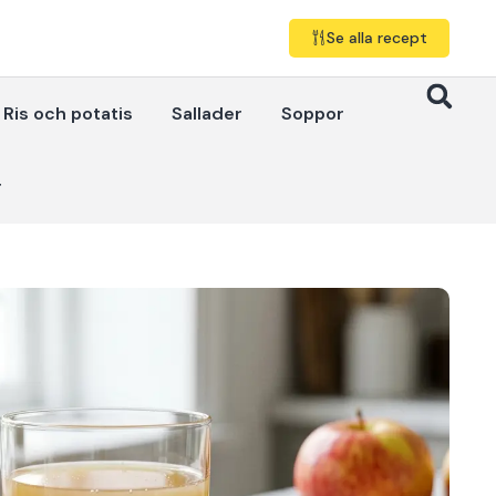
Se alla recept
Ris och potatis
Sallader
Soppor
r