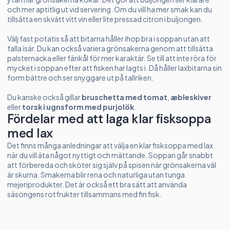
och mer aptitlig ut vid servering. Om du vill ha mer smak kan du
tillsätta en skvätt vitt vin eller lite pressad citron i buljongen.
Välj fast potatis så att bitarna håller ihop bra i soppan utan att
falla isär. Du kan också variera grönsakerna genom att tillsätta
palsternacka eller fänkål för mer karaktär. Se till att inte röra för
mycket i soppan efter att fisken har lagts i. Då håller laxbitarna sin
form bättre och ser snyggare ut på tallriken.
Du kanske också gillar
bruschetta med tomat
,
æbleskiver
eller
torsk i ugnsform med purjolök
.
Fördelar med att laga klar fisksoppa
med lax
Det finns många anledningar att välja en klar fisksoppa med lax
när du vill äta något nyttigt och mättande. Soppan går snabbt
att förbereda och sköter sig själv på spisen när grönsakerna väl
är skurna. Smakerna blir rena och naturliga utan tunga
mejeriprodukter. Det är också ett bra sätt att använda
säsongens rotfrukter tillsammans med fin fisk.