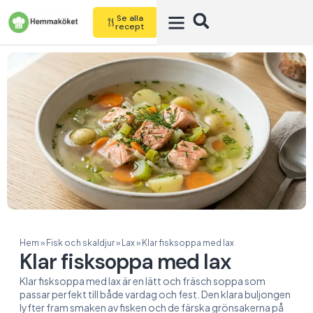
Se alla
recept
Hem
»
Fisk och skaldjur
»
Lax
»
Klar fisksoppa med lax
Klar fisksoppa med lax
Klar fisksoppa med lax är en lätt och fräsch soppa som
passar perfekt till både vardag och fest. Den klara buljongen
lyfter fram smaken av fisken och de färska grönsakerna på