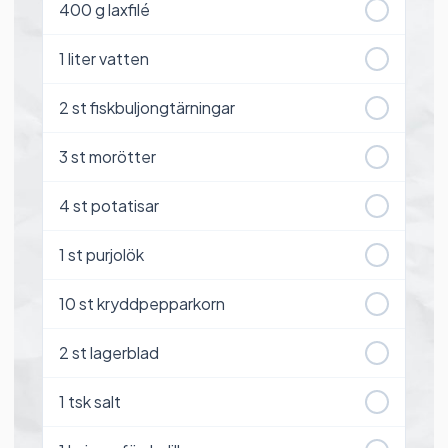
400
g laxfilé
1
liter vatten
2
st fiskbuljongtärningar
3
st morötter
4
st potatisar
1
st purjolök
10
st kryddpepparkorn
2
st lagerblad
1
tsk salt