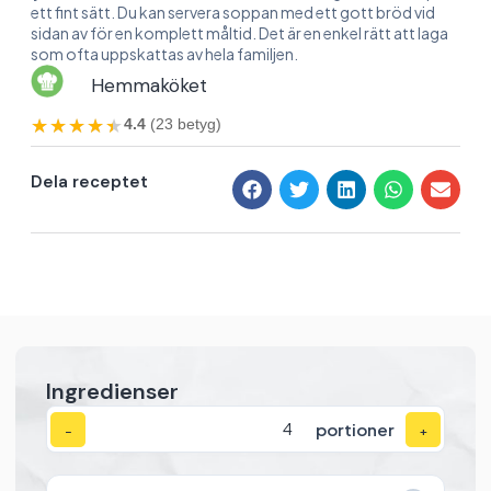
ett fint sätt. Du kan servera soppan med ett gott bröd vid
sidan av för en komplett måltid. Det är en enkel rätt att laga
som ofta uppskattas av hela familjen.
Hemmaköket
★★★★★
★★★★★
4.4
(23 betyg)
Dela receptet
Ingredienser
portioner
−
+