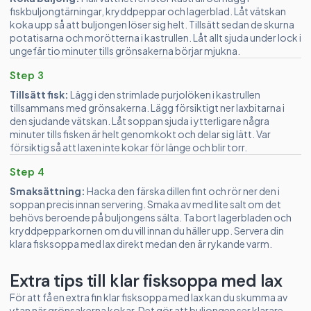
fiskbuljongtärningar, kryddpeppar och lagerblad. Låt vätskan
koka upp så att buljongen löser sig helt. Tillsätt sedan de skurna
potatisarna och morötterna i kastrullen. Låt allt sjuda under lock i
ungefär tio minuter tills grönsakerna börjar mjukna.
Step 3
Tillsätt fisk:
Lägg i den strimlade purjolöken i kastrullen
tillsammans med grönsakerna. Lägg försiktigt ner laxbitarna i
den sjudande vätskan. Låt soppan sjuda i ytterligare några
minuter tills fisken är helt genomkokt och delar sig lätt. Var
försiktig så att laxen inte kokar för länge och blir torr.
Step 4
Smaksättning:
Hacka den färska dillen fint och rör ner den i
soppan precis innan servering. Smaka av med lite salt om det
behövs beroende på buljongens sälta. Ta bort lagerbladen och
kryddpepparkornen om du vill innan du häller upp. Servera din
klara fisksoppa med lax direkt medan den är rykande varm.
Extra tips till klar fisksoppa med lax
För att få en extra fin klar fisksoppa med lax kan du skumma av
ytan när grönsakerna kokar. Det gör att buljongen ser klarare