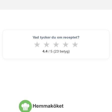
Vad tycker du om receptet?
★
★
★
★
★
4.4
/ 5 (23 betyg)