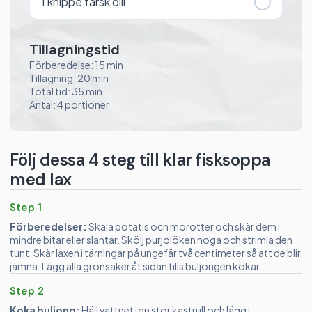
1
knippe färsk dill
Tillagningstid
Förberedelse: 15 min
Tillagning: 20 min
Total tid: 35 min
Antal: 4 portioner
Följ dessa 4 steg till klar fisksoppa
med lax
Step 1
Förberedelser:
Skala potatis och morötter och skär dem i
mindre bitar eller slantar. Skölj purjolöken noga och strimla den
tunt. Skär laxen i tärningar på ungefär två centimeter så att de blir
jämna. Lägg alla grönsaker åt sidan tills buljongen kokar.
Step 2
Koka buljong:
Häll vattnet i en stor kastrull och lägg i