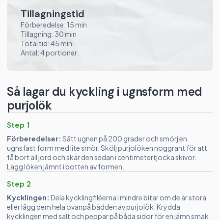
Tillagningstid
Förberedelse: 15 min
Tillagning: 30 min
Total tid: 45 min
Antal: 4 portioner
Så lagar du kyckling i ugnsform med
purjolök
Step 1
Förberedelser:
Sätt ugnen på 200 grader och smörj en
ugnsfast form med lite smör. Skölj purjolöken noggrant för att
få bort all jord och skär den sedan i centimetertjocka skivor.
Lägg löken jämnt i botten av formen.
Step 2
Kycklingen:
Dela kycklingfiléerna i mindre bitar om de är stora
eller lägg dem hela ovanpå bädden av purjolök. Krydda
kycklingen med salt och peppar på båda sidor för en jämn smak.