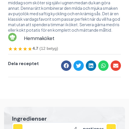
middag som sköter sig själv i ugnen medan du kan göra
annat. Denna rätt kombinerar den milda och mjuka smaken
av purjolök med saftig kyckling och en krämig sås. Det är en
klassisk vardagsfavorit som passar perfekt när du vill ha god
mat utan att spendera timmar i köket. Servera gärna med ris
eller kokt potatis för en komplett och mättande måltid.
Hemmaköket
★★★★★
★★★★★
4.7
(12 betyg)
Dela receptet
Ingredienser
portioner