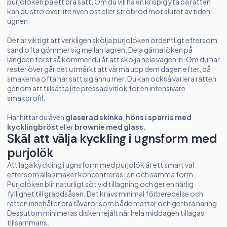
purjolöken på ett bra sätt. Om du vill ha en krispig yta på rätten
kan du strö över lite riven ost eller ströbröd mot slutet av tiden i
ugnen.
Det är viktigt att verkligen skölja purjolöken ordentligt eftersom
sand ofta gömmer sig mellan lagren. Dela gärna löken på
längden först så kommer du åt att skölja hela vägen in. Om du har
rester över går det utmärkt att värma upp dem dagen efter, då
smakerna ofta har satt sig ännu mer. Du kan också variera rätten
genom att tillsätta lite pressad vitlök för en intensivare
smakprofil.
Här hittar du även
glaserad skinka
,
höns i sparris med
kycklingbröst
eller
brownie med glass
.
Skäl att välja kyckling i ugnsform med
purjolök
Att laga kyckling i ugnsform med purjolök är ett smart val
eftersom alla smaker koncentreras i en och samma form.
Purjolöken blir naturligt söt vid tillagning och ger en härlig
fyllighet till gräddsåsen. Det krävs minimal förberedelse och
rätten innehåller bra råvaror som både mättar och ger bra näring.
Dessutom minimeras disken rejält när hela middagen tillagas
tillsammans.