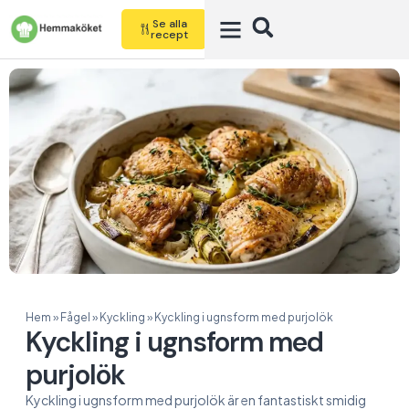
Se alla
recept
Hem
»
Fågel
»
Kyckling
»
Kyckling i ugnsform med purjolök
Kyckling i ugnsform med
purjolök
Kyckling i ugnsform med purjolök är en fantastiskt smidig