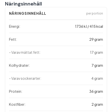
Näringsinnehåll
NÄRINGSINNEHÅLL
per portion
Energi:
1736 kJ / 415 kcal
Fett:
29 gram
- Varav mättat fett:
17 gram
Kolhydrater:
7 gram
- Varav sockerarter:
4 gram
Protein:
36 gram
Kostfiber:
2 gram