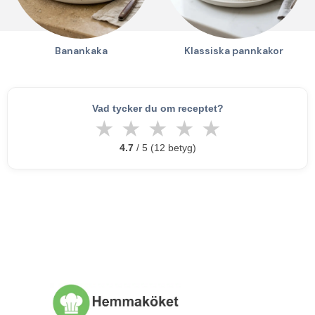
Banankaka
Klassiska pannkakor
Vad tycker du om receptet?
★
★
★
★
★
4.7
/ 5 (12 betyg)