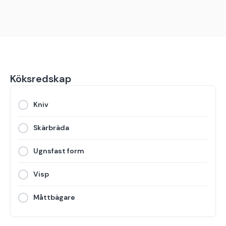
Köksredskap
Kniv
Skärbräda
Ugnsfast form
Visp
Måttbägare