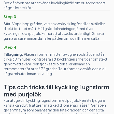
Det går även bra att använda kycklinglårfilé om du föredrar ett
något fetare kött.
Step 3
Sås:
Vispa ihop grädde, vatten och kycklingfond i en skål eller
direkt i ett litet mått. Häll gräddblandningen jämnt över
kycklingen och purjolöken så att allt täcks ordentligt. Smaka
gärna av såsen innan du häller på den om du vill ha mer sälta.
Step 4
Tillagning:
Placera formen i mitten av ugnen och låt den stå i
cirka 30 minuter. Kontrollera att kycklingen är helt genomstekt
genom att skära i den tjockaste biten eller använd en
termometer för att nå 72 grader. Ta ut formen och låt den vila i
några minuter innan servering.
Tips och tricks till kyckling i ugnsform
med purjolök
För att ge din kyckling i ugnsform med purjolök en lite lyxigare
känsla kan du tillsätta en matsked dijonsenap i såsen. Senapen
ger en fin syra som balanserar den feta grädden och den söta