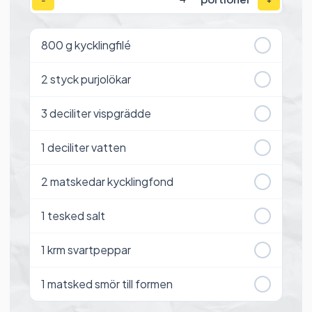
−
+
800
g kycklingfilé
2
styck purjolökar
3
deciliter vispgrädde
1
deciliter vatten
2
matskedar kycklingfond
1
tesked salt
1
krm svartpeppar
1
matsked smör till formen