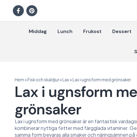
Middag
Lunch
Frukost
Dessert
S
Hem
»
Fisk och skaldjur
»
Lax
»
Lax i ugnsform med grönsaker
Lax i ugnsform m
grönsaker
Lax i ugnsform med grönsaker är en fantastisk vardags
kombinerar nyttiga fetter med färgglada vitaminer. Genom
samma form bevaras alla smaker och näringsämnen på e