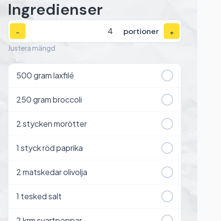
Ingredienser
portioner
−
+
Justera mängd
500
gram laxfilé
250
gram broccoli
2
stycken morötter
1
styck röd paprika
2
matskedar olivolja
1
tesked salt
2
krm svartpeppar