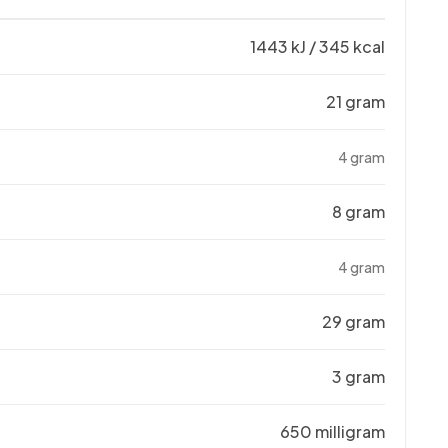
1443 kJ / 345 kcal
21 gram
4 gram
8 gram
4 gram
29 gram
3 gram
650 milligram