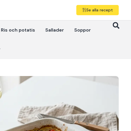
Se alla recept
Ris och potatis
Sallader
Soppor
r