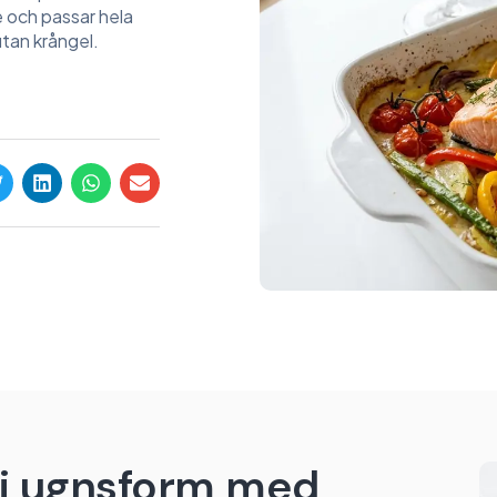
 och passar hela
utan krångel.
x i ugnsform med