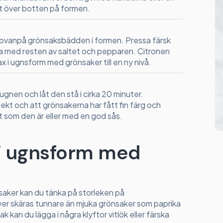
t över botten på formen.
a ovanpå grönsaksbädden i formen. Pressa färsk
da med resten av saltet och pepparen. Citronen
ax i ugnsform med grönsaker till en ny nivå.
 ugnen och låt den stå i cirka 20 minuter.
ekt och att grönsakerna har fått fin färg och
kt som den är eller med en god sås.
ax i ugnsform med
saker kan du tänka på storleken på
er skäras tunnare än mjuka grönsaker som paprika
ak kan du lägga i några klyftor vitlök eller färska