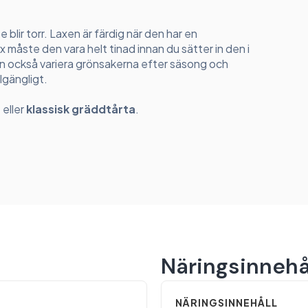
 blir torr. Laxen är färdig när den har en
måste den vara helt tinad innan du sätter in den i
an också variera grönsakerna efter säsong och
llgängligt.
a
eller
klassisk gräddtårta
.
Näringsinnehå
NÄRINGSINNEHÅLL