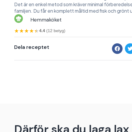
Det är en enkel metod som kräver minimal förberedelse
familjen. Du får en komplett måltid med fisk och grönt 
Hemmaköket
★★★★★
★★★★★
4.4
(12 betyg)
Dela receptet
Därför ska du laga la