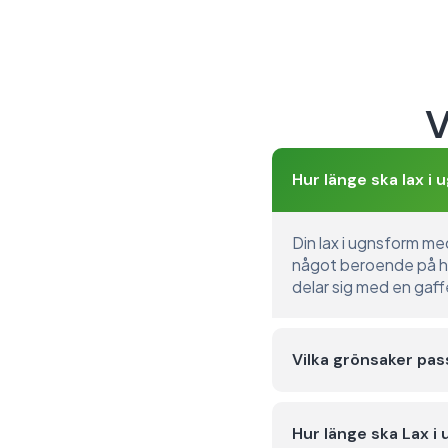
V
Hur länge ska lax i
Din lax i ugnsform me
något beroende på hur 
delar sig med en gaff
Vilka grönsaker pas
Hur länge ska Lax i