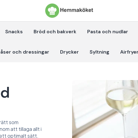
Snacks
Bröd och bakverk
Pasta och nudlar
åser och dressingar
Drycker
Syltning
Airfrye
ed
rätt som
 att tillaga allt i
tt optimalt sätt.