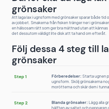
grönsaker
Att laga lax i ugnsform med grönsaker sparar både tid
av jobbet. Smakerna från fisken tränger ner i grönsake
en hälsosam rätt som ger bra mättnad utan att kännas tu
det dessutom väldigt lite disk att ta hand om efteråt.
Följ dessa 4 steg till
grönsaker
Förberedelser:
Starta ugnen p
Step 1
ugnsform. Skölj grönsakerna noga
morötterna och skär dem i tunna s
Blanda grönsaker:
Lägg alla gr
Step 2
hälften av saltet och pepparen 