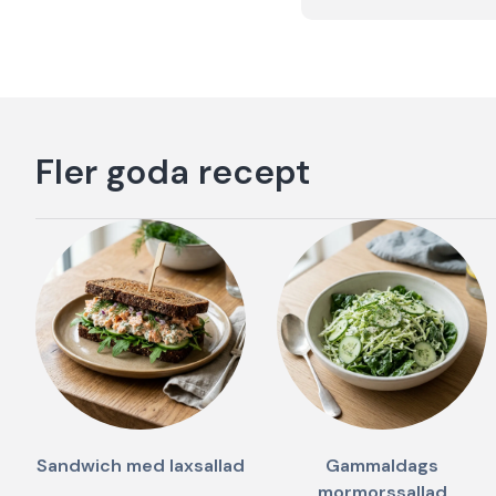
Fler goda recept
Sandwich med laxsallad
Gammaldags
mormorssallad