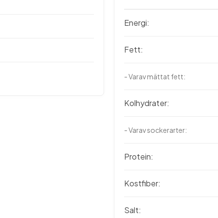
Energi:
Fett:
- Varav mättat fett:
Kolhydrater:
- Varav sockerarter:
Protein:
Kostfiber:
Salt: