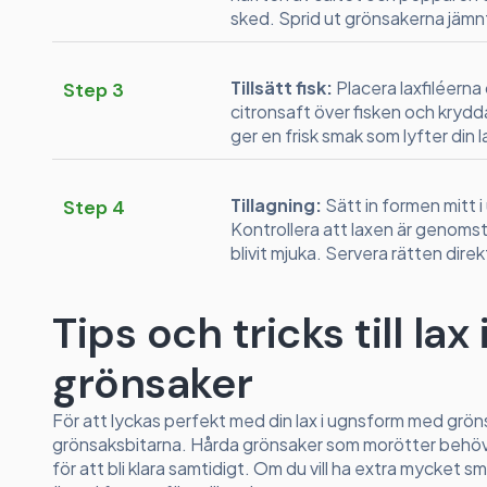
sked. Sprid ut grönsakerna jämn
Tillsätt fisk:
Placera laxfiléern
Step 3
citronsaft över fisken och kryd
ger en frisk smak som lyfter din l
Tillagning:
Sätt in formen mitt i
Step 4
Kontrollera att laxen är genomst
blivit mjuka. Servera rätten dire
Tips och tricks till l
grönsaker
För att lyckas perfekt med din lax i ugnsform med grön
grönsaksbitarna. Hårda grönsaker som morötter behöv
för att bli klara samtidigt. Om du vill ha extra mycket sm