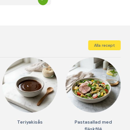
Alla recept
Teriyakisås
Pastasallad med
fläskfilé