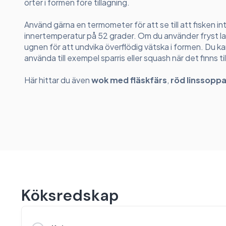
örter i formen före tillagning.
Använd gärna en termometer för att se till att fisken inte
innertemperatur på 52 grader. Om du använder fryst lax 
ugnen för att undvika överflödig vätska i formen. Du k
använda till exempel sparris eller squash när det finns ti
Här hittar du även
wok med fläskfärs
,
röd linssopp
Köksredskap