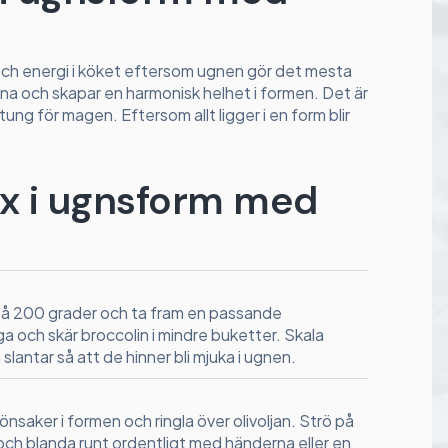
 och energi i köket eftersom ugnen gör det mesta
rna och skapar en harmonisk helhet i formen. Det är
ng för magen. Eftersom allt ligger i en form blir
 lax i ugnsform med
å 200 grader och ta fram en passande
 och skär broccolin i mindre buketter. Skala
lantar så att de hinner bli mjuka i ugnen.
önsaker i formen och ringla över olivoljan. Strö på
och blanda runt ordentligt med händerna eller en