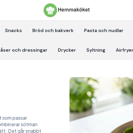
Snacks
Bröd och bakverk
Pasta och nudlar
åser och dressingar
Drycker
Syltning
Airfrye
tt som passar
d kombinerar sötman
ätt. Det går snabbt