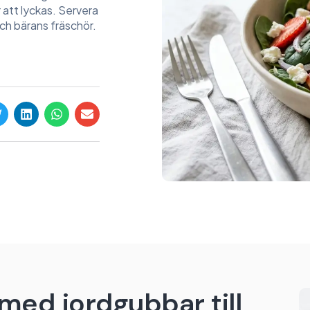
 att lyckas. Servera
och bärans fräschör.
med jordgubbar till