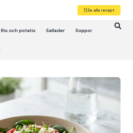
Se alla recept
Ris och potatis
Sallader
Soppor
r