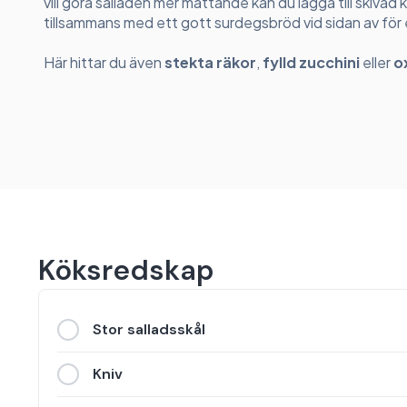
vill göra salladen mer mättande kan du lägga till skivad 
tillsammans med ett gott surdegsbröd vid sidan av för 
Här hittar du även
stekta räkor
,
fylld zucchini
eller
o
Köksredskap
Stor salladsskål
Kniv