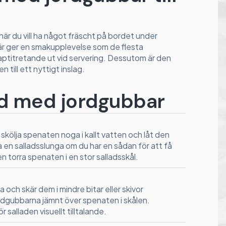
är du vill ha något fräscht på bordet under
r ger en smakupplevelse som de flesta
aptitretande ut vid servering. Dessutom är den
 till ett nyttigt inslag.
ad med jordgubbar
skölja spenaten noga i kallt vatten och låt den
a en salladsslunga om du har en sådan för att få
n torra spenaten i en stor salladsskål.
och skär dem i mindre bitar eller skivor
rdgubbarna jämnt över spenaten i skålen.
 salladen visuellt tilltalande.