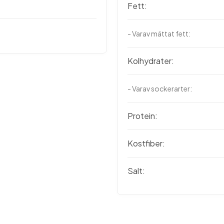
Fett:
- Varav mättat fett:
Kolhydrater:
- Varav sockerarter:
Protein:
Kostfiber:
Salt: