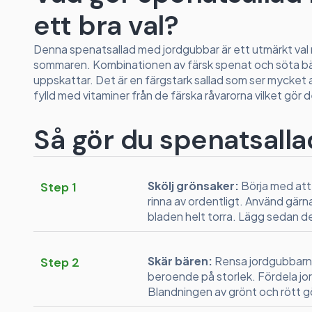
ett bra val?
Denna spenatsallad med jordgubbar är ett utmärkt val n
sommaren. Kombinationen av färsk spenat och söta bä
uppskattar. Det är en färgstark sallad som ser mycket 
fylld med vitaminer från de färska råvarorna vilket gör den
Så gör du spenatsall
Skölj grönsaker:
Börja med att 
Step 1
rinna av ordentligt. Använd gärn
bladen helt torra. Lägg sedan de
Skär bären:
Rensa jordgubbarna 
Step 2
beroende på storlek. Fördela jo
Blandningen av grönt och rött gör