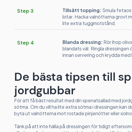
Tillsätt topping:
Smula fetaost
Step 3
bitar. Hacka valnötterna grovt m
lite extra tuggmotstånd.
Blanda dressing:
Rör ihop olivol
Step 4
blandats väl. Ringla dressingen 
innan servering och krydda med l
De bästa tipsen till 
jordgubbar
För att få bäst resultat med din spenatsallad med jo
sötma. Om du vill ha lite extra sötma i dressingen kan 
byta ut valnötterna mot rostade pinjenötter eller solro
Tänk på att inte hälla på dressingen för tidigt efterso