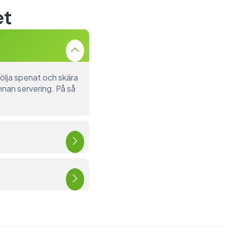
et
ölja spenat och skära
innan servering. På så