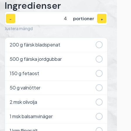
Ingredienser
portioner
−
+
Justera mängd
200
g färsk bladspenat
500
g färska jordgubbar
150
g fetaost
50
g valnötter
2
msk olivolja
1
msk balsamvinäger
1
krm flingsalt