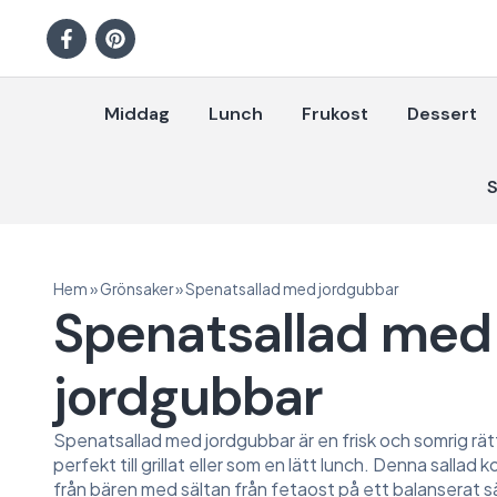
Middag
Lunch
Frukost
Dessert
S
Hem
»
Grönsaker
»
Spenatsallad med jordgubbar
Spenatsallad med
jordgubbar
Spenatsallad med jordgubbar är en frisk och somrig rä
perfekt till grillat eller som en lätt lunch. Denna salla
från bären med sältan från fetaost på ett balanserat s