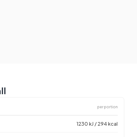
ll
per portion
1230 kJ / 294 kcal