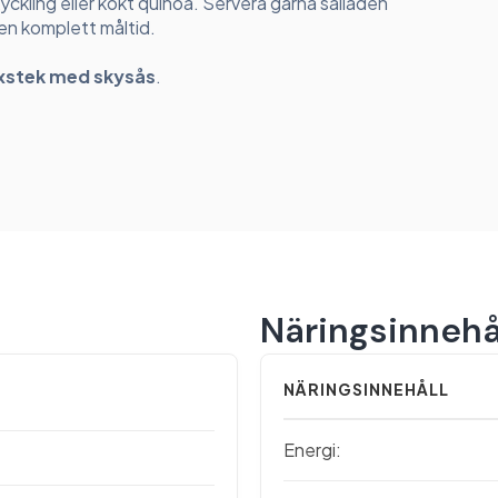
kyckling eller kokt quinoa. Servera gärna salladen
en komplett måltid.
xstek med skysås
.
Näringsinnehå
NÄRINGSINNEHÅLL
Energi: