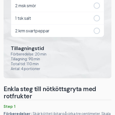
2
msk smör
1
tsk salt
2
krm svartpeppar
Tillagningstid
Förberedelse: 20 min
Tillagning: 90 min
Total tid: 110 min
Antal: 4 portioner
Enkla steg till nötköttsgryta med
rotfrukter
Step 1
Förberedelser:
Skär köttet i bitar på cirka tre centimeter. Skala