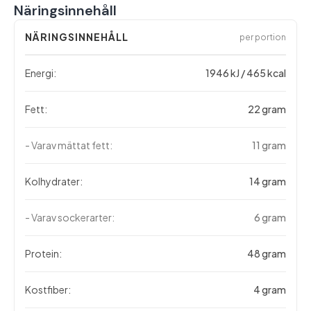
Näringsinnehåll
NÄRINGSINNEHÅLL
per portion
Energi:
1946 kJ / 465 kcal
Fett:
22 gram
- Varav mättat fett:
11 gram
Kolhydrater:
14 gram
- Varav sockerarter:
6 gram
Protein:
48 gram
Kostfiber:
4 gram