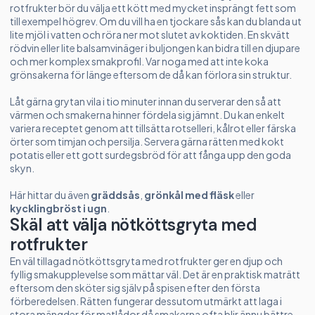
rotfrukter bör du välja ett kött med mycket insprängt fett som
till exempel högrev. Om du vill ha en tjockare sås kan du blanda ut
lite mjöl i vatten och röra ner mot slutet av koktiden. En skvätt
rödvin eller lite balsamvinäger i buljongen kan bidra till en djupare
och mer komplex smakprofil. Var noga med att inte koka
grönsakerna för länge eftersom de då kan förlora sin struktur.
Låt gärna grytan vila i tio minuter innan du serverar den så att
värmen och smakerna hinner fördela sig jämnt. Du kan enkelt
variera receptet genom att tillsätta rotselleri, kålrot eller färska
örter som timjan och persilja. Servera gärna rätten med kokt
potatis eller ett gott surdegsbröd för att fånga upp den goda
skyn.
Här hittar du även
gräddsås
,
grönkål med fläsk
eller
kycklingbröst i ugn
.
Skäl att välja nötköttsgryta med
rotfrukter
En väl tillagad nötköttsgryta med rotfrukter ger en djup och
fyllig smakupplevelse som mättar väl. Det är en praktisk maträtt
eftersom den sköter sig själv på spisen efter den första
förberedelsen. Rätten fungerar dessutom utmärkt att laga i
stora mängder för matlådor då smakerna ofta blir ännu bättre