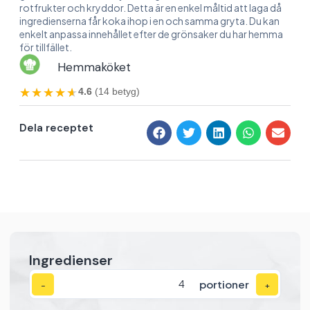
rotfrukter och kryddor. Detta är en enkel måltid att laga då
ingredienserna får koka ihop i en och samma gryta. Du kan
enkelt anpassa innehållet efter de grönsaker du har hemma
för tillfället.
Hemmaköket
★★★★★
★★★★★
4.6
(14 betyg)
Dela receptet
Ingredienser
portioner
−
+