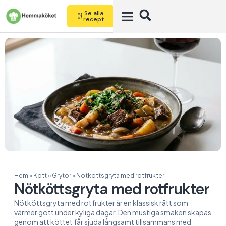
Se alla
recept
Hem
»
Kött
»
Grytor
»
Nötköttsgryta med rotfrukter
Nötköttsgryta med rotfrukter
Nötköttsgryta med rotfrukter är en klassisk rätt som
värmer gott under kyliga dagar. Den mustiga smaken skapas
genom att köttet får sjuda långsamt tillsammans med