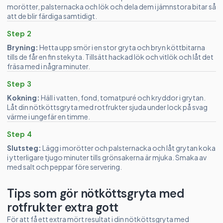
morötter, palsternacka och lök och dela dem i jämnstora bitar så
att de blir färdiga samtidigt.
Step 2
Bryning:
Hetta upp smör i en stor gryta och bryn köttbitarna
tills de får en fin stekyta. Tillsätt hackad lök och vitlök och låt det
fräsa med i några minuter.
Step 3
Kokning:
Häll i vatten, fond, tomatpuré och kryddor i grytan.
Låt din nötköttsgryta med rotfrukter sjuda under lock på svag
värme i ungefär en timme.
Step 4
Slutsteg:
Lägg i morötter och palsternacka och låt grytan koka
i ytterligare tjugo minuter tills grönsakerna är mjuka. Smaka av
med salt och peppar före servering.
Tips som gör nötköttsgryta med
rotfrukter extra gott
För att få ett extra mört resultat i din nötköttsgryta med