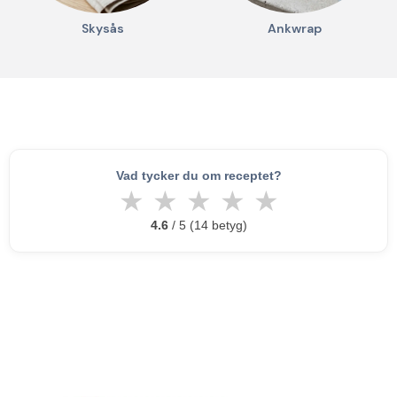
Skysås
Ankwrap
Vad tycker du om receptet?
★
★
★
★
★
4.6
/ 5 (14 betyg)