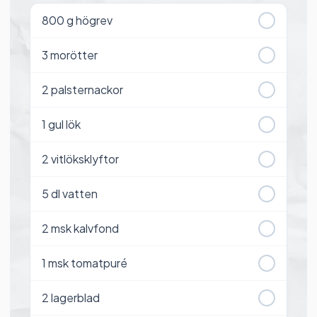
800
g högrev
3
morötter
2
palsternackor
1
gul lök
2
vitlöksklyftor
5
dl vatten
2
msk kalvfond
1
msk tomatpuré
2
lagerblad