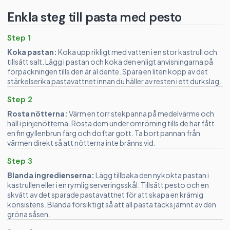
Enkla steg till pasta med pesto
Step 1
Koka pastan:
Koka upp rikligt med vatten i en stor kastrull och
tillsätt salt. Lägg i pastan och koka den enligt anvisningarna på
förpackningen tills den är al dente. Spara en liten kopp av det
stärkelserika pastavattnet innan du häller av resten i ett durkslag.
Step 2
Rosta nötterna:
Värm en torr stekpanna på medelvärme och
häll i pinjenötterna. Rosta dem under omrörning tills de har fått
en fin gyllenbrun färg och doftar gott. Ta bort pannan från
värmen direkt så att nötterna inte bränns vid.
Step 3
Blanda ingredienserna:
Lägg tillbaka den nykokta pastan i
kastrullen eller i en rymlig serveringsskål. Tillsätt pesto och en
skvätt av det sparade pastavattnet för att skapa en krämig
konsistens. Blanda försiktigt så att all pasta täcks jämnt av den
gröna såsen.