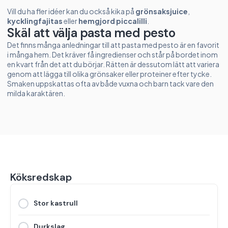
Vill du ha fler idéer kan du också kika på
grönsaksjuice
,
kycklingfajitas
eller
hemgjord piccalilli
.
Skäl att välja pasta med pesto
Det finns många anledningar till att pasta med pesto är en favorit
i många hem. Det kräver få ingredienser och står på bordet inom
en kvart från det att du börjar. Rätten är dessutom lätt att variera
genom att lägga till olika grönsaker eller proteiner efter tycke.
Smaken uppskattas ofta av både vuxna och barn tack vare den
milda karaktären.
Köksredskap
Stor kastrull
Durkslag