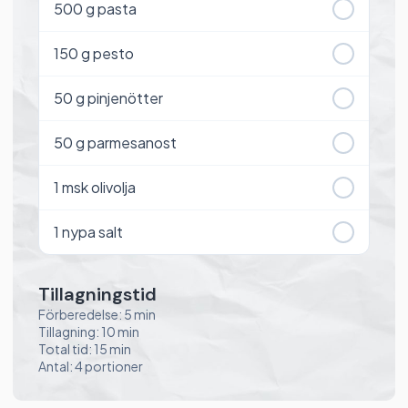
500
g pasta
150
g pesto
50
g pinjenötter
50
g parmesanost
1
msk olivolja
1
nypa salt
Tillagningstid
Förberedelse: 5 min
Tillagning: 10 min
Total tid: 15 min
Antal: 4 portioner