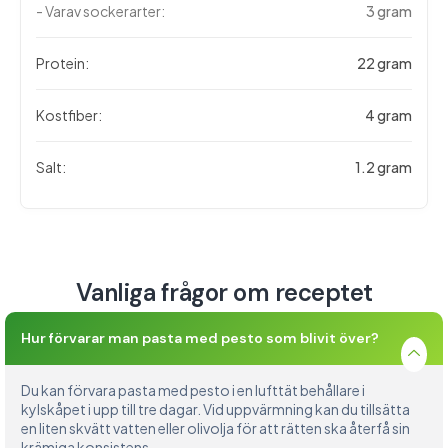
- Varav sockerarter:
3 gram
Protein:
22 gram
Kostfiber:
4 gram
Salt:
1.2 gram
Vanliga frågor om receptet
Hur förvarar man pasta med pesto som blivit över?
Du kan förvara pasta med pesto i en lufttät behållare i
kylskåpet i upp till tre dagar. Vid uppvärmning kan du tillsätta
en liten skvätt vatten eller olivolja för att rätten ska återfå sin
krämiga konsistens.