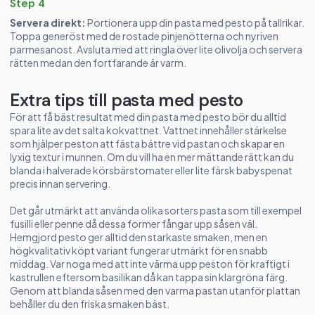
Step 4
Servera direkt:
Portionera upp din pasta med pesto på tallrikar.
Toppa generöst med de rostade pinjenötterna och nyriven
parmesanost. Avsluta med att ringla över lite olivolja och servera
rätten medan den fortfarande är varm.
Extra tips till pasta med pesto
För att få bäst resultat med din pasta med pesto bör du alltid
spara lite av det salta kokvattnet. Vattnet innehåller stärkelse
som hjälper peston att fästa bättre vid pastan och skapar en
lyxig textur i munnen. Om du vill ha en mer mättande rätt kan du
blanda i halverade körsbärstomater eller lite färsk babyspenat
precis innan servering.
Det går utmärkt att använda olika sorters pasta som till exempel
fusilli eller penne då dessa former fångar upp såsen väl.
Hemgjord pesto ger alltid den starkaste smaken, men en
högkvalitativ köpt variant fungerar utmärkt för en snabb
middag. Var noga med att inte värma upp peston för kraftigt i
kastrullen eftersom basilikan då kan tappa sin klargröna färg.
Genom att blanda såsen med den varma pastan utanför plattan
behåller du den friska smaken bäst.