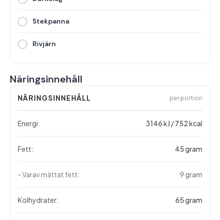
Stekpanna
Rivjärn
Näringsinnehåll
NÄRINGSINNEHÅLL
per portion
Energi:
3146 kJ / 752 kcal
Fett:
45 gram
- Varav mättat fett:
9 gram
Kolhydrater:
65 gram