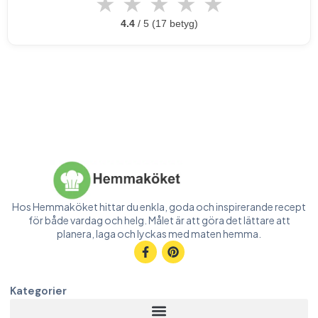
★
★
★
★
★
4.4
/ 5 (17 betyg)
Hos Hemmaköket hittar du enkla, goda och inspirerande recept
för både vardag och helg. Målet är att göra det lättare att
planera, laga och lyckas med maten hemma.
Kategorier