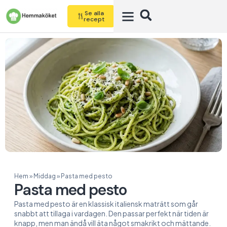
Se alla
recept
Hem
»
Middag
»
Pasta med pesto
Pasta med pesto
Pasta med pesto är en klassisk italiensk maträtt som går
snabbt att tillaga i vardagen. Den passar perfekt när tiden är
knapp, men man ändå vill äta något smakrikt och mättande.