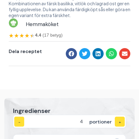
Kombinationen av färsk basilika, vitlök och lagrad ost ger en
fyllig upplevelse. Du kan använda färdigköpt sås eller göra en
egen variant för extra färskhet.
Hemmaköket
★★★★★
★★★★★
4.4
(17 betyg)
Dela receptet
Ingredienser
portioner
−
+