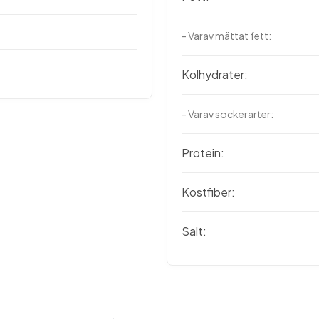
- Varav mättat fett:
Kolhydrater:
- Varav sockerarter:
Protein:
Kostfiber:
Salt: