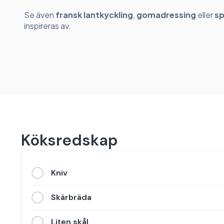
Se även
fransk lantkyckling
,
gomadressing
eller
sp
inspireras av.
Köksredskap
Kniv
Skärbräda
Liten skål