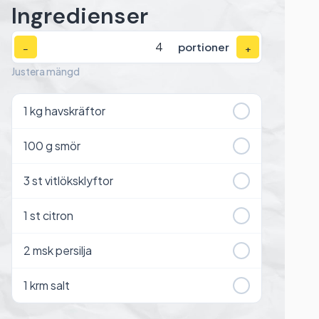
Ingredienser
portioner
−
+
Justera mängd
1
kg havskräftor
100
g smör
3
st vitlöksklyftor
1
st citron
2
msk persilja
1
krm salt