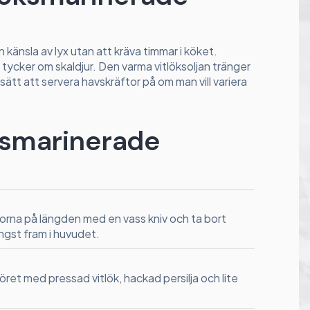
n känsla av lyx utan att kräva timmar i köket.
tycker om skaldjur. Den varma vitlöksoljan tränger
 sätt att servera havskräftor på om man vill variera
löksmarinerade
orna på längden med en vass kniv och ta bort
ängst fram i huvudet.
ret med pressad vitlök, hackad persilja och lite