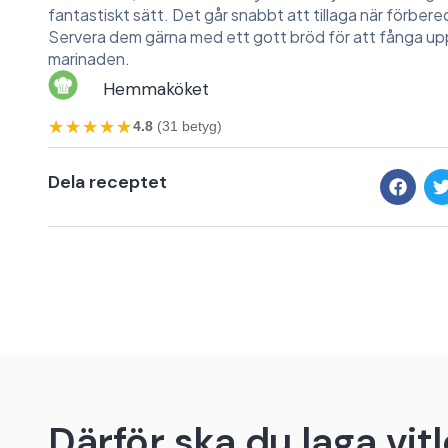
fantastiskt sätt. Det går snabbt att tillaga när förbered
Servera dem gärna med ett gott bröd för att fånga u
marinaden.
Hemmaköket
★★★★★
★★★★★
4.8
(31 betyg)
Dela receptet
Därför ska du laga vi