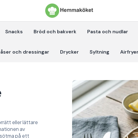
Snacks
Bröd och bakverk
Pasta och nudlar
åser och dressingar
Drycker
Syltning
Airfrye
e
rätt eller lättare
inationen av
a sötma på ett