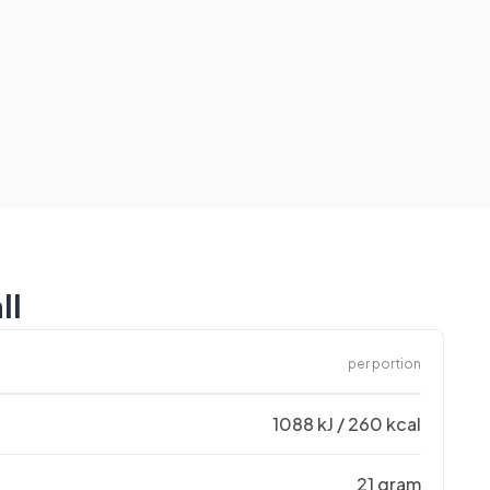
ll
per portion
1088 kJ / 260 kcal
21 gram