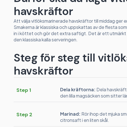
havskräftor
Att välja vitlöksmarinerade havskräftor till middag ger e
Smakerna är klassiska och uppskattas av de flesta som 
in i köttet och gör det extra saftigt. Det är ett utmärkt
den klassiska kalla serveringen.
Steg för steg till vit
havskräftor
Dela kräftorna:
Dela havskräft
Step 1
den lilla magsäcken som sitter l
Marinad:
Rör ihop det mjuka smö
Step 2
citronsaft i en liten skål.