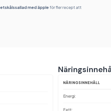
etskålssallad med äpple
för fler recept att
Näringsinnehå
NÄRINGSINNEHÅLL
Energi:
Fett: