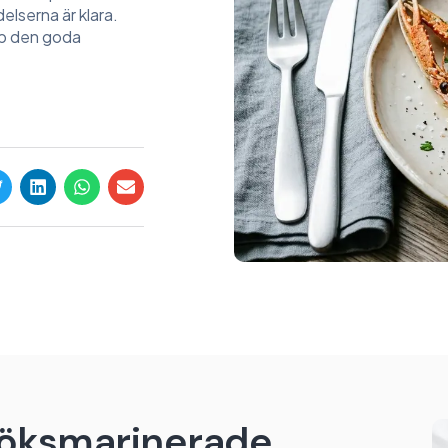
elserna är klara.
pp den goda
tlöksmarinerade