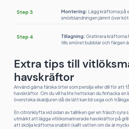
Montering:
Lägg kräftorna på 
Step 3
smörblandningen jämnt över kött
Tillagning:
Gratinera kräftorna h
Step 4
tills smöret bubblar och färgen ä
Extra tips till vitlöks
havskräftor
Använd gärna färska örter som persilja eller dill för att
havskräftor. Om du vill ha lite hetta kan du finhacka en lit
översteka skaldjuren då de lätt kan bli sega och tråkiga
En citronklyfta vid sidan av tallriken ger en fräsch syr
utmärkt att lägga vitlöksmarinerade havskräftor på gr
att skölja kräftorna snabbt i kallt vatten om de är myc