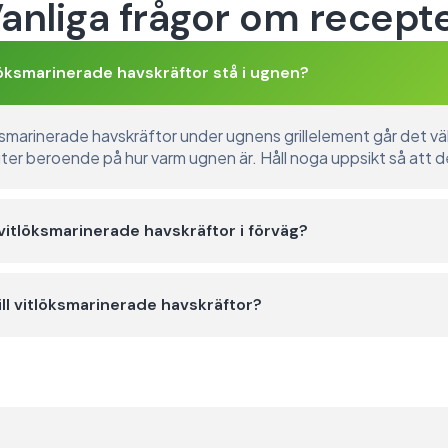
anliga frågor om recept
tlöksmarinerade havskräftor stå i ugnen?
öksmarinerade havskräftor under ugnens grillelement går det väl
nuter beroende på hur varm ugnen är. Håll noga uppsikt så att d
itlöksmarinerade havskräftor i förväg?
ill vitlöksmarinerade havskräftor?