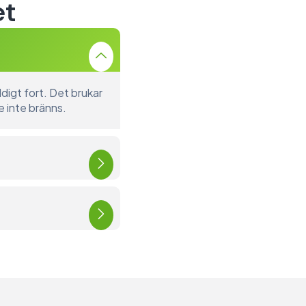
et
digt fort. Det brukar
e inte bränns.