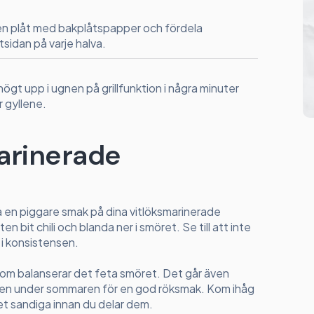
en plåt med bakplåtspapper och fördela
sidan på varje halva.
ögt upp i ugnen på grillfunktion i några minuter
r gyllene.
marinerade
 få en piggare smak på dina vitlöksmarinerade
en bit chili och blanda ner i smöret. Se till att inte
 i konsistensen.
a som balanserar det feta smöret. Det går även
illen under sommaren för en god röksmak. Kom ihåg
ket sandiga innan du delar dem.