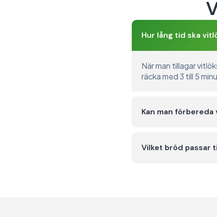
V
Hur lång tid ska vi
När man tillagar vitl
räcka med 3 till 5 mi
Kan man förbereda v
Vilket bröd passar t