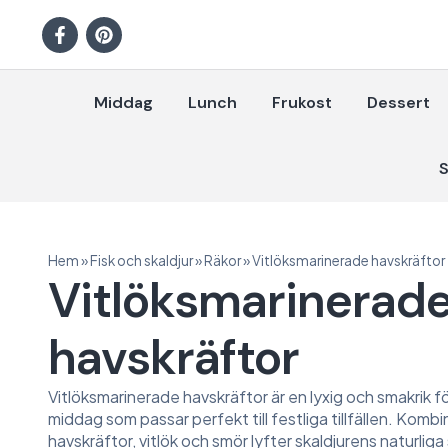
Middag
Lunch
Frukost
Dessert
S
Hem
»
Fisk och skaldjur
»
Räkor
»
Vitlöksmarinerade havskräftor
Vitlöksmarinerad
havskräftor
Vitlöksmarinerade havskräftor är en lyxig och smakrik för
middag som passar perfekt till festliga tillfällen. Komb
havskräftor, vitlök och smör lyfter skaldjurens naturlig