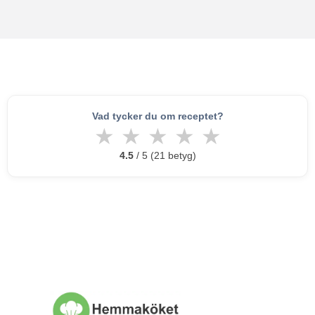
Vad tycker du om receptet?
★
★
★
★
★
4.5
/ 5 (21 betyg)