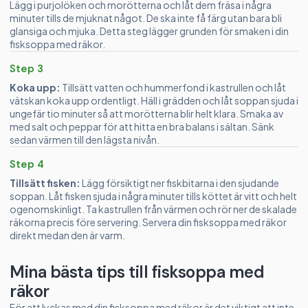
Lägg i purjolöken och morötterna och låt dem fräsa i några
minuter tills de mjuknat något. De ska inte få färg utan bara bli
glansiga och mjuka. Detta steg lägger grunden för smaken i din
fisksoppa med räkor.
Step 3
Koka upp:
Tillsätt vatten och hummerfond i kastrullen och låt
vätskan koka upp ordentligt. Häll i grädden och låt soppan sjuda i
ungefär tio minuter så att morötterna blir helt klara. Smaka av
med salt och peppar för att hitta en bra balans i sältan. Sänk
sedan värmen till den lägsta nivån.
Step 4
Tillsätt fisken:
Lägg försiktigt ner fiskbitarna i den sjudande
soppan. Låt fisken sjuda i några minuter tills köttet är vitt och helt
ogenomskinligt. Ta kastrullen från värmen och rör ner de skalade
räkorna precis före servering. Servera din fisksoppa med räkor
direkt medan den är varm.
Mina bästa tips till fisksoppa med
räkor
För att lyckas med din fisksoppa med räkor är det viktigt att inte