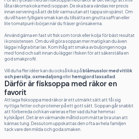
låta räkorna koka med i soppan. De ska bara vändas ner precis
innan servering så att de blir varma utan att tappa sin spänst. Om
du vill ha en fylligare smak kan du tillsätta en gnutta saffran eller
lite tomatpuré i början när du fräser grönsakerna.
Använd gärna en fast vit fisk som torsk eller kolja för bäst resultat
i konsistensen. Om du vill göra soppan mer matig kan du även
lägga i några bitar lax. Kom ihåg att smaka av buljongen noga
med fond och salt innan du lägger i fisken för att säkerställa en
god smakprofil.
Vill du ha fler idéer kan du också kika på
blåmusslor med vitlök
och persilja
,
oxmedaljong
eller
hemgjord laxsallad
.
Därför är fisksoppa med räkor en
favorit
Att laga fisksoppa med räkor är ett utmärkt sätt att få i sig
nyttiga fetter och proteiner på ett gott sätt. Soppan går snabbt
att förbereda och kan varieras efter vad du har hemma i
kylskåpet. Det är en värmande måltid som mättar bra utan att
kännas tung. Dessutom uppskattas den ofta av hela familjen
tack vare den milda och goda smaken.