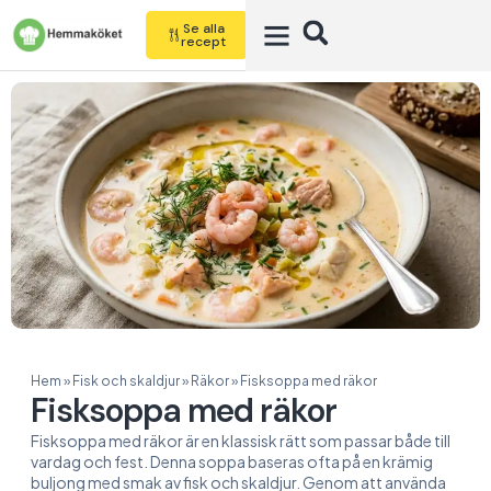
Se alla
recept
Hem
»
Fisk och skaldjur
»
Räkor
»
Fisksoppa med räkor
Fisksoppa med räkor
Fisksoppa med räkor är en klassisk rätt som passar både till
vardag och fest. Denna soppa baseras ofta på en krämig
buljong med smak av fisk och skaldjur. Genom att använda