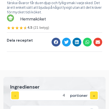
färska råvaror får du en djup och fyllig smak i varje sked. Det
är ett enkelt sätt att bjuda på något lyxigt utan att det kräver
för mycket tid i köket.
Hemmaköket
★★★★★
★★★★★
4.5
(21 betyg)
Dela receptet
Ingredienser
portioner
−
+