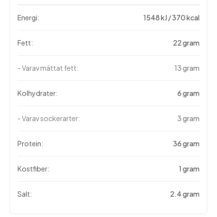
Energi:
1548 kJ / 370 kcal
Fett:
22 gram
- Varav mättat fett:
13 gram
Kolhydrater:
6 gram
- Varav sockerarter:
3 gram
Protein:
36 gram
Kostfiber:
1 gram
Salt:
2.4 gram