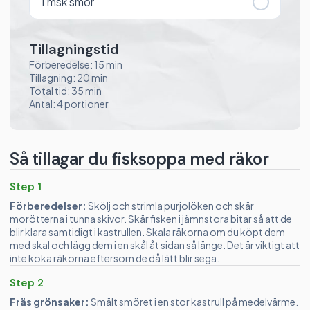
1
msk smör
Tillagningstid
Förberedelse: 15 min
Tillagning: 20 min
Total tid: 35 min
Antal: 4 portioner
Så tillagar du fisksoppa med räkor
Step 1
Förberedelser:
Skölj och strimla purjolöken och skär
morötterna i tunna skivor. Skär fisken i jämnstora bitar så att de
blir klara samtidigt i kastrullen. Skala räkorna om du köpt dem
med skal och lägg dem i en skål åt sidan så länge. Det är viktigt att
inte koka räkorna eftersom de då lätt blir sega.
Step 2
Fräs grönsaker:
Smält smöret i en stor kastrull på medelvärme.