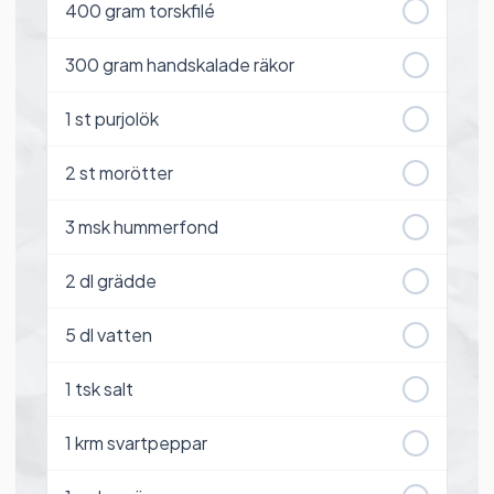
400
gram torskfilé
300
gram handskalade räkor
1
st purjolök
2
st morötter
3
msk hummerfond
2
dl grädde
5
dl vatten
1
tsk salt
1
krm svartpeppar