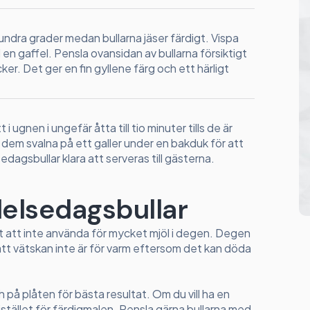
ndra grader medan bullarna jäser färdigt. Vispa
d en gaffel. Pensla ovansidan av bullarna försiktigt
er. Det ger en fin gyllene färg och ett härligt
i ugnen i ungefär åtta till tio minuter tills de är
t dem svalna på ett galler under en bakduk för att
edagsbullar klara att serveras till gästerna.
ödelsedagsbullar
igt att inte använda för mycket mjöl i degen. Degen
ill att vätskan inte är för varm eftersom det kan döda
 på plåten för bästa resultat. Om du vill ha en
tället för färdigmalen. Pensla gärna bullarna med