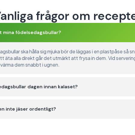
anliga frågor om recept
st mina födelsedagsbullar?
gsbullar ska hålla sig mjuka bör de läggas i en plastpåse så sn
t äta alla direkt går det utmärkt att frysa in dem. Vid serverin
 värma dem snabbt i ugnen.
edagsbullar dagen innan kalaset?
n inte jäser ordentligt?