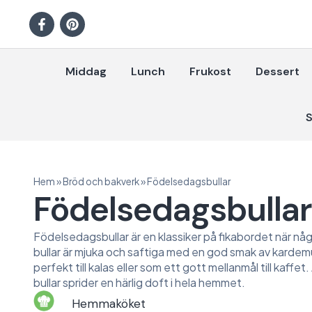
Middag
Lunch
Frukost
Dessert
S
Hem
»
Bröd och bakverk
»
Födelsedagsbullar
Födelsedagsbullar
Födelsedagsbullar är en klassiker på fikabordet när någ
bullar är mjuka och saftiga med en god smak av kard
perfekt till kalas eller som ett gott mellanmål till kaffe
bullar sprider en härlig doft i hela hemmet.
Hemmaköket