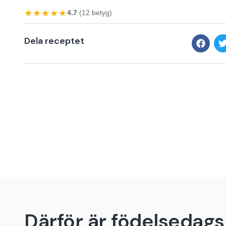
★★★★★
★★★★★
4.7
(12 betyg)
Dela receptet
Därför är födelsedagsb