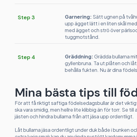
Garnering:
Sätt ugnen på tvåhu
Step 3
upp ägget lätt i en liten skål me
med ägget och strö över pärlsock
tuggmotstånd.
Gräddning:
Grädda bullarna mitt 
Step 4
gyllenbruna. Ta ut plåten och lå
behålla fukten. Nu är dina födels
Mina bästa tips till f
För att få riktigt saftiga födelsedagsbullar är det vikt
ska vara smidig, men hellre lite klibbig än för torr. Se t
jästen och hindra bullarna från att jäsa upp ordentligt.
Låt bullarna jäsa ordentligt under duk både i bunken och
extra lyxig smak kan du använda nystött kardemumma is