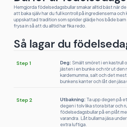
Hemgjorda födelsedagsbullar smakar alltid bäst när de
att baka själv har du full kontroll på ingredienserna och
uppskattad tradition som sprider glädje hos både barn
frysa in så att du alltid har fika redo.
Så lagar du födelseda
Deg:
Smält smöret i en kastrull o
Step 1
jästen i en bunke och rör ut den 
kardemumma, salt och det mesta 
bunkens kanter och låt den jäsa u
Utbakning:
Ta upp degen på et
Step 2
degen i tolv lika stora bitar och r
födelsedagsbullar på en plåt m
varandra. Låt bullarna jäsa under
extra luftiga.