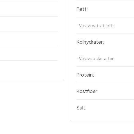
Fett:
- Varav mättat fett:
Kolhydrater:
- Varav sockerarter:
Protein:
Kostfiber:
Salt: