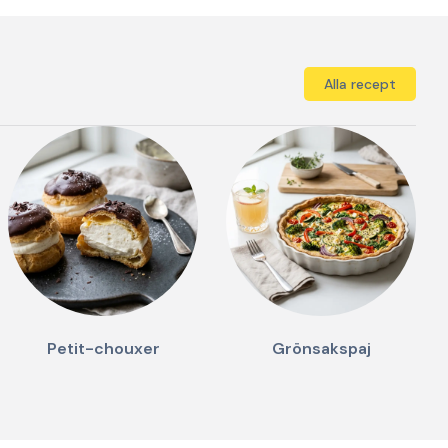
Alla recept
Petit-chouxer
Grönsakspaj