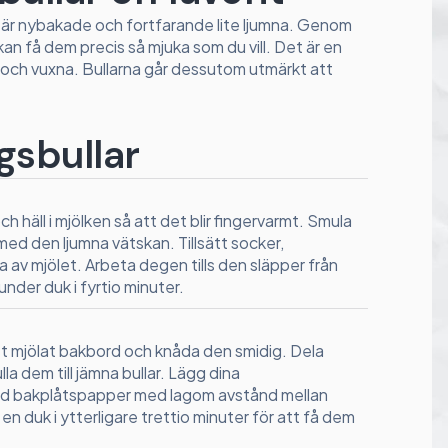
 är nybakade och fortfarande lite ljumna. Genom
 kan få dem precis så mjuka som du vill. Det är en
 och vuxna. Bullarna går dessutom utmärkt att
gsbullar
ch häll i mjölken så att det blir fingervarmt. Smula
med den ljumna vätskan. Tillsätt socker,
av mjölet. Arbeta degen tills den släpper från
nder duk i fyrtio minuter.
t mjölat bakbord och knåda den smidig. Dela
ulla dem till jämna bullar. Lägg dina
ed bakplåtspapper med lagom avstånd mellan
 en duk i ytterligare trettio minuter för att få dem