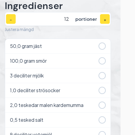
Ingredienser
portioner
−
+
Justera mängd
50,0
gram jäst
100,0
gram smör
3
deciliter mjölk
1,0
deciliter strösocker
2,0
teskedar malen kardemumma
0,5
tesked salt
9
deciliter vetemjöl