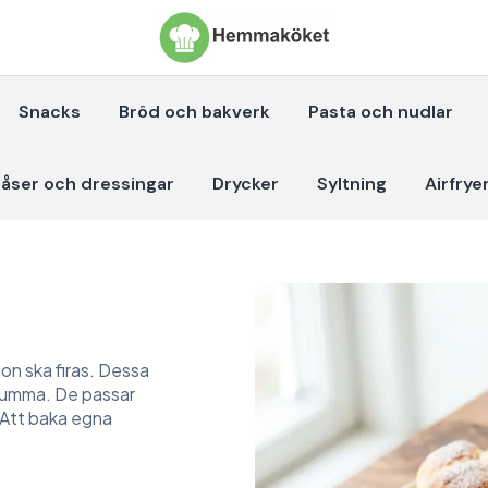
Snacks
Bröd och bakverk
Pasta och nudlar
åser och dressingar
Drycker
Syltning
Airfrye
on ska firas. Dessa
emumma. De passar
t. Att baka egna