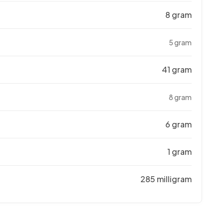
8 gram
5 gram
41 gram
8 gram
6 gram
1 gram
285 milligram