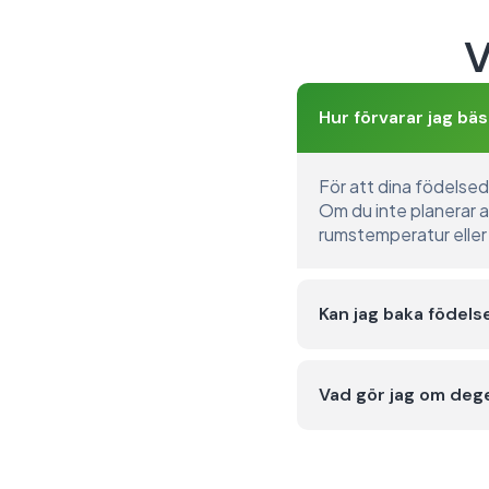
V
Hur förvarar jag bä
För att dina födelseda
Om du inte planerar at
rumstemperatur eller
Kan jag baka födels
Vad gör jag om dege