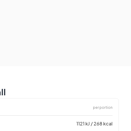
ll
per portion
1121 kJ / 268 kcal