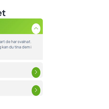
et
art de har svalnat.
g kan du tina dem i