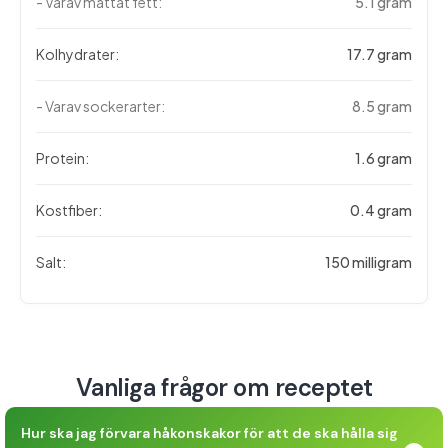
- Varav mättat fett:
5.1 gram
Kolhydrater:
17.7 gram
- Varav sockerarter:
8.5 gram
Protein:
1.6 gram
Kostfiber:
0.4 gram
Salt:
150 milligram
Vanliga frågor om receptet
Hur ska jag förvara håkonskakor för att de ska hålla sig