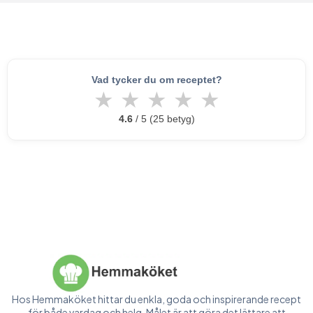
Vad tycker du om receptet?
★
★
★
★
★
4.6
/ 5 (25 betyg)
Hos Hemmaköket hittar du enkla, goda och inspirerande recept
för både vardag och helg. Målet är att göra det lättare att