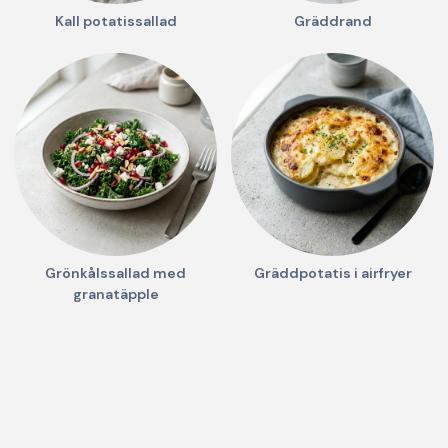
Kall potatissallad
Gräddrand
Grönkålssallad med
Gräddpotatis i airfryer
granatäpple