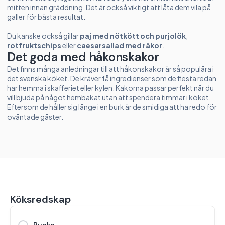
mitten innan gräddning. Det är också viktigt att låta dem vila på
galler för bästa resultat.
Du kanske också gillar
paj med nötkött och purjolök
,
rotfruktschips
eller
caesarsallad med räkor
.
Det goda med håkonskakor
Det finns många anledningar till att håkonskakor är så populära i
det svenska köket. De kräver få ingredienser som de flesta redan
har hemma i skafferiet eller kylen. Kakorna passar perfekt när du
vill bjuda på något hembakat utan att spendera timmar i köket.
Eftersom de håller sig länge i en burk är de smidiga att ha redo för
oväntade gäster.
Köksredskap