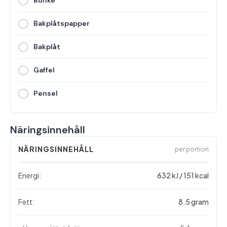
Bunke
Bakplåtspapper
Bakplåt
Gaffel
Pensel
Näringsinnehåll
NÄRINGSINNEHÅLL
per portion
Energi:
632 kJ / 151 kcal
Fett:
8.5 gram