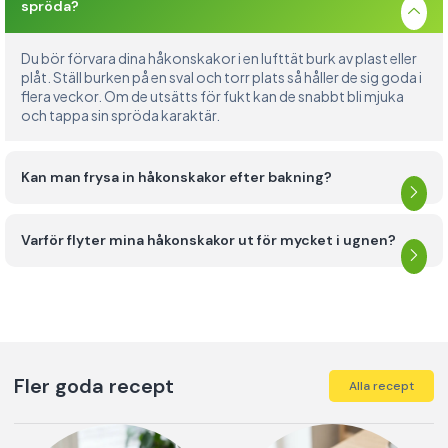
spröda?
Du bör förvara dina håkonskakor i en lufttät burk av plast eller
plåt. Ställ burken på en sval och torr plats så håller de sig goda i
flera veckor. Om de utsätts för fukt kan de snabbt bli mjuka
och tappa sin spröda karaktär.
Kan man frysa in håkonskakor efter bakning?
Varför flyter mina håkonskakor ut för mycket i ugnen?
Fler goda recept
Alla recept