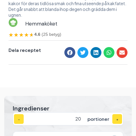
kakor för deras tidlösa smak och fina utseende på kakfatet.
Det går snabbt att blanda ihop degen och grädda dem i
ugnen.
Hemmaköket
★★★★★
★★★★★
4.6
(25 betyg)
Dela receptet
Ingredienser
portioner
−
+