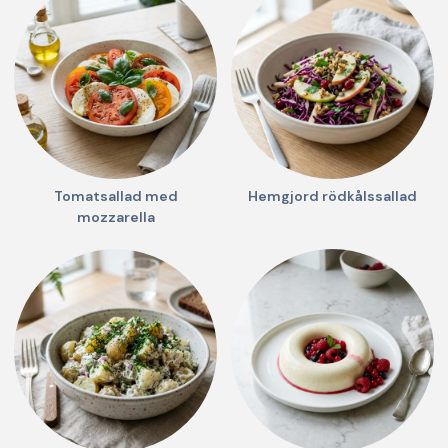
Tomatsallad med
Hemgjord rödkålssallad
mozzarella