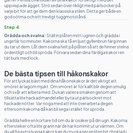
uppvispade ägget. Strö sedan över rikligt med pärlsocker på
varje bit för att ge dem den klassiska stilen. Detta ger både en
god sötma och ett trevligt tuggmotstånd.
Step 4
Grädda och svalna:
Ställ in plåten mitt i ugnen och grädda i
ungefär tio minuter. Kakorna ska få en ljust gyllenbrun färg innan
du tar ut dem. Låt dem svalna helt på plåten så att de hinner stelna
ordentligt och bli spröda. Förvara sedan dina färdiga kakor i en
tät burk med lock.
De bästa tipsen till håkonskakor
För att lyckas bäst med dina håkonskakor är det viktigt att
smöret är lagom mjukt. Om smöret är för kallt blir degen smulig
och svår att arbeta med. Du kan variera smaken genom att
tillsätta lite hackad mandel eller byta ut pärlsockret mot
hackade nötter. Var noga med att inte överarbeta degen
eftersom kakorna då kan bli sega i stället för spröda.
Grädda hellre en kortare tid om du är osäker på din ugn. Kakorna
eftersteker ofta lite grann när de har kommit ut ur värmen. Om
du vill ha extra lyxiga kakor kan du trycka ner en liten bit choklad i