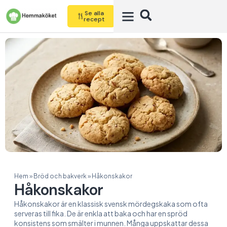
Se alla
recept
Hem
»
Bröd och bakverk
»
Håkonskakor
Håkonskakor
Håkonskakor är en klassisk svensk mördegskaka som ofta
serveras till fika. De är enkla att baka och har en spröd
konsistens som smälter i munnen. Många uppskattar dessa