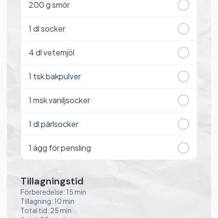
200
g smör
1
dl socker
4
dl vetemjöl
1
tsk bakpulver
1
msk vaniljsocker
1
dl pärlsocker
1
ägg för pensling
Tillagningstid
Förberedelse: 15 min
Tillagning: 10 min
Total tid: 25 min