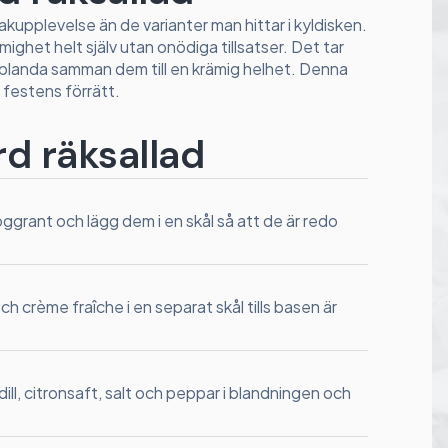
kupplevelse än de varianter man hittar i kyldisken.
mighet helt själv utan onödiga tillsatser. Det tar
 blanda samman dem till en krämig helhet. Denna
l festens förrätt.
rd räksallad
ggrant och lägg dem i en skål så att de är redo
h crème fraîche i en separat skål tills basen är
dill, citronsaft, salt och peppar i blandningen och