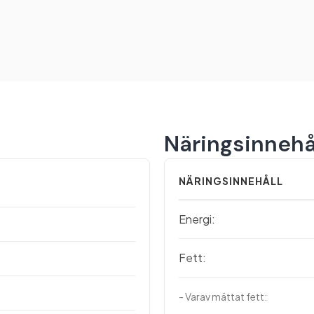
Näringsinnehå
NÄRINGSINNEHÅLL
Energi:
Fett:
- Varav mättat fett: