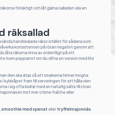
äkorna försiktigt och låt gärna salladen vila en
rd räksallad
nvända handskalade räkor istället för sådana som
och påverka konsistensen på röran negativt genom att
 du låta räkorna rinna av ordentligt på ett
ite riven pepparrot om du vill ha en version med lite
nnan den ska ätas så att smakerna hinner mogna
e i kylskåpet fram till serveringen för att hålla den
na i sig ofta bidrar med en naturlig sälta till röran.
av majonnäsen mot mer crème fraîche eller
,
smoothie med spenat
eller
tryffelmajonnäs
.