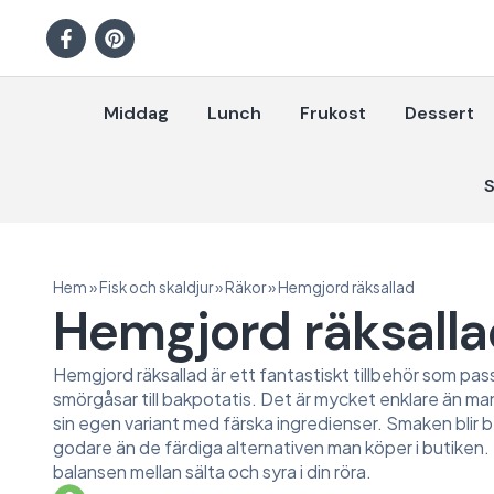
Middag
Lunch
Frukost
Dessert
S
Hem
»
Fisk och skaldjur
»
Räkor
»
Hemgjord räksallad
Hemgjord räksall
Hemgjord räksallad är ett fantastiskt tillbehör som passar 
smörgåsar till bakpotatis. Det är mycket enklare än man 
sin egen variant med färska ingredienser. Smaken blir 
godare än de färdiga alternativen man köper i butiken. 
balansen mellan sälta och syra i din röra.