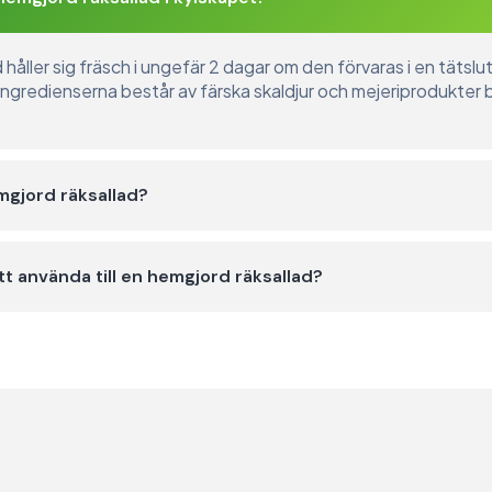
håller sig fräsch i ungefär 2 dagar om den förvaras i en tätslu
ngredienserna består av färska skaldjur och mejeriprodukter b
mgjord räksallad?
att använda till en hemgjord räksallad?