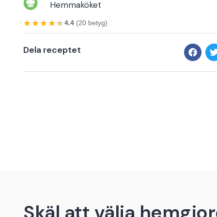
Hemmaköket
★★★★★
★★★★★
4.4
(20 betyg)
Dela receptet
Skäl att välja hemgjor