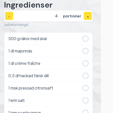
Ingredienser
portioner
−
+
Justera mängd
500
g räkor med skal
1
dl majonnäs
1
dl crème fraîche
0,5
dl hackad färsk dill
1
msk pressad citronsaft
1
krm salt
1
krm svartpeppar