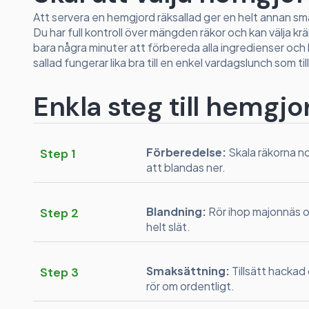
Att servera en hemgjord räksallad ger en helt annan sma
Du har full kontroll över mängden räkor och kan välja krä
bara några minuter att förbereda alla ingredienser och
sallad fungerar lika bra till en enkel vardagslunch som til
Enkla steg till hemgjo
Förberedelse:
Skala räkorna no
Step 1
att blandas ner.
Blandning:
Rör ihop majonnäs oc
Step 2
helt slät.
Smaksättning:
Tillsätt hackad 
Step 3
rör om ordentligt.