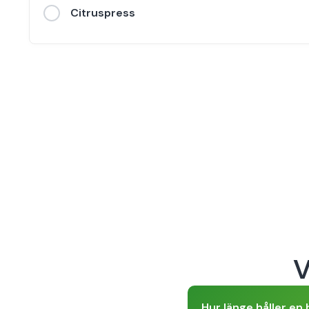
Citruspress
V
Hur länge håller en