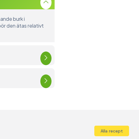
tande burk i
ör den ätas relativt
Alla recept