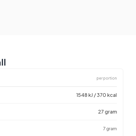
ll
per portion
1548 kJ / 370 kcal
27 gram
7 gram