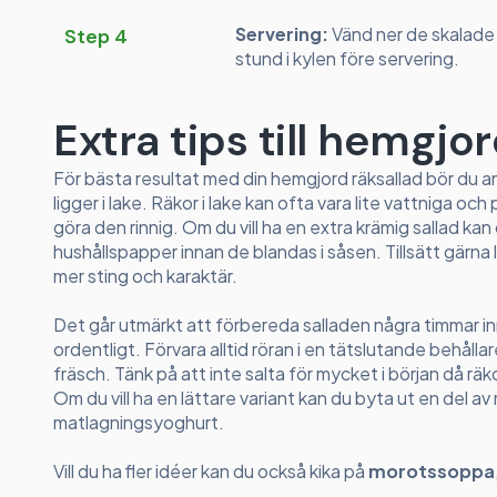
Servering:
Vänd ner de skalade r
Step 4
stund i kylen före servering.
Extra tips till hemgjo
För bästa resultat med din hemgjord räksallad bör du a
ligger i lake. Räkor i lake kan ofta vara lite vattniga 
göra den rinnig. Om du vill ha en extra krämig sallad kan
hushållspapper innan de blandas i såsen. Tillsätt gärna l
mer sting och karaktär.
Det går utmärkt att förbereda salladen några timmar i
ordentligt. Förvara alltid röran i en tätslutande behållar
fräsch. Tänk på att inte salta för mycket i början då räkor
Om du vill ha en lättare variant kan du byta ut en del 
matlagningsyoghurt.
Vill du ha fler idéer kan du också kika på
morotssoppa