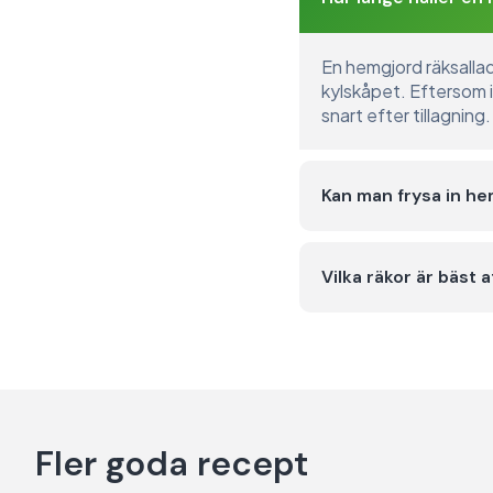
En hemgjord räksallad 
kylskåpet. Eftersom i
snart efter tillagning.
Kan man frysa in he
Vilka räkor är bäst 
Fler goda recept