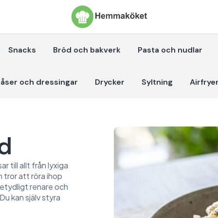
Snacks
Bröd och bakverk
Pasta och nudlar
åser och dressingar
Drycker
Syltning
Airfrye
ad
till allt från lyxiga
tror att röra ihop
betydligt renare och
Du kan själv styra