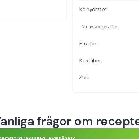
Kolhydrater:
- Varav sockerarter:
Protein:
Kostfiber:
Salt:
anliga frågor om recept
 hemgjord räksallad i kylskåpet?