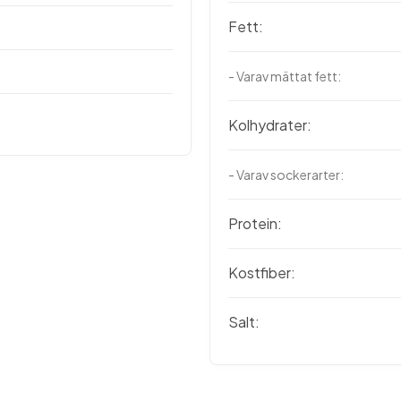
Fett:
- Varav mättat fett:
Kolhydrater:
- Varav sockerarter:
Protein:
Kostfiber:
Salt: