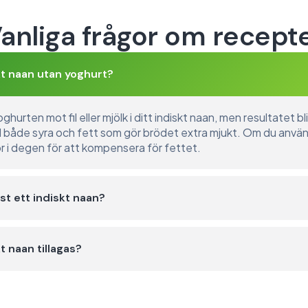
anliga frågor om recept
kt naan utan yoghurt?
hurten mot fil eller mjölk i ditt indiskt naan, men resultatet blir
 både syra och fett som gör brödet extra mjukt. Om du använ
mör i degen för att kompensera för fettet.
st ett indiskt naan?
t naan tillagas?