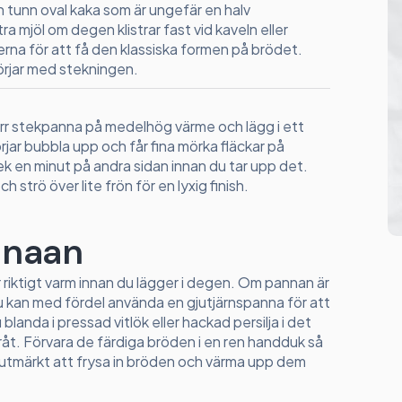
 en tunn oval kaka som är ungefär en halv
ra mjöl om degen klistrar fast vid kaveln eller
erna för att få den klassiska formen på brödet.
örjar med stekningen.
rr stekpanna på medelhög värme och lägg i ett
rjar bubbla upp och får fina mörka fläckar på
k en minut på andra sidan innan du tar upp det.
strö över lite frön för en lyxig finish.
t naan
är riktigt varm innan du lägger i degen. Om pannan är
. Du kan med fördel använda en gjutjärnspanna för att
landa i pressad vitlök eller hackad persilja i det
råt. Förvara de färdiga bröden i en ren handduk så
så utmärkt att frysa in bröden och värma upp dem