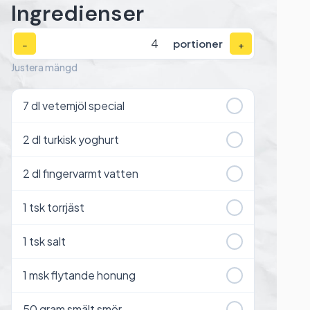
Ingredienser
portioner
−
+
Justera mängd
7
dl vetemjöl special
2
dl turkisk yoghurt
2
dl fingervarmt vatten
1
tsk torrjäst
1
tsk salt
1
msk flytande honung
50
gram smält smör