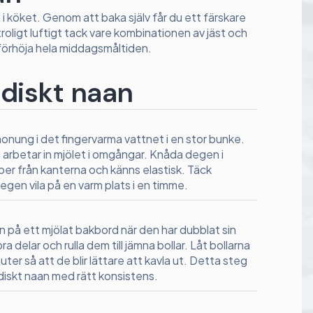
 i köket. Genom att baka själv får du ett färskare
troligt luftigt tack vare kombinationen av jäst och
t förhöja hela middagsmåltiden.
indiskt naan
honung i det fingervarma vattnet i en stor bunke.
u arbetar in mjölet i omgångar. Knåda degen i
pper från kanterna och känns elastisk. Täck
gen vila på en varm plats i en timme.
 på ett mjölat bakbord när den har dubblat sin
ra delar och rulla dem till jämna bollar. Låt bollarna
nuter så att de blir lättare att kavla ut. Detta steg
indiskt naan med rätt konsistens.