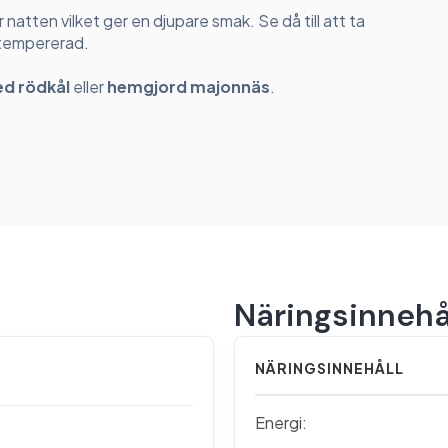
 natten vilket ger en djupare smak. Se då till att ta
stempererad.
ed rödkål
eller
hemgjord majonnäs
.
Näringsinnehå
NÄRINGSINNEHÅLL
Energi: