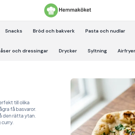
Snacks
Bröd och bakverk
Pasta och nudlar
åser och dressingar
Drycker
Syltning
Airfrye
fekt till olika
ågra få basvaror.
å den rätta ytan.
 curry.