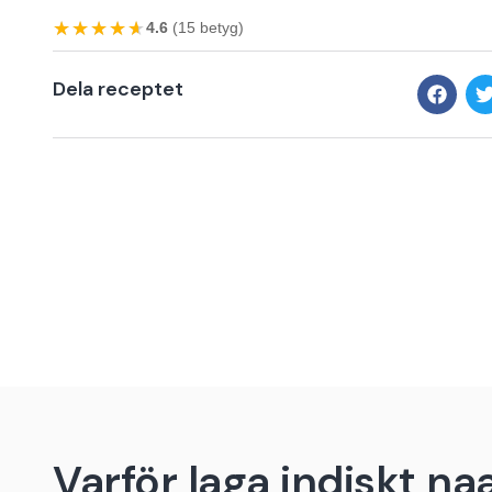
★★★★★
★★★★★
4.6
(15 betyg)
Dela receptet
Varför laga indiskt na