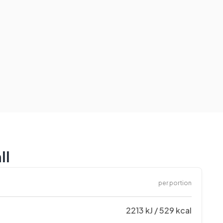
ll
per portion
2213 kJ / 529 kcal