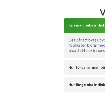
V
Kan man baka indis
Det går att byta ut yog
Yoghurten bidrar med
tillsätta lite extra s
Hur förvarar man bä
Hur länge ska Indisk