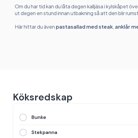
Om du har tid kan du låta degen kalljäsa i kylskåpet över
ut degen en stund innan utbakning så att den blir rum
Här hittar du även
pastasallad med steak
,
anklår m
Köksredskap
Bunke
Stekpanna