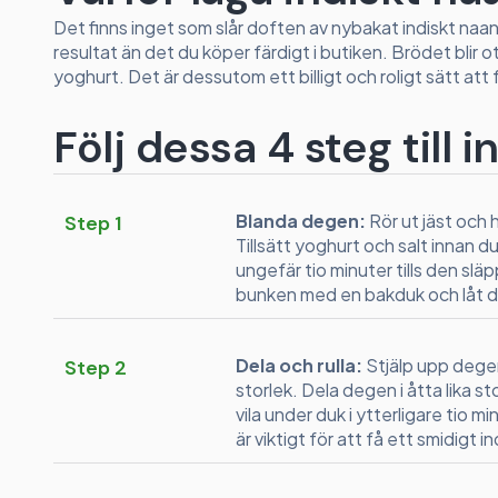
Det finns inget som slår doften av nybakat indiskt naan
resultat än det du köper färdigt i butiken. Brödet blir o
yoghurt. Det är dessutom ett billigt och roligt sätt at
Följ dessa 4 steg till 
Blanda degen:
Rör ut jäst och 
Step 1
Tillsätt yoghurt och salt innan d
ungefär tio minuter tills den slä
bunken med en bakduk och låt de
Dela och rulla:
Stjälp upp degen
Step 2
storlek. Dela degen i åtta lika sto
vila under duk i ytterligare tio mi
är viktigt för att få ett smidigt 