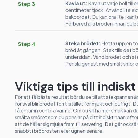
Kavla ut:
Kavla ut varje boll till
Step 3
centimeter tjock. Använd lite ext
bakbordet. Du kan dra lite i kant
Förbered alla bröden innan du b
Steka brödet:
Hetta upp en to
Step 4
bröd åt gången. Stek tills det bö
undersidan. Vänd brödet och ste
Pensla genast med smält smör och 
Viktiga tips till indisk
För att få bästa resultat bör du se till att stekpannan 
för sval blir brödet torrt istället för mjukt och puffigt
få en jämn och bra värme. Om du vill ha mer smak kan du b
smälta smöret som du penslar på ditt indiskt naan efte
att de håller sig mjuka fram till servering. Det går ock
snabbt i brödrosten eller ugnen senare.