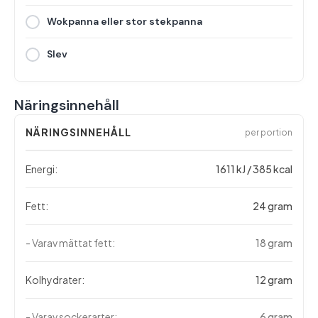
Wokpanna eller stor stekpanna
Slev
Näringsinnehåll
NÄRINGSINNEHÅLL
per portion
Energi:
1611 kJ / 385 kcal
Fett:
24 gram
- Varav mättat fett:
18 gram
Kolhydrater:
12 gram
- Varav sockerarter:
6 gram