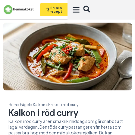
Se alla
recept
Hem
»
Fågel
»
Kalkon
»
Kalkon i röd curry
Kalkon i röd curry
Kalkon i röd curry är en smakrik middag som går snabbt att
laga i vardagen. Den röda currypastan ger en fin hetta som
passar bra ihop med den milda kokosmjölken. Du kan