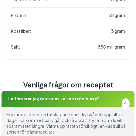
Protein:
32 gram
Kostfiber:
3 gram
Salt:
850 milligram
Vanliga frågor om receptet
Hur förvarar jag rester av kalkon i röd curry?
Förvara resterna i en tätslutande burk i kylskåpet i upp till tre
dagar. kalkon i röd curry går också bra att frysa in om du vill
spara maten längre. Värm upp rätten försiktigt i en kastrull på
spisen för bästa resultat.