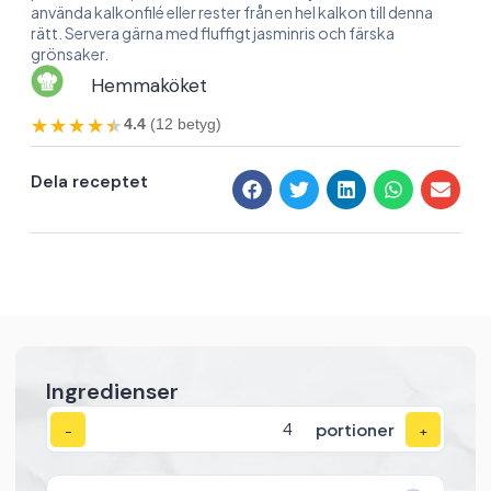
använda kalkonfilé eller rester från en hel kalkon till denna
rätt. Servera gärna med fluffigt jasminris och färska
grönsaker.
Hemmaköket
★★★★★
★★★★★
4.4
(12 betyg)
Dela receptet
Ingredienser
portioner
−
+