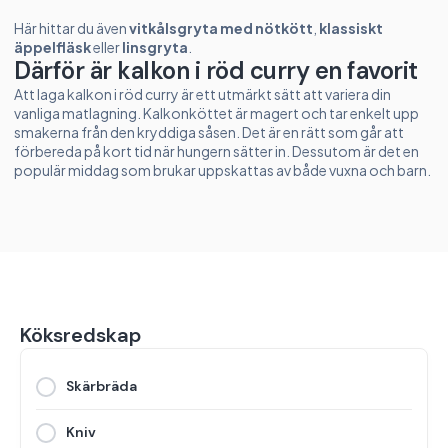
Här hittar du även
vitkålsgryta med nötkött
,
klassiskt
äppelfläsk
eller
linsgryta
.
Därför är kalkon i röd curry en favorit
Att laga kalkon i röd curry är ett utmärkt sätt att variera din
vanliga matlagning. Kalkonköttet är magert och tar enkelt upp
smakerna från den kryddiga såsen. Det är en rätt som går att
förbereda på kort tid när hungern sätter in. Dessutom är det en
populär middag som brukar uppskattas av både vuxna och barn.
Köksredskap
Skärbräda
Kniv