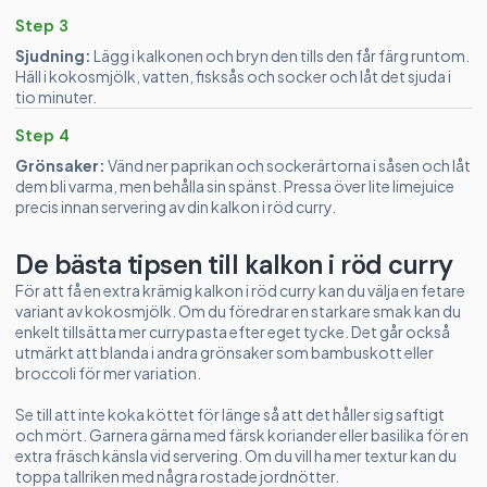
Step 3
Sjudning:
Lägg i kalkonen och bryn den tills den får färg runtom.
Häll i kokosmjölk, vatten, fisksås och socker och låt det sjuda i
tio minuter.
Step 4
Grönsaker:
Vänd ner paprikan och sockerärtorna i såsen och låt
dem bli varma, men behålla sin spänst. Pressa över lite limejuice
precis innan servering av din kalkon i röd curry.
De bästa tipsen till kalkon i röd curry
För att få en extra krämig kalkon i röd curry kan du välja en fetare
variant av kokosmjölk. Om du föredrar en starkare smak kan du
enkelt tillsätta mer currypasta efter eget tycke. Det går också
utmärkt att blanda i andra grönsaker som bambuskott eller
broccoli för mer variation.
Se till att inte koka köttet för länge så att det håller sig saftigt
och mört. Garnera gärna med färsk koriander eller basilika för en
extra fräsch känsla vid servering. Om du vill ha mer textur kan du
toppa tallriken med några rostade jordnötter.