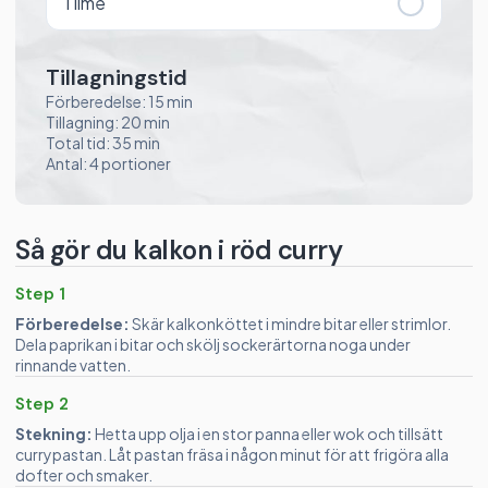
1
lime
Tillagningstid
Förberedelse: 15 min
Tillagning: 20 min
Total tid: 35 min
Antal: 4 portioner
Så gör du kalkon i röd curry
Step 1
Förberedelse:
Skär kalkonköttet i mindre bitar eller strimlor.
Dela paprikan i bitar och skölj sockerärtorna noga under
rinnande vatten.
Step 2
Stekning:
Hetta upp olja i en stor panna eller wok och tillsätt
currypastan. Låt pastan fräsa i någon minut för att frigöra alla
dofter och smaker.