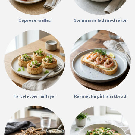
Caprese-sallad
Sommarsallad med räkor
Tarteletter i airfryer
Räkmacka på franskbröd