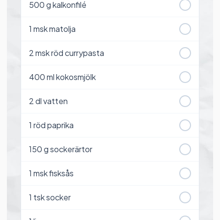
500
g kalkonfilé
1
msk matolja
2
msk röd currypasta
400
ml kokosmjölk
2
dl vatten
1
röd paprika
150
g sockerärtor
1
msk fisksås
1
tsk socker