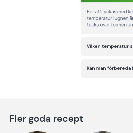
För att lyckas med k
temperatur i ugnen är
täcka över formen und
Vilken temperatur sk
Kan man förbereda k
Fler goda recept