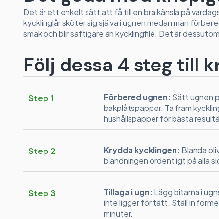
Det är ett enkelt sätt att få till en bra känsla på vard
kycklinglår sköter sig själva i ugnen medan man förber
smak och blir saftigare än kycklingfilé. Det är dessutom
Följ dessa 4 steg till 
Förbered ugnen:
Sätt ugnen p
Step 1
bakplåtspapper. Ta fram kyckli
hushållspapper för bästa resulta
Krydda kycklingen:
Blanda olivo
Step 2
blandningen ordentligt på alla sid
Tillaga i ugn:
Lägg bitarna i ugn
Step 3
inte ligger för tätt. Ställ in forme
minuter.