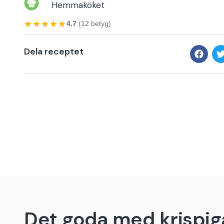
Hemmaköket
★★★★★
★★★★★
4.7
(12 betyg)
Dela receptet
Det goda med krispiga