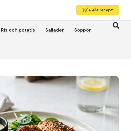
Se alla recept
Ris och potatis
Sallader
Soppor
r