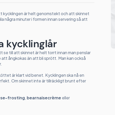
tt kycklingen är helt genomstekt och att skinnet
vila några minuter i formen innan servering så att
ga kycklinglår
t se till att skinnet är helt torrt innan man penslar
 att ångkokas än att bli sprött. Man kan också
r.
öttet är klart vid benet. Kycklingen ska nå en
ekt. Om skinnet inte är tillräckligt brunt efter
se-frosting
,
bearnaisecrème
eller