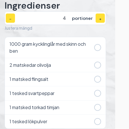
Ingredienser
portioner
−
+
Justera mängd
1000
gram kycklinglår med skinn och
ben
2
matskedar olivolja
1
matsked flingsalt
1
tesked svartpeppar
1
matsked torkad timjan
1
tesked lökpulver