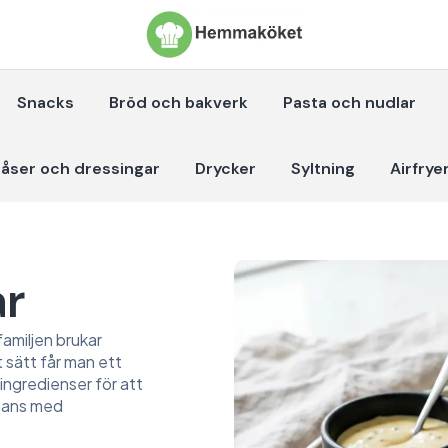
Snacks
Bröd och bakverk
Pasta och nudlar
åser och dressingar
Drycker
Syltning
Airfrye
år
familjen brukar
 sätt får man ett
 ingredienser för att
mmans med