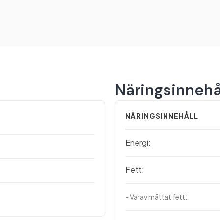
Näringsinnehå
NÄRINGSINNEHÅLL
Energi:
Fett:
- Varav mättat fett: