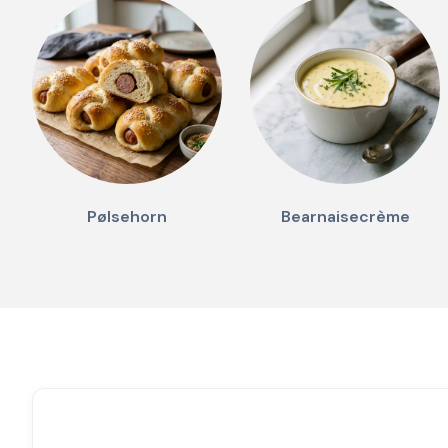
Pølsehorn
Bearnaisecrème