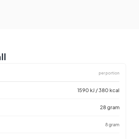
ll
per portion
1590 kJ / 380 kcal
28 gram
8 gram