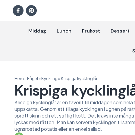
Middag
Lunch
Frukost
Dessert
S
Hem
»
Fågel
»
Kyckling
»
Krispiga kycklinglår
Krispiga kycklingl
Krispiga kycklinglår är en favorit till middagen som hela 
uppskatta. Genom att tillaga kycklingen i ugnen på rätt
sprött skinn och ett saftigt kött. Det krävs inte många
lyckas med rätten. Man kan servera kycklingen tillsa
ugnsrostad potatis eller en enkel sallad.