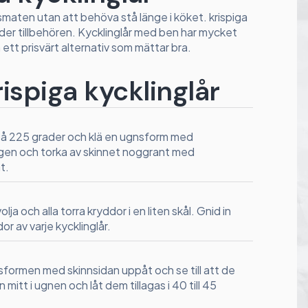
agsmaten utan att behöva stå länge i köket. krispiga
eder tillbehören. Kycklinglår med ben har mycket
 ett prisvärt alternativ som mättar bra.
krispiga kycklinglår
å 225 grader och klä en ugnsform med
ngen och torka av skinnet noggrant med
t.
lja och alla torra kryddor i en liten skål. Gnid in
or av varje kycklinglår.
sformen med skinnsidan uppåt och se till att de
n mitt i ugnen och låt dem tillagas i 40 till 45