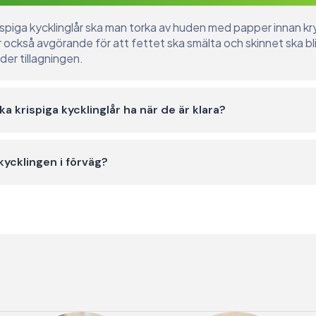
rispiga kycklinglår ska man torka av huden med papper innan k
 också avgörande för att fettet ska smälta och skinnet ska bli
er tillagningen.
a krispiga kycklinglår ha när de är klara?
ycklingen i förväg?