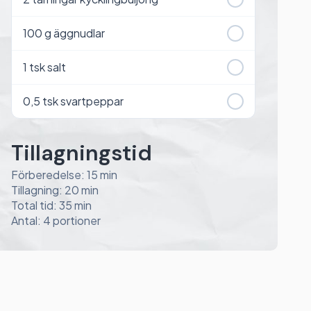
100
g äggnudlar
1
tsk salt
0,5
tsk svartpeppar
Tillagningstid
Förberedelse: 15 min
Tillagning: 20 min
Total tid: 35 min
Antal: 4 portioner