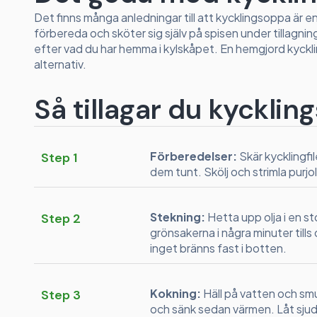
Det finns många anledningar till att kycklingsoppa är e
förbereda och sköter sig själv på spisen under tillagni
efter vad du har hemma i kylskåpet. En hemgjord kyck
alternativ.
Så tillagar du kyckli
Förberedelser:
Skär kycklingfi
Step 1
dem tunt. Skölj och strimla purjol
Stekning:
Hetta upp olja i en st
Step 2
grönsakerna i några minuter tills
inget bränns fast i botten.
Kokning:
Häll på vatten och smu
Step 3
och sänk sedan värmen. Låt sjuda