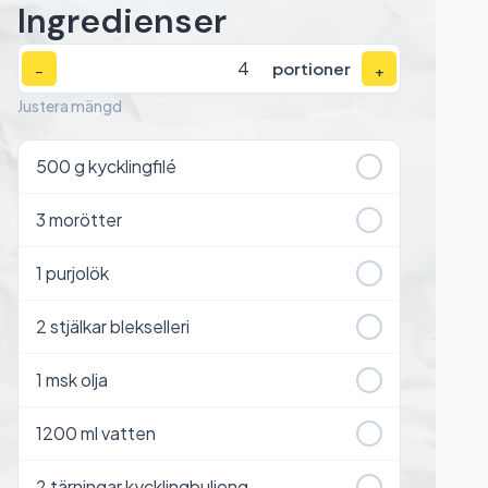
Ingredienser
portioner
−
+
Justera mängd
500
g kycklingfilé
3
morötter
1
purjolök
2
stjälkar blekselleri
1
msk olja
1200
ml vatten
2
tärningar kycklingbuljong