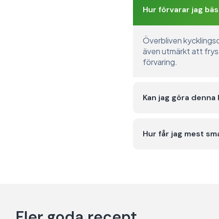
Hur förvarar jag bä
Överbliven kycklingsop
även utmärkt att frys
förvaring.
Kan jag göra denna 
Hur får jag mest sm
Fler goda recept