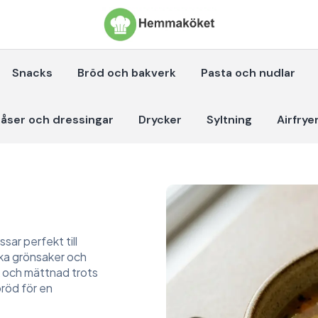
Snacks
Bröd och bakverk
Pasta och nudlar
åser och dressingar
Drycker
Syltning
Airfrye
ar perfekt till
ska grönsaker och
 och mättnad trots
bröd för en