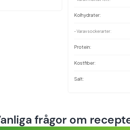
Kolhydrater:
- Varav sockerarter:
Protein:
Kostfiber:
Salt:
anliga frågor om recept