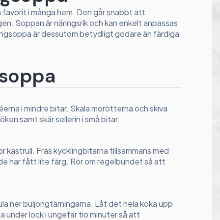
n favorit i många hem. Den går snabbt att
ngen. Soppan är näringsrik och kan enkelt anpassas
lingsoppa är dessutom betydligt godare än färdiga
ngsoppa
léerna i mindre bitar. Skala morötterna och skiva
öken samt skär sellerin i små bitar.
or kastrull. Fräs kycklingbitarna tillsammans med
 de har fått lite färg. Rör om regelbundet så att
la ner buljongtärningarna. Låt det hela koka upp
 under lock i ungefär tio minuter så att