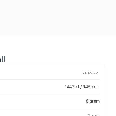
ll
per portion
1443 kJ / 345 kcal
8 gram
2 gram