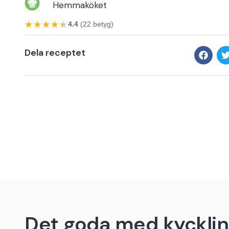
Hemmaköket
★★★★★
★★★★★
4.4
(22 betyg)
Dela receptet
Det goda med kyckli