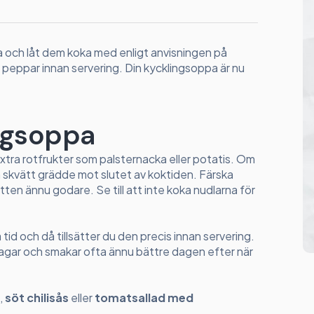
a och låt dem koka med enligt anvisningen på
peppar innan servering. Din kycklingsoppa är nu
ingsoppa
extra rotfrukter som palsternacka eller potatis. Om
 en skvätt grädde mot slutet av koktiden. Färska
ätten ännu godare. Se till att inte koka nudlarna för
tid och då tillsätter du den precis innan servering.
a dagar och smakar ofta ännu bättre dagen efter när
,
söt chilisås
eller
tomatsallad med