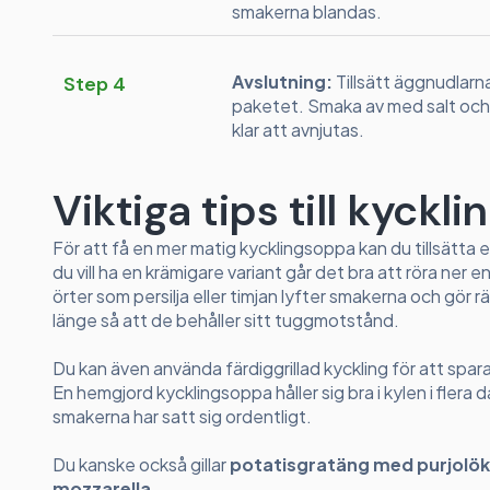
smakerna blandas.
Avslutning:
Tillsätt äggnudlarn
Step 4
paketet. Smaka av med salt och 
klar att avnjutas.
Viktiga tips till kyckl
För att få en mer matig kycklingsoppa kan du tillsätta 
du vill ha en krämigare variant går det bra att röra ner
örter som persilja eller timjan lyfter smakerna och gör r
länge så att de behåller sitt tuggmotstånd.
Du kan även använda färdiggrillad kyckling för att spara 
En hemgjord kycklingsoppa håller sig bra i kylen i fler
smakerna har satt sig ordentligt.
Du kanske också gillar
potatisgratäng med purjolök
mozzarella
.