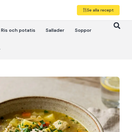
Se alla recept
Ris och potatis
Sallader
Soppor
r