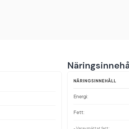
Näringsinnehå
NÄRINGSINNEHÅLL
Energi:
Fett:
- Varav mättat fett: