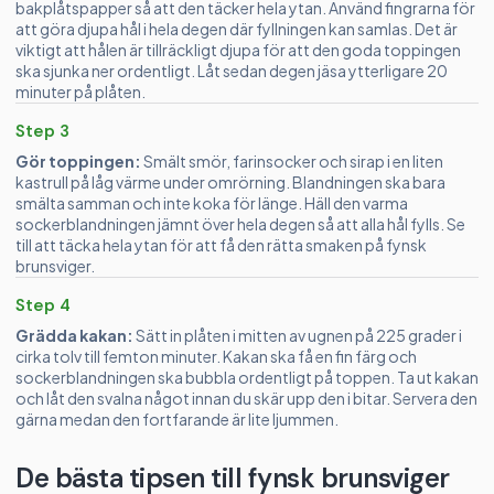
bakplåtspapper så att den täcker hela ytan. Använd fingrarna för
att göra djupa hål i hela degen där fyllningen kan samlas. Det är
viktigt att hålen är tillräckligt djupa för att den goda toppingen
ska sjunka ner ordentligt. Låt sedan degen jäsa ytterligare 20
minuter på plåten.
Step 3
Gör toppingen:
Smält smör, farinsocker och sirap i en liten
kastrull på låg värme under omrörning. Blandningen ska bara
smälta samman och inte koka för länge. Häll den varma
sockerblandningen jämnt över hela degen så att alla hål fylls. Se
till att täcka hela ytan för att få den rätta smaken på fynsk
brunsviger.
Step 4
Grädda kakan:
Sätt in plåten i mitten av ugnen på 225 grader i
cirka tolv till femton minuter. Kakan ska få en fin färg och
sockerblandningen ska bubbla ordentligt på toppen. Ta ut kakan
och låt den svalna något innan du skär upp den i bitar. Servera den
gärna medan den fortfarande är lite ljummen.
De bästa tipsen till fynsk brunsviger