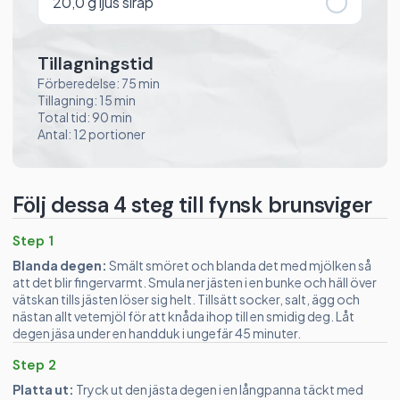
20,0
g ljus sirap
Tillagningstid
Förberedelse: 75 min
Tillagning: 15 min
Total tid: 90 min
Antal: 12 portioner
Följ dessa 4 steg till fynsk brunsviger
Step 1
Blanda degen:
Smält smöret och blanda det med mjölken så
att det blir fingervarmt. Smula ner jästen i en bunke och häll över
vätskan tills jästen löser sig helt. Tillsätt socker, salt, ägg och
nästan allt vetemjöl för att knåda ihop till en smidig deg. Låt
degen jäsa under en handduk i ungefär 45 minuter.
Step 2
Platta ut:
Tryck ut den jästa degen i en långpanna täckt med