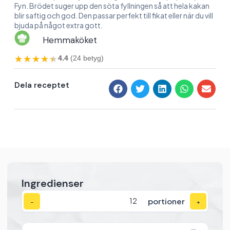
Fyn. Brödet suger upp den söta fyllningen så att hela kakan
blir saftig och god. Den passar perfekt till fikat eller när du vill
bjuda på något extra gott.
Hemmaköket
★★★★★
★★★★★
4.4
(24 betyg)
Dela receptet
Ingredienser
portioner
−
+