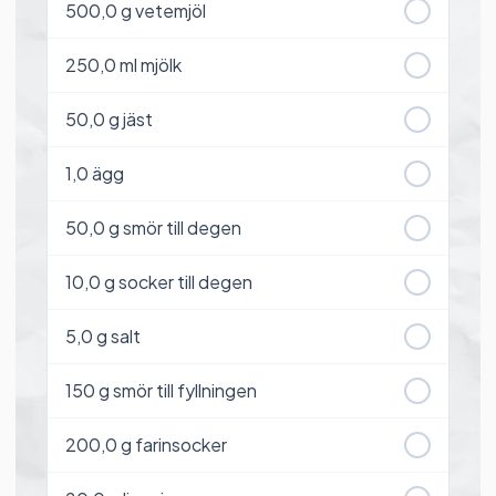
500,0
g vetemjöl
250,0
ml mjölk
50,0
g jäst
1,0
ägg
50,0
g smör till degen
10,0
g socker till degen
5,0
g salt
150
g smör till fyllningen
200,0
g farinsocker