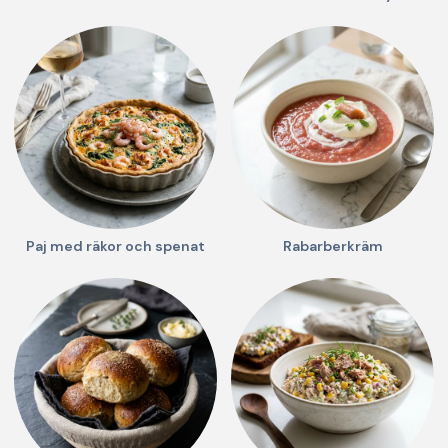
Paj med räkor och spenat
Rabarberkräm