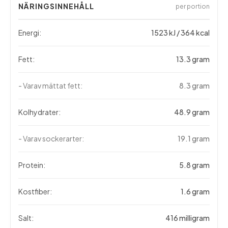
NÄRINGSINNEHÅLL
per portion
Energi:
1523 kJ / 364 kcal
Fett:
13.3 gram
- Varav mättat fett:
8.3 gram
Kolhydrater:
48.9 gram
- Varav sockerarter:
19.1 gram
Protein:
5.8 gram
Kostfiber:
1.6 gram
Salt:
416 milligram