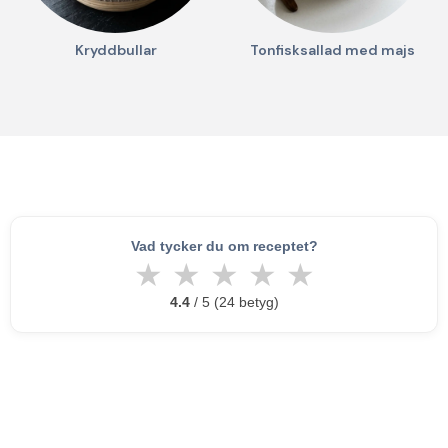
Kryddbullar
Tonfisksallad med majs
Vad tycker du om receptet?
★
★
★
★
★
4.4
/ 5 (24 betyg)