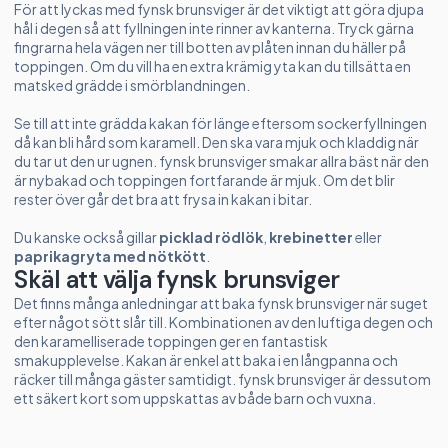
För att lyckas med fynsk brunsviger är det viktigt att göra djupa
hål i degen så att fyllningen inte rinner av kanterna. Tryck gärna
fingrarna hela vägen ner till botten av plåten innan du häller på
toppingen. Om du vill ha en extra krämig yta kan du tillsätta en
matsked grädde i smörblandningen.
Se till att inte grädda kakan för länge eftersom sockerfyllningen
då kan bli hård som karamell. Den ska vara mjuk och kladdig när
du tar ut den ur ugnen. fynsk brunsviger smakar allra bäst när den
är nybakad och toppingen fortfarande är mjuk. Om det blir
rester över går det bra att frysa in kakan i bitar.
Du kanske också gillar
picklad rödlök
,
krebinetter
eller
paprikagryta med nötkött
.
Skäl att välja fynsk brunsviger
Det finns många anledningar att baka fynsk brunsviger när suget
efter något sött slår till. Kombinationen av den luftiga degen och
den karamelliserade toppingen ger en fantastisk
smakupplevelse. Kakan är enkel att baka i en långpanna och
räcker till många gäster samtidigt. fynsk brunsviger är dessutom
ett säkert kort som uppskattas av både barn och vuxna.