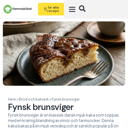
Se alla
recept
Hem
»
Bröd och bakverk
»
Fynsk brunsviger
Fynsk brunsviger
Fynsk brunsviger är en klassisk dansk mjuk kaka som toppas
med en krämig blandning av smör och farinsocker. Denna
kaka bakas på en mjuk vetedeg och är särskilt populär på ön