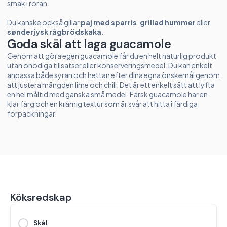
smak i röran.
Du kanske också gillar
paj med sparris
,
grillad hummer
eller
sønderjysk rågbrödskaka
.
Goda skäl att laga guacamole
Genom att göra egen guacamole får du en helt naturlig produkt
utan onödiga tillsatser eller konserveringsmedel. Du kan enkelt
anpassa både syran och hettan efter dina egna önskemål genom
att justera mängden lime och chili. Det är ett enkelt sätt att lyfta
en hel måltid med ganska små medel. Färsk guacamole har en
klar färg och en krämig textur som är svår att hitta i färdiga
förpackningar.
Köksredskap
Skål