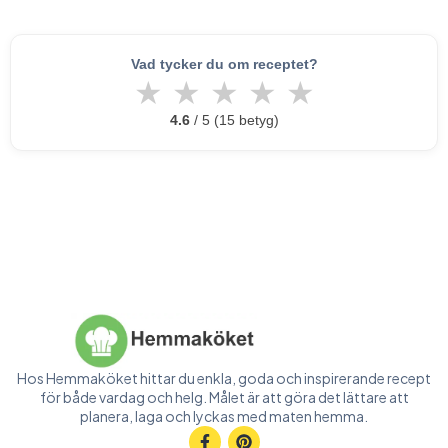
Vad tycker du om receptet?
★
★
★
★
★
4.6
/ 5 (15 betyg)
Hos Hemmaköket hittar du enkla, goda och inspirerande recept
för både vardag och helg. Målet är att göra det lättare att
planera, laga och lyckas med maten hemma.