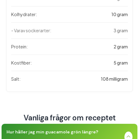
Kolhydrater:
10 gram
- Varav sockerarter:
3 gram
Protein:
2 gram
Kostfiber:
5 gram
Salt:
108 milligram
Vanliga frågor om receptet
Hur håller jag min guacamole grön längre?