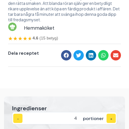
den rätta smaken. Att blanda röran själv ger en betydligt
rikare upplevelse än att köpa en färdig produkt i affären. Det
tar bara några få minuter att svänga ihop denna goda dipp
till fredagsmyset.
Hemmaköket
★★★★★
★★★★★
4.6
(15 betyg)
Dela receptet
Ingredienser
portioner
−
+