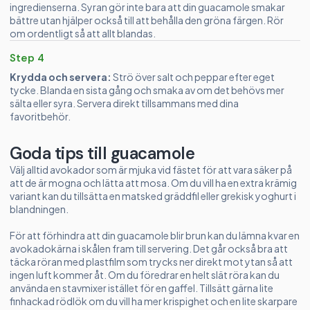
ingredienserna. Syran gör inte bara att din guacamole smakar
bättre utan hjälper också till att behålla den gröna färgen. Rör
om ordentligt så att allt blandas.
Step 4
Krydda och servera:
Strö över salt och peppar efter eget
tycke. Blanda en sista gång och smaka av om det behövs mer
sälta eller syra. Servera direkt tillsammans med dina
favoritbehör.
Goda tips till guacamole
Välj alltid avokador som är mjuka vid fästet för att vara säker på
att de är mogna och lätta att mosa. Om du vill ha en extra krämig
variant kan du tillsätta en matsked gräddfil eller grekisk yoghurt i
blandningen.
För att förhindra att din guacamole blir brun kan du lämna kvar en
avokadokärna i skålen fram till servering. Det går också bra att
täcka röran med plastfilm som trycks ner direkt mot ytan så att
ingen luft kommer åt. Om du föredrar en helt slät röra kan du
använda en stavmixer istället för en gaffel. Tillsätt gärna lite
finhackad rödlök om du vill ha mer krispighet och en lite skarpare