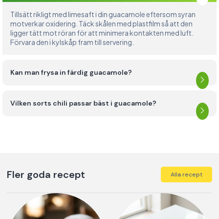
Tillsätt rikligt med limesaft i din guacamole eftersom syran
motverkar oxidering. Täck skålen med plastfilm så att den
ligger tätt mot röran för att minimera kontakten med luft.
Förvara den i kylskåp fram till servering.
Kan man frysa in färdig guacamole?
Vilken sorts chili passar bäst i guacamole?
Fler goda recept
Alla recept