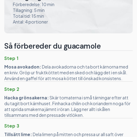
Förberedelse: 10 min
Tillagning: 5 min
Total tid: 15 min
Antal: 4 portioner
Så förbereder du guacamole
Step 1
Mosa avokadon:
Dela avokadorna och ta bort kärnorna med
en kniv. Gröp ur fruktköttet med en sked och lägg det i en skål.
Använd en gaffel för att mosa köttet till önskad konsistens.
Step 2
Hacka grönsakerna:
Skär tomaterna i små tärningar efter att
du tagit bort kärnhuset. Finhacka chilin och koriandern noga för
att sprida smakerna jämnt i röran. Lägg ner allt i skålen
tillsammans med den pressade vitlöken.
Step 3
Tillsätt lime:
Dela limen på mitten och pressa ur all saft över