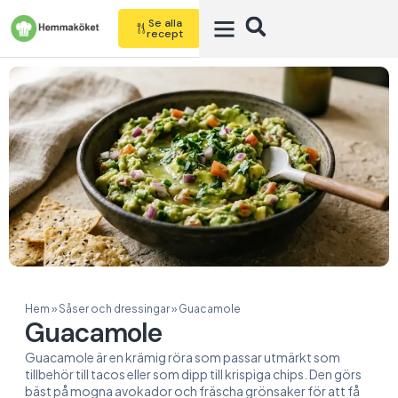
Se alla
recept
Hem
»
Såser och dressingar
»
Guacamole
Guacamole
Guacamole är en krämig röra som passar utmärkt som
tillbehör till tacos eller som dipp till krispiga chips. Den görs
bäst på mogna avokador och fräscha grönsaker för att få