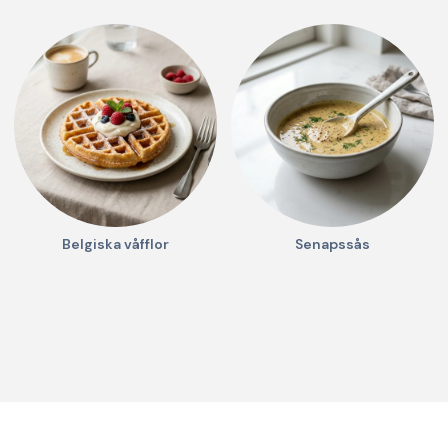
Belgiska våfflor
Senapssås