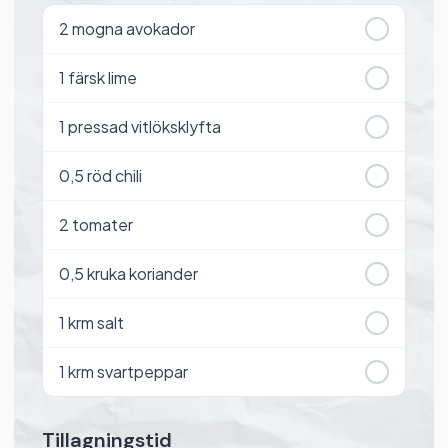
2
mogna avokador
1
färsk lime
1
pressad vitlöksklyfta
0,5
röd chili
2
tomater
0,5
kruka koriander
1
krm salt
1
krm svartpeppar
Tillagningstid