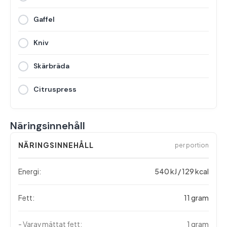
Gaffel
Kniv
Skärbräda
Citruspress
Näringsinnehåll
NÄRINGSINNEHÅLL
per portion
Energi:
540 kJ / 129 kcal
Fett:
11 gram
- Varav mättat fett:
1 gram