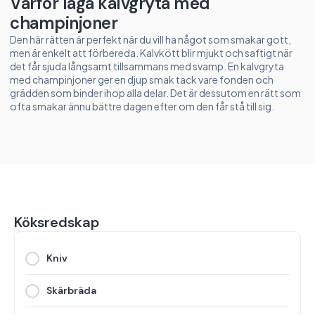
Varför laga kalvgryta med
champinjoner
Den här rätten är perfekt när du vill ha något som smakar gott,
men är enkelt att förbereda. Kalvkött blir mjukt och saftigt när
det får sjuda långsamt tillsammans med svamp. En kalvgryta
med champinjoner ger en djup smak tack vare fonden och
grädden som binder ihop alla delar. Det är dessutom en rätt som
ofta smakar ännu bättre dagen efter om den får stå till sig.
Köksredskap
Kniv
Skärbräda