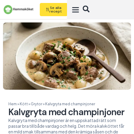
Se alla
recept
Hem
»
Kött
»
Grytor
»
Kalvgryta med champinjoner
Kalvgryta med champinjoner
Kalvgryta med champinjoner är en uppskattad rätt som
passar bra till både vardag och helg. Det möra kalvköttet får
en mild smak tillsammans med den krämiga såsen och de