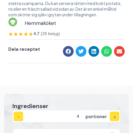
stekta svamparna. Du kan servera rätten med kokt potatis,
ris eller en fräsch sallad vid sidan av. Det är en enkel måltid
som sköter sig själv i grytan under tillagningen.
Hemmaköket
★★★★★
★★★★★
4.7
(28 betyg)
Dela receptet
Ingredienser
portioner
−
+