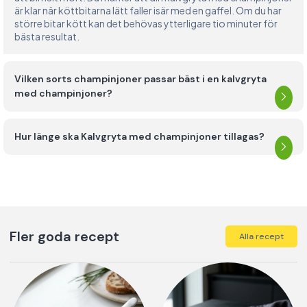
är klar när köttbitarna lätt faller isär med en gaffel. Om du har
större bitar kött kan det behövas ytterligare tio minuter för
bästa resultat.
Vilken sorts champinjoner passar bäst i en kalvgryta
med champinjoner?
Hur länge ska Kalvgryta med champinjoner tillagas?
Fler goda recept
Alla recept