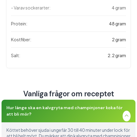
- Varav sockerarter:
4 gram
Protein:
48 gram
Kostfiber:
2 gram
Salt:
2.2 gram
Vanliga frågor om receptet
Hur länge ska en kalvgryta med champinjoner koka för
att bli mör?
Köttet behöver sjuda i ungefär 30 till 40 minuter under lock för
att bli helt mört. Du märker att din kalvgryta med champinjoner