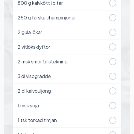
800
g kalvkött i bitar
250
g färska champinjoner
2
gula lökar
2
vitlöksklyftor
2
msk smör till stekning
3
dl vispgrädde
2
dl kalvbuljong
1
msk soja
1
tsk torkad timjan