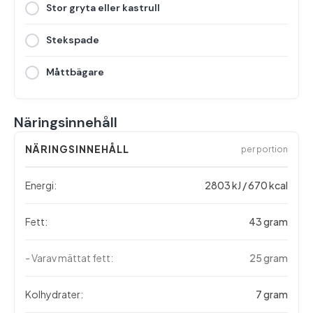
Stor gryta eller kastrull
Stekspade
Måttbägare
Näringsinnehåll
NÄRINGSINNEHÅLL
per portion
Energi:
2803 kJ / 670 kcal
Fett:
43 gram
- Varav mättat fett:
25 gram
Kolhydrater:
7 gram