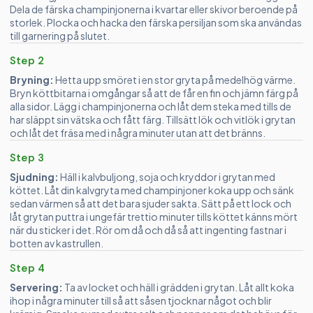
Dela de färska champinjonerna i kvartar eller skivor beroende på
storlek. Plocka och hacka den färska persiljan som ska användas
till garnering på slutet.
Step 2
Bryning:
Hetta upp smöret i en stor gryta på medelhög värme.
Bryn köttbitarna i omgångar så att de får en fin och jämn färg på
alla sidor. Lägg i champinjonerna och låt dem steka med tills de
har släppt sin vätska och fått färg. Tillsätt lök och vitlök i grytan
och låt det fräsa med i några minuter utan att det bränns.
Step 3
Sjudning:
Häll i kalvbuljong, soja och kryddor i grytan med
köttet. Låt din kalvgryta med champinjoner koka upp och sänk
sedan värmen så att det bara sjuder sakta. Sätt på ett lock och
låt grytan puttra i ungefär trettio minuter tills köttet känns mört
när du sticker i det. Rör om då och då så att ingenting fastnar i
botten av kastrullen.
Step 4
Servering:
Ta av locket och häll i grädden i grytan. Låt allt koka
ihop i några minuter till så att såsen tjocknar något och blir