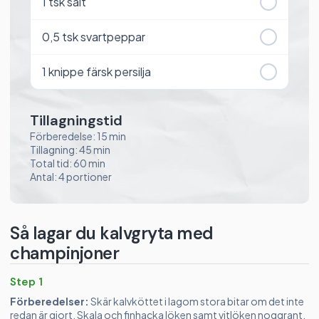
1
tsk salt
0,5
tsk svartpeppar
1
knippe färsk persilja
Tillagningstid
Förberedelse: 15 min
Tillagning: 45 min
Total tid: 60 min
Antal: 4 portioner
Så lagar du kalvgryta med
champinjoner
Step 1
Förberedelser:
Skär kalvköttet i lagom stora bitar om det inte
redan är gjort. Skala och finhacka löken samt vitlöken noggrant.