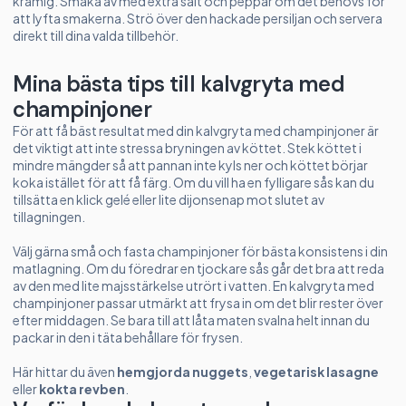
krämig. Smaka av med extra salt och peppar om det behövs för
att lyfta smakerna. Strö över den hackade persiljan och servera
direkt till dina valda tillbehör.
Mina bästa tips till kalvgryta med
champinjoner
För att få bäst resultat med din kalvgryta med champinjoner är
det viktigt att inte stressa bryningen av köttet. Stek köttet i
mindre mängder så att pannan inte kyls ner och köttet börjar
koka istället för att få färg. Om du vill ha en fylligare sås kan du
tillsätta en klick gelé eller lite dijonsenap mot slutet av
tillagningen.
Välj gärna små och fasta champinjoner för bästa konsistens i din
matlagning. Om du föredrar en tjockare sås går det bra att reda
av den med lite majsstärkelse utrört i vatten. En kalvgryta med
champinjoner passar utmärkt att frysa in om det blir rester över
efter middagen. Se bara till att låta maten svalna helt innan du
packar in den i täta behållare för frysen.
Här hittar du även
hemgjorda nuggets
,
vegetarisk lasagne
eller
kokta revben
.