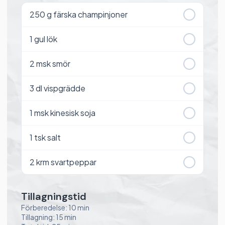
250
g färska champinjoner
1
gul lök
2
msk smör
3
dl vispgrädde
1
msk kinesisk soja
1
tsk salt
2
krm svartpeppar
Tillagningstid
Förberedelse: 10 min
Tillagning: 15 min