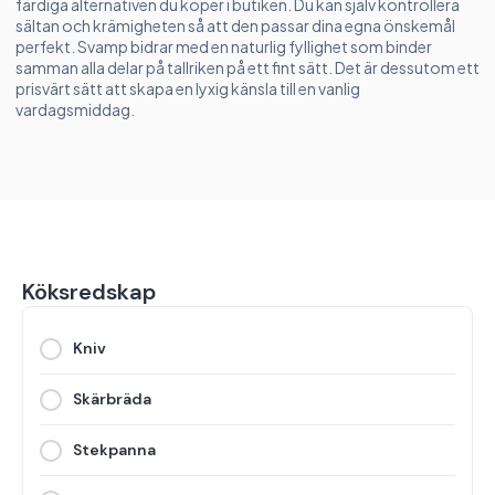
färdiga alternativen du köper i butiken. Du kan själv kontrollera
sältan och krämigheten så att den passar dina egna önskemål
perfekt. Svamp bidrar med en naturlig fyllighet som binder
samman alla delar på tallriken på ett fint sätt. Det är dessutom ett
prisvärt sätt att skapa en lyxig känsla till en vanlig
vardagsmiddag.
Köksredskap
Kniv
Skärbräda
Stekpanna