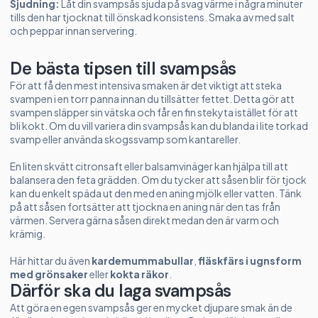
Sjudning:
Låt din svampsås sjuda på svag värme i några minuter
tills den har tjocknat till önskad konsistens. Smaka av med salt
och peppar innan servering.
De bästa tipsen till svampsås
För att få den mest intensiva smaken är det viktigt att steka
svampen i en torr panna innan du tillsätter fettet. Detta gör att
svampen släpper sin vätska och får en fin stekyta istället för att
bli kokt. Om du vill variera din svampsås kan du blanda i lite torkad
svamp eller använda skogssvamp som kantareller.
En liten skvätt citronsaft eller balsamvinäger kan hjälpa till att
balansera den feta grädden. Om du tycker att såsen blir för tjock
kan du enkelt späda ut den med en aning mjölk eller vatten. Tänk
på att såsen fortsätter att tjockna en aning när den tas från
värmen. Servera gärna såsen direkt medan den är varm och
krämig.
Här hittar du även
kardemummabullar
,
fläskfärs i ugnsform
med grönsaker
eller
kokta räkor
.
Därför ska du laga svampsås
Att göra en egen svampsås ger en mycket djupare smak än de