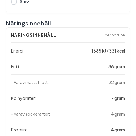
Slev
Näringsinnehåll
NÄRINGSINNEHÅLL
per portion
Energi:
1385 kJ / 331 kcal
Fett:
36 gram
- Varav mättat fett:
22 gram
Kolhydrater:
7 gram
- Varav sockerarter:
4 gram
Protein:
4 gram