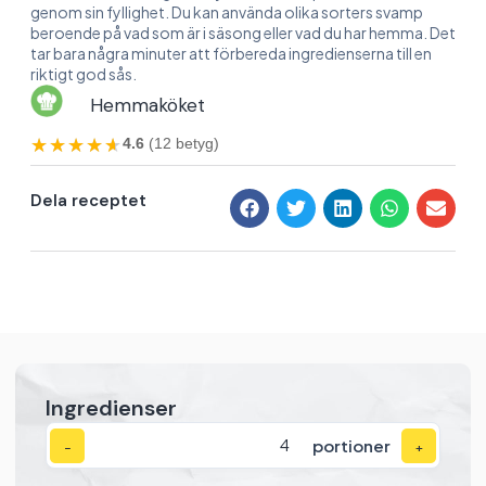
genom sin fyllighet. Du kan använda olika sorters svamp
beroende på vad som är i säsong eller vad du har hemma. Det
tar bara några minuter att förbereda ingredienserna till en
riktigt god sås.
Hemmaköket
★★★★★
★★★★★
4.6
(12 betyg)
Dela receptet
Ingredienser
portioner
−
+