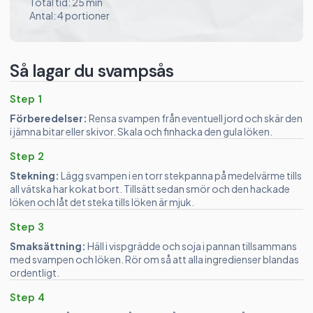
Total tid: 25 min
Antal: 4 portioner
Så lagar du svampsås
Step 1
Förberedelser:
Rensa svampen från eventuell jord och skär den
i jämna bitar eller skivor. Skala och finhacka den gula löken.
Step 2
Stekning:
Lägg svampen i en torr stekpanna på medelvärme tills
all vätska har kokat bort. Tillsätt sedan smör och den hackade
löken och låt det steka tills löken är mjuk.
Step 3
Smaksättning:
Häll i vispgrädde och soja i pannan tillsammans
med svampen och löken. Rör om så att alla ingredienser blandas
ordentligt.
Step 4