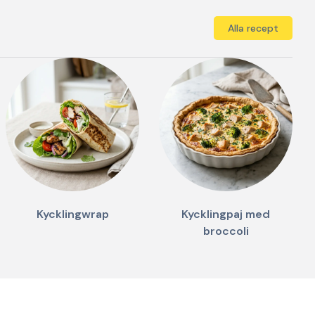
Alla recept
g
Kycklingwrap
Kycklingpaj med
broccoli