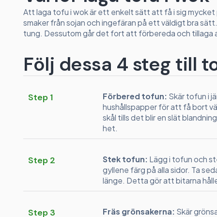
Att laga tofu i wok är ett enkelt sätt att få i sig myck
smaker från sojan och ingefäran på ett väldigt bra sätt
tung. Dessutom går det fort att förbereda och tillaga a
Följ dessa 4 steg till t
Förbered tofun:
Skär tofun i 
Step 1
hushållspapper för att få bort vä
skål tills det blir en slät blandnin
het.
Stek tofun:
Lägg i tofun och st
Step 2
gyllene färg på alla sidor. Ta sed
länge. Detta gör att bitarna håll
Fräs grönsakerna:
Skär grönsa
Step 3