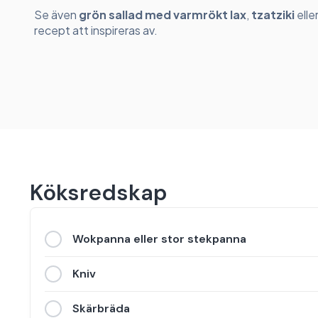
Se även
grön sallad med varmrökt lax
,
tzatziki
elle
recept att inspireras av.
Köksredskap
Wokpanna eller stor stekpanna
Kniv
Skärbräda