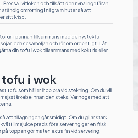
Pressa i vitlöken och tillsätt den rivna ingefäran
er ständig omrörning i några minuter så att
 sitt krisp.
 tofun i pannan tillsammans med de nystekta
 sojan och sesamoljan och rör om ordentligt. Låt
ärna din tofu i wok tillsammans med kokt ris eller
 tofu i wok
ast tofu som håller ihop bra vid stekning. Om du vill
ra majsstärkelse innan den steks. Var noga med att
kerna.
å att tillagningen går smidigt. Om du gillar stark
n skvätt limejuice precis före servering ger en frisk
 på toppen gör maten extra fin vid servering.