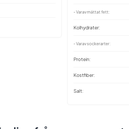
- Varav mättat fett:
Kolhydrater:
- Varav sockerarter:
Protein:
Kostfiber:
Salt: