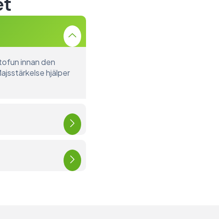
et
r tofun innan den
Majsstärkelse hjälper