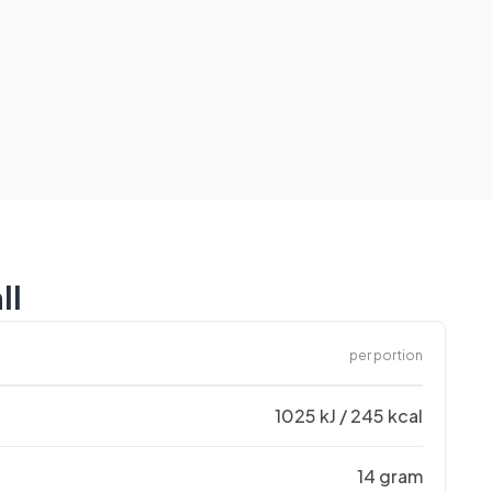
ll
per portion
1025 kJ / 245 kcal
14 gram