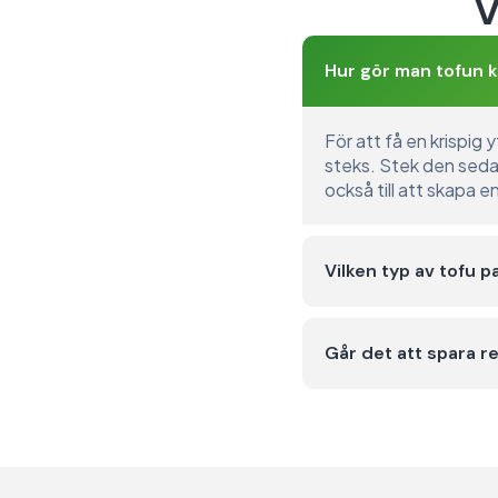
V
Hur gör man tofun kr
För att få en krispig 
steks. Stek den sedan 
också till att skapa e
Vilken typ av tofu pa
Går det att spara re