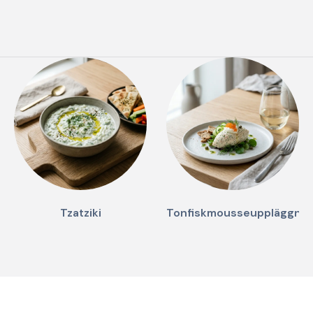
Tzatziki
Tonfiskmousseuppläggnin