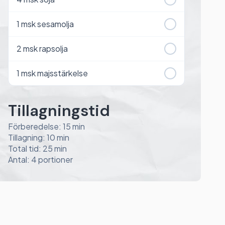
1
msk sesamolja
2
msk rapsolja
1
msk majsstärkelse
Tillagningstid
Förberedelse: 15 min
Tillagning: 10 min
Total tid: 25 min
Antal: 4 portioner