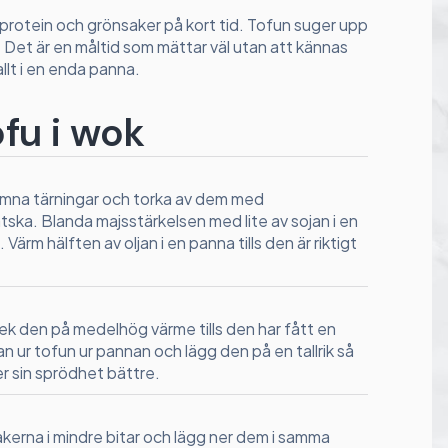
et protein och grönsaker på kort tid. Tofun suger upp
. Det är en måltid som mättar väl utan att kännas
llt i en enda panna.
ofu i wok
jämna tärningar och torka av dem med
tska. Blanda majsstärkelsen med lite av sojan i en
g. Värm hälften av oljan i en panna tills den är riktigt
ek den på medelhög värme tills den har fått en
an ur tofun ur pannan och lägg den på en tallrik så
er sin sprödhet bättre.
kerna i mindre bitar och lägg ner dem i samma