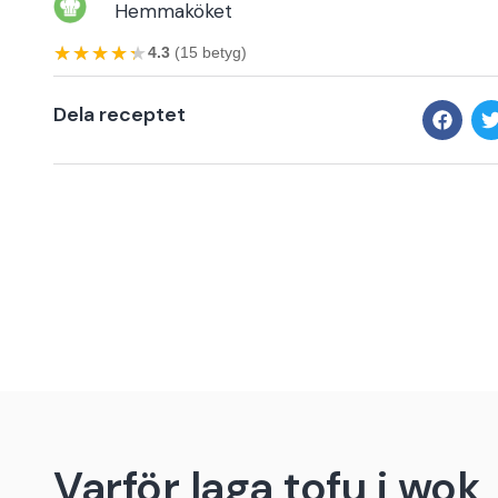
Hemmaköket
★★★★★
★★★★★
4.3
(15 betyg)
Dela receptet
Varför laga tofu i wok