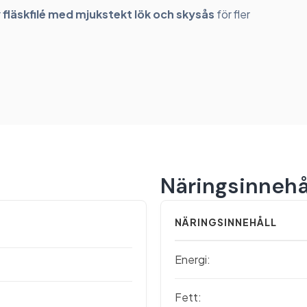
r
fläskfilé med mjukstekt lök och skysås
för fler
Näringsinnehå
NÄRINGSINNEHÅLL
Energi:
Fett: