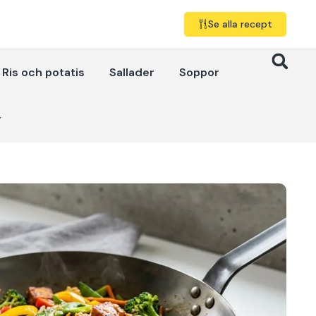
Se alla recept
Ris och potatis
Sallader
Soppor
r