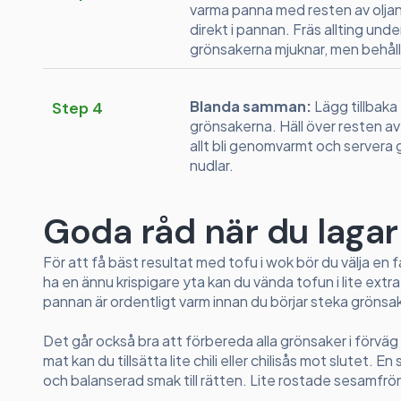
varma panna med resten av oljan. 
direkt i pannan. Fräs allting und
grönsakerna mjuknar, men behåller
Blanda samman:
Lägg tillbaka
Step 4
grönsakerna. Häll över resten av
allt bli genomvarmt och servera g
nudlar.
Goda råd när du lagar
För att få bäst resultat med tofu i wok bör du välja en f
ha en ännu krispigare yta kan du vända tofun i lite ext
pannan är ordentligt varm innan du börjar steka grönsa
Det går också bra att förbereda alla grönsaker i förväg s
mat kan du tillsätta lite chili eller chilisås mot slutet. E
och balanserad smak till rätten. Lite rostade sesamfrön