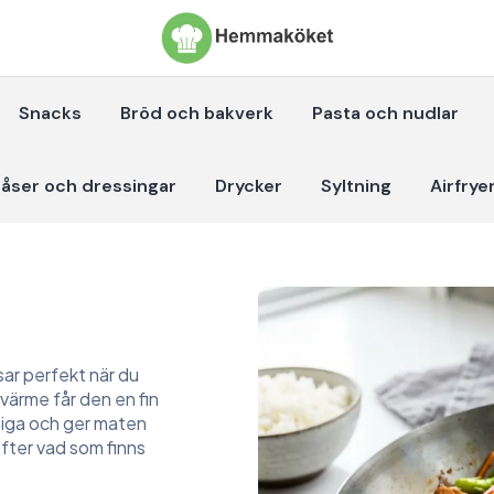
Snacks
Bröd och bakverk
Pasta och nudlar
åser och dressingar
Drycker
Syltning
Airfrye
sar perfekt när du
värme får den en fin
piga och ger maten
fter vad som finns