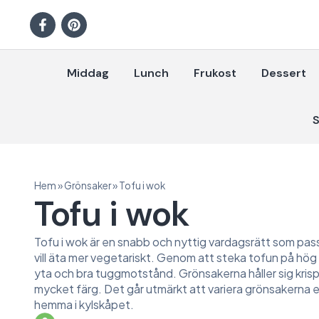
Middag
Lunch
Frukost
Dessert
S
Hem
»
Grönsaker
»
Tofu i wok
Tofu i wok
Tofu i wok är en snabb och nyttig vardagsrätt som pas
vill äta mer vegetariskt. Genom att steka tofun på hög 
yta och bra tuggmotstånd. Grönsakerna håller sig kris
mycket färg. Det går utmärkt att variera grönsakerna e
hemma i kylskåpet.