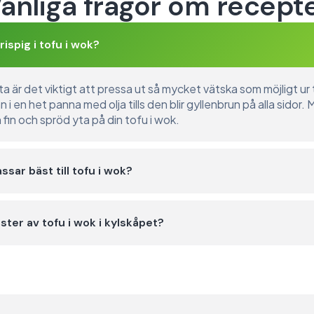
anliga frågor om recept
ispig i tofu i wok?
yta är det viktigt att pressa ut så mycket vätska som möjligt u
i en het panna med olja tills den blir gyllenbrun på alla sidor. 
n fin och spröd yta på din tofu i wok.
ssar bäst till tofu i wok?
ster av tofu i wok i kylskåpet?