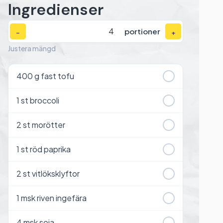
Ingredienser
portioner
−
+
Justera mängd
400
g fast tofu
1
st broccoli
2
st morötter
1
st röd paprika
2
st vitlöksklyftor
1
msk riven ingefära
4
msk soja