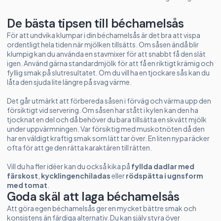
De bästa tipsen till béchamelsås
För att undvika klumpar i din béchamelsås är det bra att vispa
ordentligt hela tiden när mjölken tillsätts. Om såsen ändå blir
klumpig kan du använda en stavmixer för att snabbt få den slät
igen. Använd gärna standardmjölk för att få en riktigt krämig och
fyllig smak på slutresultatet. Om du vill ha en tjockare sås kan du
låta den sjuda lite längre på svag värme.
Det går utmärkt att förbereda såsen i förväg och värma upp den
försiktigt vid servering. Om såsen har stått i kylen kan den ha
tjocknat en del och då behöver du bara tillsätta en skvätt mjölk
under uppvärmningen. Var försiktig med muskotnöten då den
har en väldigt kraftig smak som lätt tar över. En liten nypa räcker
ofta för att ge den rätta karaktären till rätten.
Vill du ha fler idéer kan du också kika på
fyllda dadlar med
färskost
,
kycklingenchiladas
eller
rödspätta i ugnsform
med tomat
.
Goda skäl att laga béchamelsås
Att göra egen béchamelsås ger en mycket bättre smak och
konsistens än färdiga alternativ. Du kan själv styra över