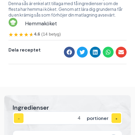
Denna sås är enkel att tillaga med få ingredienser som de
flesta har hemma i köket. Genom att lära dig grunderna får
du en krämig sås som förhöjer din matlagning avsevärt.
Hemmaköket
★★★★★
★★★★★
4.6
(14 betyg)
Dela receptet
Ingredienser
portioner
−
+