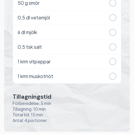
50
g smör
0,5
dl vetemjöl
6
dl mjölk
0,5
tsk salt
1
krm vitpeppar
1
krm muskotnöt
Tillagningstid
Förberedelse: 5 min
Tillagning: 10 min
Total tid: 15 min
Antal: 4 portioner