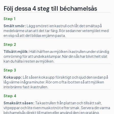
Följ dessa 4 steg till béchamelsås
Step 1
Smält smör:
Lägg smöret i en kastrull och låt det smälta på
medelvärme utan att det tar färg. Rör sedan ner vetemjölet med
en visp så att det bildas en jämn pasta.
Step 2
Tillsätt mjölk:
Häll i hälften av mjölken i kastrullen under ständig
omrörning för att undvika klumpar. När din sås har blivit helt slät
kan du hälla i resten av mjölken.
Step 3
Koka upp:
Låt såsen koka upp försiktigt och sjud den sedan på
låg värme i några minuter. Rör om ofta i botten så att mjölken
inte bränns fast i kastrullen.
Step 4
Smaksätt såsen:
Ta kastrullen från plattan och tillsätt salt,
vitpeppar och lite riven muskotnöt efter smak. Servera din varma
béchamelsås direkt till maten eller använd den i en gratäng.