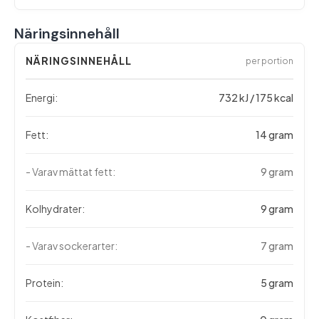
Näringsinnehåll
NÄRINGSINNEHÅLL
per portion
Energi:
732 kJ / 175 kcal
Fett:
14 gram
- Varav mättat fett:
9 gram
Kolhydrater:
9 gram
- Varav sockerarter:
7 gram
Protein:
5 gram