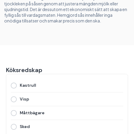
tjockleken på såsen genom att justera mängden mjölk eller
sjudningstid. Det är dessutom ett ekonomiskt sätt att skapa en
fyllig sås till vardagsmaten. Hemgjord sås innehåller inga
onödiga tillsatser och smakar precis som den ska.
Köksredskap
Kastrull
Visp
Måttbägare
Sked