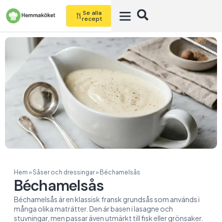
Se alla
recept
Hem
»
Såser och dressingar
»
Béchamelsås
Béchamelsås
Béchamelsås är en klassisk fransk grundsås som används i
många olika maträtter. Den är basen i lasagne och
stuvningar, men passar även utmärkt till fisk eller grönsaker.