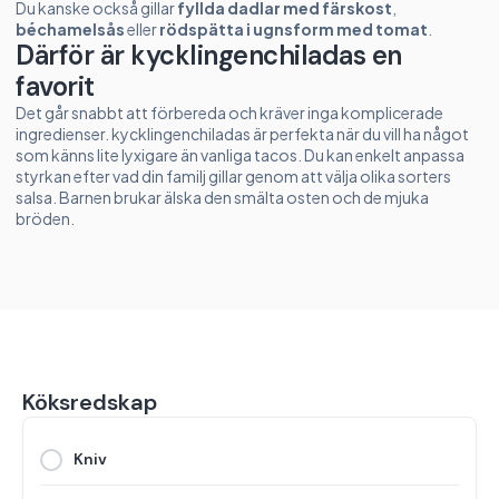
Du kanske också gillar
fyllda dadlar med färskost
,
béchamelsås
eller
rödspätta i ugnsform med tomat
.
Därför är kycklingenchiladas en
favorit
Det går snabbt att förbereda och kräver inga komplicerade
ingredienser. kycklingenchiladas är perfekta när du vill ha något
som känns lite lyxigare än vanliga tacos. Du kan enkelt anpassa
styrkan efter vad din familj gillar genom att välja olika sorters
salsa. Barnen brukar älska den smälta osten och de mjuka
bröden.
Köksredskap
Kniv