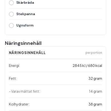
Skärbräda
Stekpanna
Ugnsform
Näringsinnehåll
NÄRINGSINNEHÅLL
per portion
Energi:
2845 kJ / 680 kcal
Fett:
32 gram
- Varav mättat fett:
14 gram
Kolhydrater:
38 gram