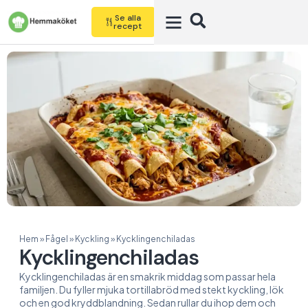
Se alla
recept
Hem
»
Fågel
»
Kyckling
»
Kycklingenchiladas
Kycklingenchiladas
Kycklingenchiladas är en smakrik middag som passar hela
familjen. Du fyller mjuka tortillabröd med stekt kyckling, lök
och en god kryddblandning. Sedan rullar du ihop dem och