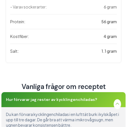
- Varav sockerarter:
6 gram
Protein:
56 gram
Kostfiber:
4 gram
Salt:
1.1 gram
Vanliga frågor om receptet
Hur förvarar jag rester av kycklingenchiladas?
Du kan förvara kycklingenchiladas i en lufttät burk i kylskåpet i
upp till tre dagar. De går bra att värma i mikrovågsugn, men
ugnen bevarar konsistensen bättre.