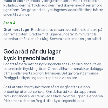
Rulla bröden:
Fördela fyllningen i mitten på varje tortillabröd.
Rulla ihop dem hårt och lägg dem med skarven nedåt i en smord
ugnsform. Det gör att dina kycklingenchiladas håller ihop bättre
under tillagningen.
Step 4
Gratinera i ugn:
Bred resten av salsan över rullarna och strö på
den rivna osten. Grädda mitt i ugnen i ungefär 15 minuter tills
osten har smält och fått färg. Servera direkt med en god sallad.
Goda råd när du lagar
kycklingenchiladas
För att få extra saftiga kycklingenchiladas kan du blanda lite av
osten direkt i kycklingröran. Om du vill ha mer smak kan du lägga
till majs eller svarta bönor i fyllningen. Det går bra att använda
färdiggrillad kyckling för att spara tid vid spisen.
Se till att inte överfylla bröden så att de går att rulla ihop
ordentligt utan att spricka. Om du har tid kan du toppa med
färsk koriander eller lite skivad salladslök efter ugnen. Det ger en
frisk smak och en fin färg till dina kycklingenchiladas.