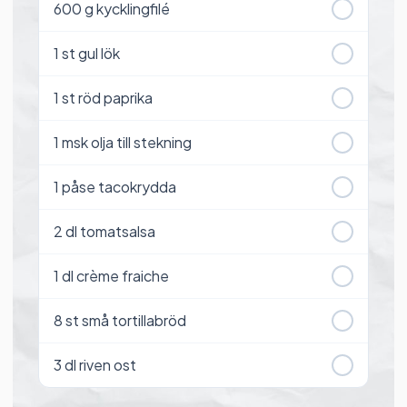
600
g kycklingfilé
1
st gul lök
1
st röd paprika
1
msk olja till stekning
1
påse tacokrydda
2
dl tomatsalsa
1
dl crème fraiche
8
st små tortillabröd
3
dl riven ost