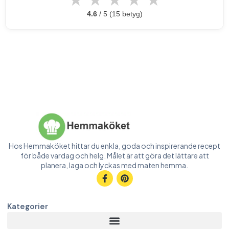
★
★
★
★
★
4.6
/ 5 (15 betyg)
Hos Hemmaköket hittar du enkla, goda och inspirerande recept
för både vardag och helg. Målet är att göra det lättare att
planera, laga och lyckas med maten hemma.
Kategorier