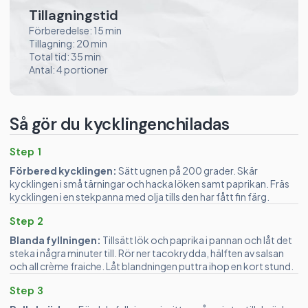
Tillagningstid
Förberedelse: 15 min
Tillagning: 20 min
Total tid: 35 min
Antal: 4 portioner
Så gör du kycklingenchiladas
Step 1
Förbered kycklingen:
Sätt ugnen på 200 grader. Skär
kycklingen i små tärningar och hacka löken samt paprikan. Fräs
kycklingen i en stekpanna med olja tills den har fått fin färg.
Step 2
Blanda fyllningen:
Tillsätt lök och paprika i pannan och låt det
steka i några minuter till. Rör ner tacokrydda, hälften av salsan
och all crème fraiche. Låt blandningen puttra ihop en kort stund.
Step 3