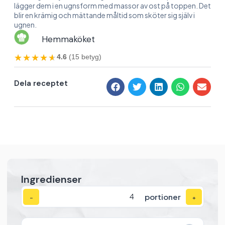
lägger dem i en ugnsform med massor av ost på toppen. Det
blir en krämig och mättande måltid som sköter sig själv i
ugnen.
Hemmaköket
★★★★★
★★★★★
4.6
(15 betyg)
Dela receptet
Ingredienser
portioner
−
+