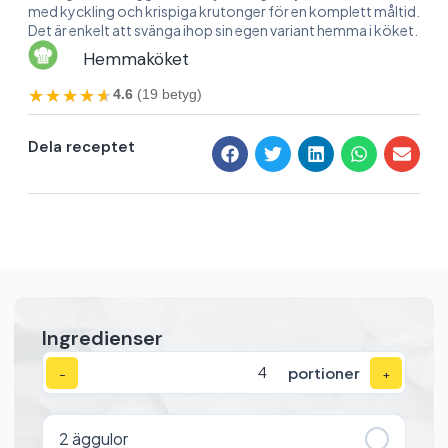
med kyckling och krispiga krutonger för en komplett måltid.
Det är enkelt att svänga ihop sin egen variant hemma i köket.
Hemmaköket
★★★★★
★★★★★
4.6
(19 betyg)
Dela receptet
Ingredienser
portioner
−
+
2
äggulor