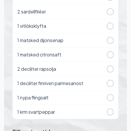
2
sardellfiléer
1
vitlöksklyfta
1
matsked dijonsenap
1
matsked citronsaft
2
deciliter rapsolja
1
deciliter finriven parmesanost
1
nypa flingsalt
1
krm svartpeppar