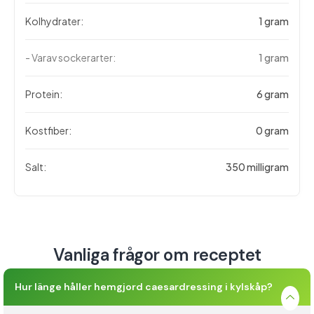
Kolhydrater:
1 gram
- Varav sockerarter:
1 gram
Protein:
6 gram
Kostfiber:
0 gram
Salt:
350 milligram
Vanliga frågor om receptet
Hur länge håller hemgjord caesardressing i kylskåp?