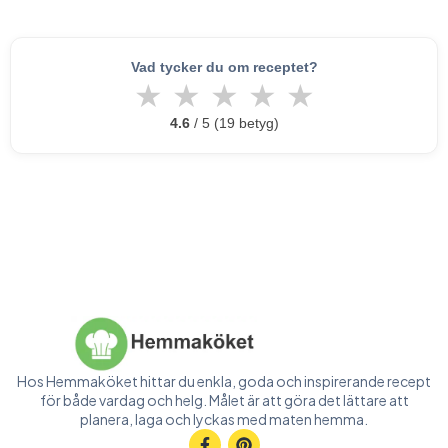
Vad tycker du om receptet?
★
★
★
★
★
4.6
/ 5 (19 betyg)
Hos Hemmaköket hittar du enkla, goda och inspirerande recept
för både vardag och helg. Målet är att göra det lättare att
planera, laga och lyckas med maten hemma.