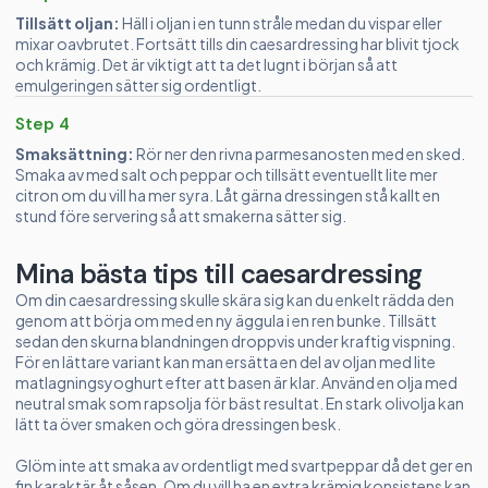
Tillsätt oljan:
Häll i oljan i en tunn stråle medan du vispar eller
mixar oavbrutet. Fortsätt tills din caesardressing har blivit tjock
och krämig. Det är viktigt att ta det lugnt i början så att
emulgeringen sätter sig ordentligt.
Step 4
Smaksättning:
Rör ner den rivna parmesanosten med en sked.
Smaka av med salt och peppar och tillsätt eventuellt lite mer
citron om du vill ha mer syra. Låt gärna dressingen stå kallt en
stund före servering så att smakerna sätter sig.
Mina bästa tips till caesardressing
Om din caesardressing skulle skära sig kan du enkelt rädda den
genom att börja om med en ny äggula i en ren bunke. Tillsätt
sedan den skurna blandningen droppvis under kraftig vispning.
För en lättare variant kan man ersätta en del av oljan med lite
matlagningsyoghurt efter att basen är klar. Använd en olja med
neutral smak som rapsolja för bäst resultat. En stark olivolja kan
lätt ta över smaken och göra dressingen besk.
Glöm inte att smaka av ordentligt med svartpeppar då det ger en
fin karaktär åt såsen. Om du vill ha en extra krämig konsistens kan