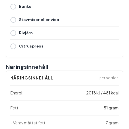
Bunke
Stavmixer eller visp
Rivjärn
Citruspress
Näringsinnehåll
NÄRINGSINNEHÅLL
per portion
Energi:
2013 kJ / 481 kcal
Fett:
51 gram
- Varav mättat fett:
7 gram