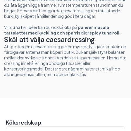
du låta äggen ligga framme i rumstemperatur en stund innan du
börjar. Förvara din hemgjorda caesardressing i en tätslutande
burk i kylskåpet så håller den sig god i flera dagar.
Vill du ha fler idéer kan du också kika på
paneer masala
,
tarteletter med kyckling och sparris
eller
spicy tuna roll
.
Skäl att välja caesardressing
Att göra egen caesardressing ger en mycket fylligare smak än de
färdiga varianterna man köper i butik. Du kan själv styra balansen
mellan den syrliga citronen och den salta parmesanen. Hemgjord
dressing innehåller inga onödiga tillsatser eller
konserveringsmedel. Det tar bara några minuter att mixa ihop
alla ingredienser till en jämn och smakrik sås.
Köksredskap