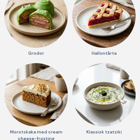
Grodor
Hallontårta
Morotskaka med cream
Klassisk tzatziki
cheese-frosting