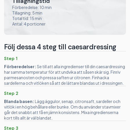
Tillagningstid
Förberedelse: 10 min
Tillagning: 5 min
Total tid: 15 min
Antal: 4 portioner
Följ dessa 4 steg till caesardressing
Step 1
Förberedelser:
Se till att alla ingredienser till din caesardressing
har samma temperatur för att undvika att såsen skär sig. Finriv
parmesanosten och pressa saften ur citronen. Finhacka
sardellerna och vitlöken så att de lättare blandas ut i dressingen.
Step 2
Blanda basen:
Lägg äggulor, senap, citronsaft, sardeller och
vitlök i en hög behållare eller bunke. Om du använder stavmixer
går det snabbt att få en jämn konsistens. Mixa ingredienserna
kort tills allt är väl blandat.
Step 3