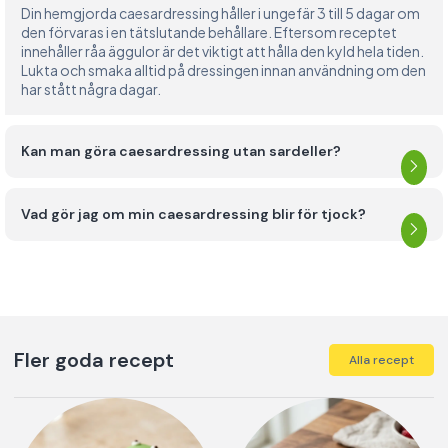
Din hemgjorda caesardressing håller i ungefär 3 till 5 dagar om
den förvaras i en tätslutande behållare. Eftersom receptet
innehåller råa äggulor är det viktigt att hålla den kyld hela tiden.
Lukta och smaka alltid på dressingen innan användning om den
har stått några dagar.
Kan man göra caesardressing utan sardeller?
Vad gör jag om min caesardressing blir för tjock?
Fler goda recept
Alla recept