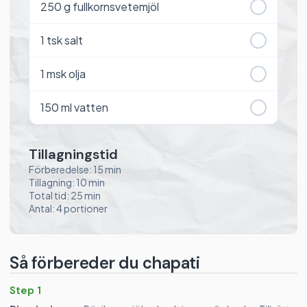
250
g fullkornsvetemjöl
1
tsk salt
1
msk olja
150
ml vatten
Tillagningstid
Förberedelse: 15 min
Tillagning: 10 min
Total tid: 25 min
Antal: 4 portioner
Så förbereder du chapati
Step 1