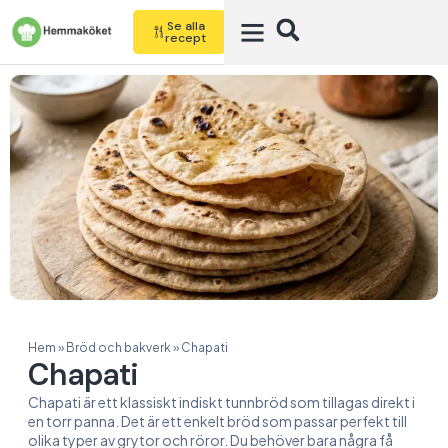
Se alla
recept
Hem
»
Bröd och bakverk
»
Chapati
Chapati
Chapati är ett klassiskt indiskt tunnbröd som tillagas direkt i
en torr panna. Det är ett enkelt bröd som passar perfekt till
olika typer av grytor och röror. Du behöver bara några få