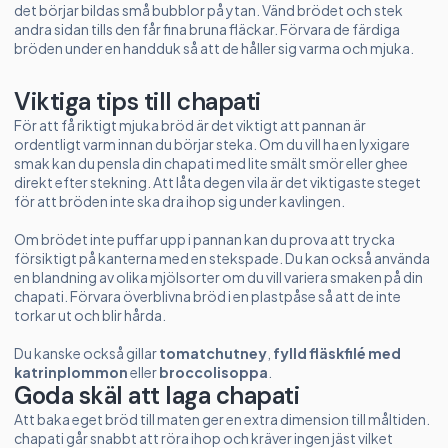
det börjar bildas små bubblor på ytan. Vänd brödet och stek
andra sidan tills den får fina bruna fläckar. Förvara de färdiga
bröden under en handduk så att de håller sig varma och mjuka.
Viktiga tips till chapati
För att få riktigt mjuka bröd är det viktigt att pannan är
ordentligt varm innan du börjar steka. Om du vill ha en lyxigare
smak kan du pensla din chapati med lite smält smör eller ghee
direkt efter stekning. Att låta degen vila är det viktigaste steget
för att bröden inte ska dra ihop sig under kavlingen.
Om brödet inte puffar upp i pannan kan du prova att trycka
försiktigt på kanterna med en stekspade. Du kan också använda
en blandning av olika mjölsorter om du vill variera smaken på din
chapati. Förvara överblivna bröd i en plastpåse så att de inte
torkar ut och blir hårda.
Du kanske också gillar
tomatchutney
,
fylld fläskfilé med
katrinplommon
eller
broccolisoppa
.
Goda skäl att laga chapati
Att baka eget bröd till maten ger en extra dimension till måltiden.
chapati går snabbt att röra ihop och kräver ingen jäst vilket