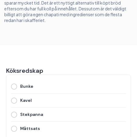
sparar mycket tid. Det är ett nyttigt alternativ till köpt bröd
eftersom du har full koll på innehållet. Dessutom är det väldigt
billigt att göra egen chapati med ingredienser som de flesta
redan har i skafferiet.
Köksredskap
Bunke
Kavel
Stekpanna
Måttsats