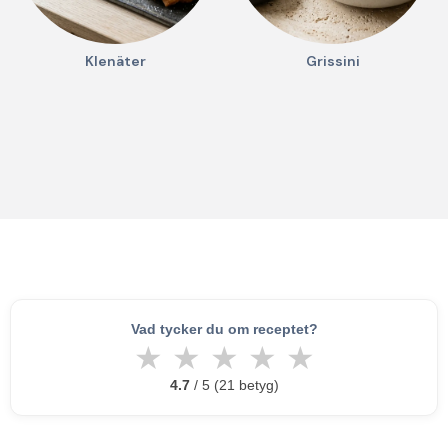
Klenäter
Grissini
Vad tycker du om receptet?
★
★
★
★
★
4.7
/ 5 (21 betyg)