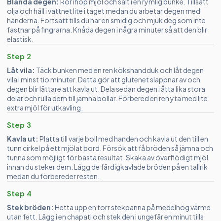
Blanda degen:
Rör ihop mjöl och salt i en rymlig bunke. Tillsätt
olja och häll i vattnet lite i taget medan du arbetar degen med
händerna. Fortsätt tills du har en smidig och mjuk deg som inte
fastnar på fingrarna. Knåda degen i några minuter så att den blir
elastisk.
Step 2
Låt vila:
Täck bunken med en ren kökshandduk och låt degen
vila i minst tio minuter. Detta gör att glutenet slappnar av och
degen blir lättare att kavla ut. Dela sedan degen i åtta lika stora
delar och rulla dem till jämna bollar. Förbered en ren yta med lite
extra mjöl för utkavling.
Step 3
Kavla ut:
Platta till varje boll med handen och kavla ut den till en
tunn cirkel på ett mjölat bord. Försök att få bröden så jämna och
tunna som möjligt för bästa resultat. Skaka av överflödigt mjöl
innan du steker dem. Lägg de färdigkavlade bröden på en tallrik
medan du förbereder resten.
Step 4
Stek bröden:
Hetta upp en torr stekpanna på medelhög värme
utan fett. Lägg i en chapati och stek den i ungefär en minut tills