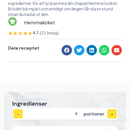
ingredienser för att lyckas med din chapati hemma i köket.
Brödet blir mjukt och smidigt om degen får vila en stund
innan du kavlar ut den.
Hemmaköket
★★★★★
★★★★★
4.7
(21 betyg)
Dela receptet
Ingredienser
portioner
−
+