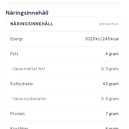
Näringsinnehåll
NÄRINGSINNEHÅLL
per portion
Energi:
1025 kJ / 245 kcal
Fett:
4 gram
- Varav mättat fett:
0.5 gram
Kolhydrater:
45 gram
- Varav sockerarter:
0.5 gram
Protein:
7 gram
Kostfiber:
6 gram