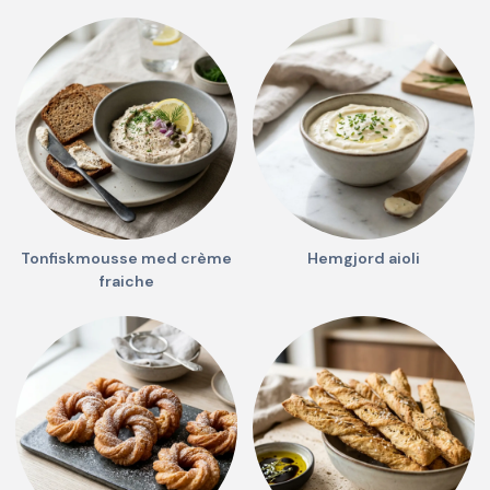
Tonfiskmousse med crème
Hemgjord aioli
fraiche