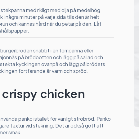
stekpanna med rikligt med olja på medelhög
i några minuter på varje sida tills den är helt
brun och kännas hård när du petar på den. Låt
ushållspapper.
urgerbröden snabbt i en torr panna eller
ajonnäs på brödbotten och lägg på sallad och
ystekta kycklingen ovanpå och lägg på brödets
klingen fortfarande är varm och spröd.
 crispy chicken
använda panko istället för vanligt ströbröd. Panko
gare textur vid stekning. Det är också gott att
r mer smak.