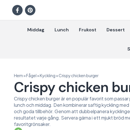
Middag
Lunch
Frukost
Dessert
S
Hem
»
Fågel
»
Kyckling
»
Crispy chicken burger
Crispy chicken bu
Crispy chicken burger är en populär favorit som passar 
lunch och middag. Den kombinerar saftig kyckling med en
och goda tillbehör. Genom att dubbelpanera kycklinge
resultatet varje gång. Servera gärna i ett mjukt bröd m
favoritgrönsaker.