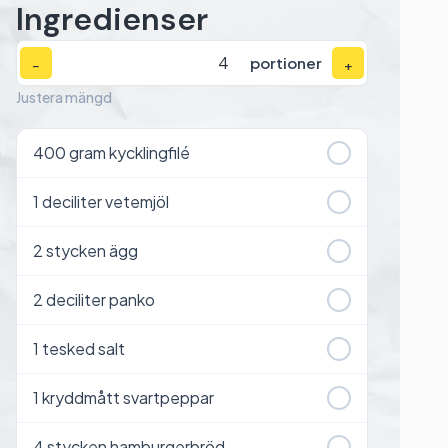
Ingredienser
portioner
−
+
Justera mängd
400
gram kycklingfilé
1
deciliter vetemjöl
2
stycken ägg
2
deciliter panko
1
tesked salt
1
kryddmått svartpeppar
4
stycken hamburgerbröd