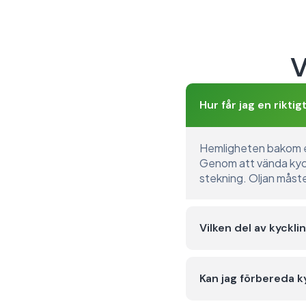
V
Hur får jag en rikti
Hemligheten bakom en
Genom att vända kyckl
stekning. Oljan måste
Vilken del av kyckli
Kan jag förbereda k