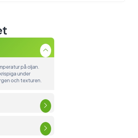
et
peratur på oljan.
krispiga under
ärgen och texturen.