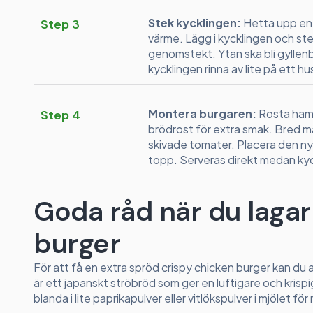
Stek kycklingen:
Hetta upp en 
Step 3
värme. Lägg i kycklingen och stek 
genomstekt. Ytan ska bli gyllen
kycklingen rinna av lite på ett h
Montera burgaren:
Rosta hamb
Step 4
brödrost för extra smak. Bred m
skivade tomater. Placera den n
topp. Serveras direkt medan kyc
Goda råd när du lagar
burger
För att få en extra spröd crispy chicken burger kan du 
är ett japanskt ströbröd som ger en luftigare och krispi
blanda i lite paprikapulver eller vitlökspulver i mjölet fö