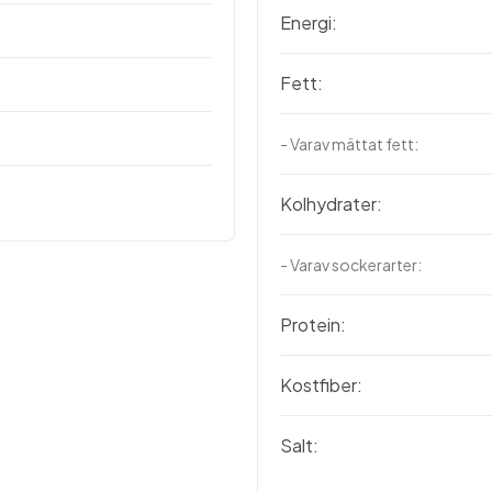
Energi:
Fett:
- Varav mättat fett:
Kolhydrater:
- Varav sockerarter:
Protein:
Kostfiber:
Salt: