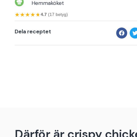
Hemmaköket
★★★★★
★★★★★
4.7
(17 betyg)
Dela receptet
Därför är crispy chick