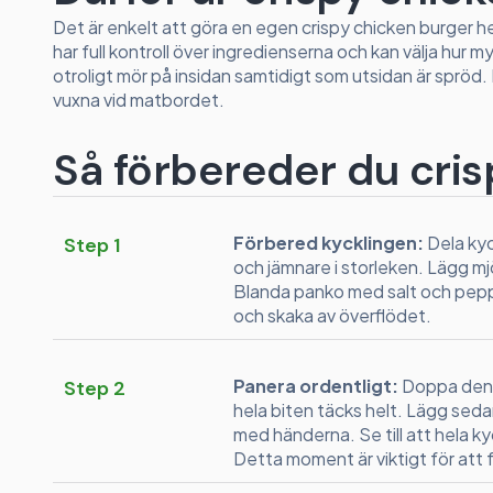
Det är enkelt att göra en egen crispy chicken burger
har full kontroll över ingredienserna och kan välja hur 
otroligt mör på insidan samtidigt som utsidan är spröd
vuxna vid matbordet.
Så förbereder du cri
Förbered kycklingen:
Dela kyc
Step 1
och jämnare i storleken. Lägg mjöl
Blanda panko med salt och peppar 
och skaka av överflödet.
Panera ordentligt:
Doppa den m
Step 2
hela biten täcks helt. Lägg sedan 
med händerna. Se till att hela ky
Detta moment är viktigt för att 