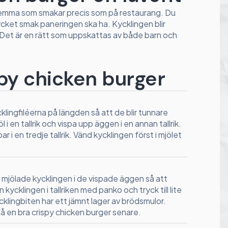
 hemma som smakar precis som på restaurang. Du
mycket smak paneringen ska ha. Kycklingen blir
. Det är en rätt som uppskattas av både barn och
spy chicken burger
klingfiléerna på längden så att de blir tunnare
 i en tallrik och vispa upp äggen i en annan tallrik.
i en tredje tallrik. Vänd kycklingen först i mjölet
jölade kycklingen i de vispade äggen så att
kycklingen i tallriken med panko och tryck till lite
cklingbiten har ett jämnt lager av brödsmulor.
få en bra crispy chicken burger senare.