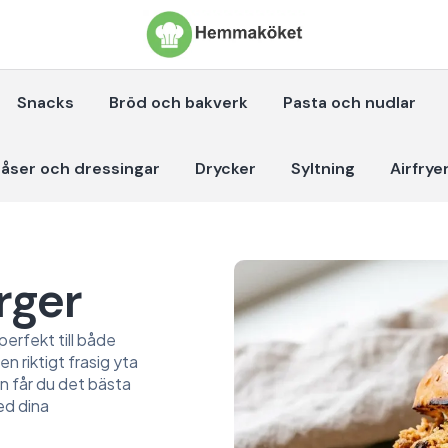
Snacks
Bröd och bakverk
Pasta och nudlar
åser och dressingar
Drycker
Syltning
Airfrye
rger
perfekt till både
 riktigt frasig yta
n får du det bästa
ed dina