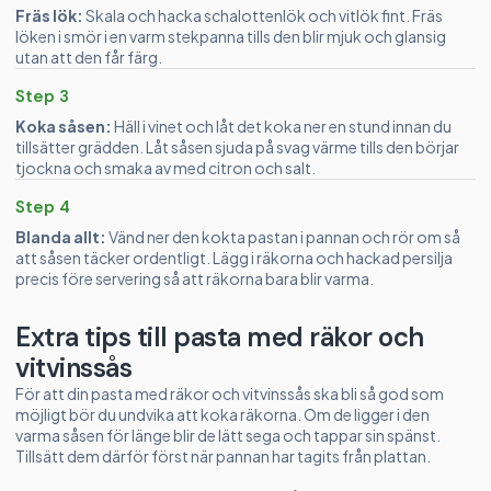
Fräs lök:
Skala och hacka schalottenlök och vitlök fint. Fräs
löken i smör i en varm stekpanna tills den blir mjuk och glansig
utan att den får färg.
Step 3
Koka såsen:
Häll i vinet och låt det koka ner en stund innan du
tillsätter grädden. Låt såsen sjuda på svag värme tills den börjar
tjockna och smaka av med citron och salt.
Step 4
Blanda allt:
Vänd ner den kokta pastan i pannan och rör om så
att såsen täcker ordentligt. Lägg i räkorna och hackad persilja
precis före servering så att räkorna bara blir varma.
Extra tips till pasta med räkor och
vitvinssås
För att din pasta med räkor och vitvinssås ska bli så god som
möjligt bör du undvika att koka räkorna. Om de ligger i den
varma såsen för länge blir de lätt sega och tappar sin spänst.
Tillsätt dem därför först när pannan har tagits från plattan.