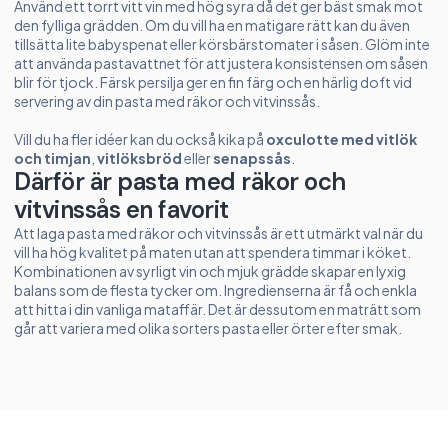
Använd ett torrt vitt vin med hög syra då det ger bäst smak mot
den fylliga grädden. Om du vill ha en matigare rätt kan du även
tillsätta lite babyspenat eller körsbärstomater i såsen. Glöm inte
att använda pastavattnet för att justera konsistensen om såsen
blir för tjock. Färsk persilja ger en fin färg och en härlig doft vid
servering av din pasta med räkor och vitvinssås.
Vill du ha fler idéer kan du också kika på
oxculotte med vitlök
och timjan
,
vitlöksbröd
eller
senapssås
.
Därför är pasta med räkor och
vitvinssås en favorit
Att laga pasta med räkor och vitvinssås är ett utmärkt val när du
vill ha hög kvalitet på maten utan att spendera timmar i köket.
Kombinationen av syrligt vin och mjuk grädde skapar en lyxig
balans som de flesta tycker om. Ingredienserna är få och enkla
att hitta i din vanliga mataffär. Det är dessutom en maträtt som
går att variera med olika sorters pasta eller örter efter smak.