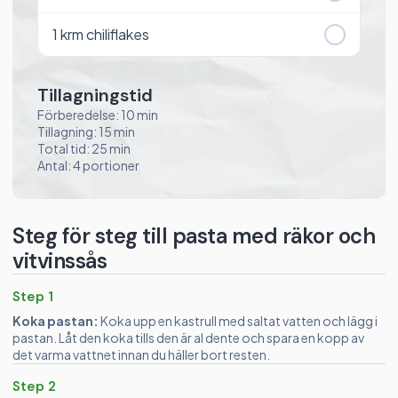
1
krm chiliflakes
Tillagningstid
Förberedelse: 10 min
Tillagning: 15 min
Total tid: 25 min
Antal: 4 portioner
Steg för steg till pasta med räkor och
vitvinssås
Step 1
Koka pastan:
Koka upp en kastrull med saltat vatten och lägg i
pastan. Låt den koka tills den är al dente och spara en kopp av
det varma vattnet innan du häller bort resten.
Step 2