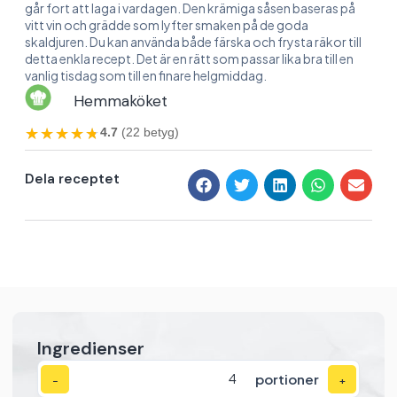
går fort att laga i vardagen. Den krämiga såsen baseras på
vitt vin och grädde som lyfter smaken på de goda
skaldjuren. Du kan använda både färska och frysta räkor till
detta enkla recept. Det är en rätt som passar lika bra till en
vanlig tisdag som till en finare helgmiddag.
Hemmaköket
★★★★★
★★★★★
4.7
(22 betyg)
Dela receptet
Ingredienser
portioner
−
+