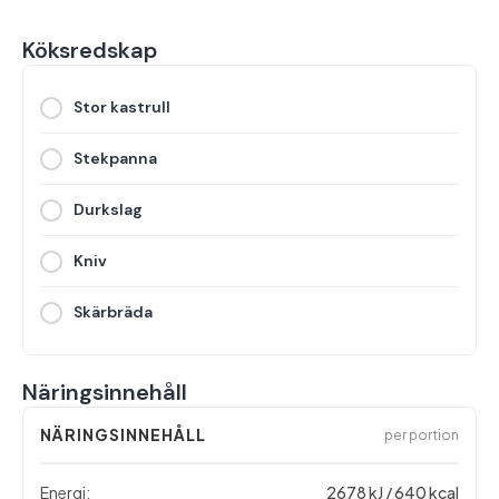
Köksredskap
Stor kastrull
Stekpanna
Durkslag
Kniv
Skärbräda
Näringsinnehåll
NÄRINGSINNEHÅLL
per portion
Energi:
2678 kJ / 640 kcal