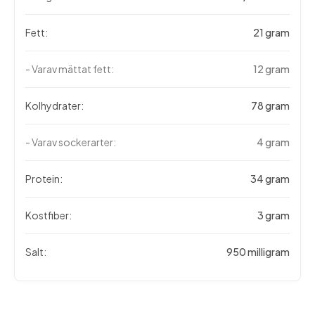
Fett:
21 gram
- Varav mättat fett:
12 gram
Kolhydrater:
78 gram
- Varav sockerarter:
4 gram
Protein:
34 gram
Kostfiber:
3 gram
Salt:
950 milligram