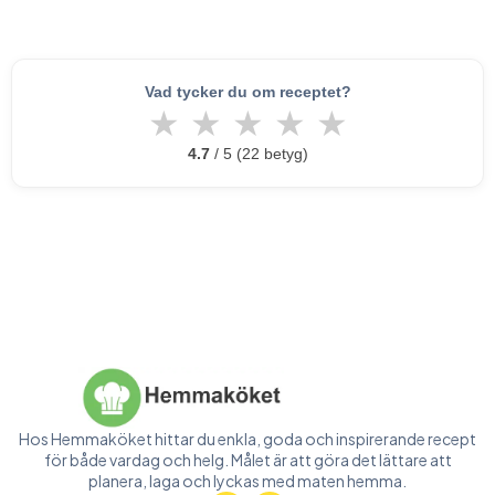
Vad tycker du om receptet?
★
★
★
★
★
4.7
/ 5 (22 betyg)
Hos Hemmaköket hittar du enkla, goda och inspirerande recept
för både vardag och helg. Målet är att göra det lättare att
planera, laga och lyckas med maten hemma.