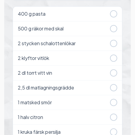
400
g pasta
500
g räkor med skal
2
stycken schalottenlökar
2
klyftor vitlök
2
dl torrt vitt vin
2,5
dl matlagningsgrädde
1
matsked smör
1
halv citron
1
kruka färsk persilja