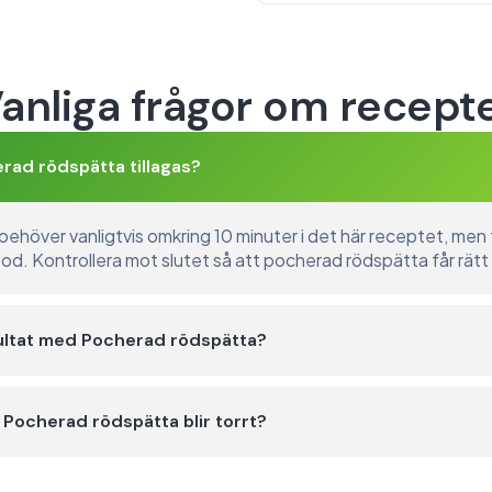
anliga frågor om recept
rad rödspätta tillagas?
höver vanligtvis omkring 10 minuter i det här receptet, men ti
d. Kontrollera mot slutet så att pocherad rödspätta får rätt
sultat med Pocherad rödspätta?
t Pocherad rödspätta blir torrt?