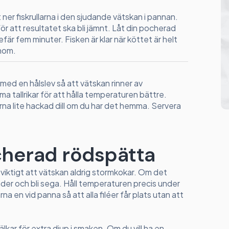
 ner fiskrullarna i den sjudande vätskan i pannan.
ör att resultatet ska bli jämnt. Låt din pocherad
fär fem minuter. Fisken är klar när köttet är helt
enom.
 med en hålslev så att vätskan rinner av
a tallrikar för att hålla temperaturen bättre.
na lite hackad dill om du har det hemma. Servera
ocherad rödspätta
viktigt att vätskan aldrig stormkokar. Om det
sönder och bli sega. Håll temperaturen precis under
na en vid panna så att alla filéer får plats utan att
älkar för extra djup i smaken. Om du vill ha en