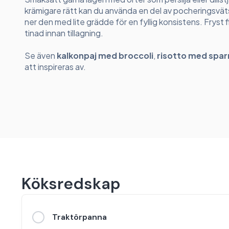
krämigare rätt kan du använda en del av pocheringsväts
ner den med lite grädde för en fyllig konsistens. Fryst f
tinad innan tillagning.
Se även
kalkonpaj med broccoli
,
risotto med spar
att inspireras av.
Köksredskap
Traktörpanna