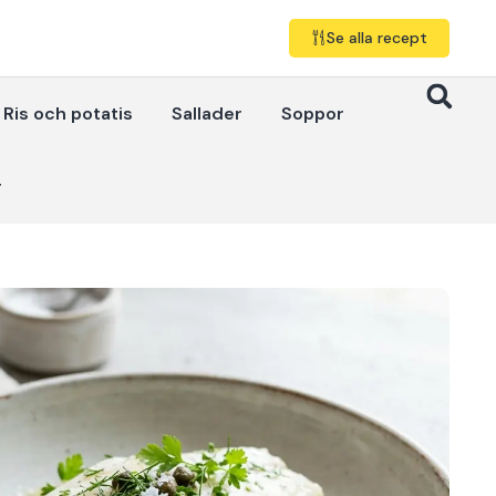
Se alla recept
Ris och potatis
Sallader
Soppor
r