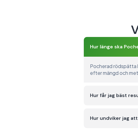
V
Hur länge ska Poche
Pocherad rödspätta be
efter mängd och meto
Hur får jag bäst re
Hur undviker jag at