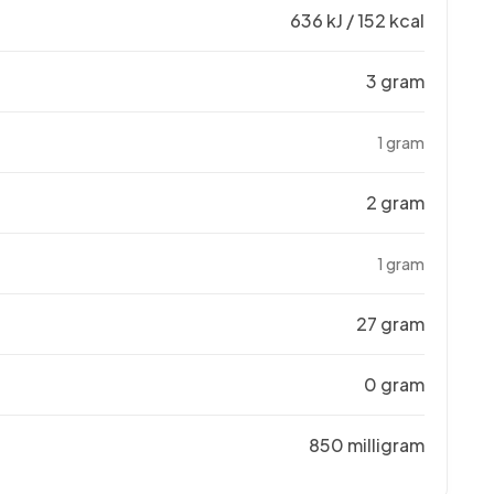
636 kJ / 152 kcal
3 gram
1 gram
2 gram
1 gram
27 gram
0 gram
850 milligram