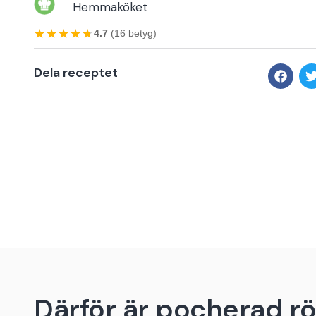
Hemmaköket
★★★★★
★★★★★
4.7
(16 betyg)
Dela receptet
Därför är pocherad rö