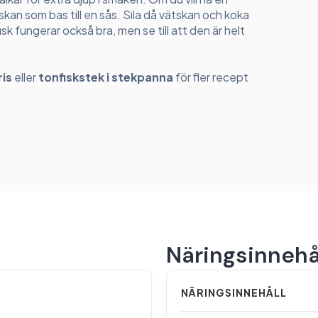
kan som bas till en sås. Sila då vätskan och koka
isk fungerar också bra, men se till att den är helt
ris
eller
tonfiskstek i stekpanna
för fler recept
Näringsinnehå
NÄRINGSINNEHÅLL