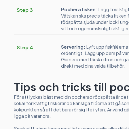
Pochera fisken:
Lägg försiktigt
Step 3
Vätskan ska precis täcka fisken f
rödspätta sjuda under lock i unge
vitt och ogenomskinligt rakt ig
Servering:
Lyft upp fiskfiléerna
Step 4
ordentligt. Lägg upp dem på varm
Garnera med färsk citron och gär
direkt med dina valda tillbehör.
Tips och tricks till p
För att lyckas bäst med din pocherad rödspätta är det 
kokar för kraftigt riskerar de känsliga filéerna att gå 
kokpunkten så att det bara rör sig lite i ytan. Använd gär
ligga på varandra.
Smaksätt gärna lagen med örter som persilja eller dillstj