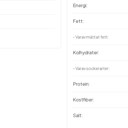
Energi:
Fett:
- Varav mättat fett:
Kolhydrater:
- Varav sockerarter:
Protein:
Kostfiber:
Salt: