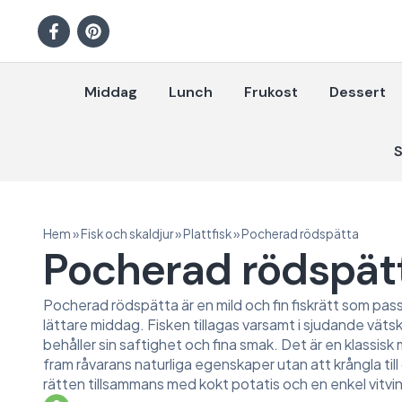
Middag
Lunch
Frukost
Dessert
S
Hem
»
Fisk och skaldjur
»
Plattfisk
»
Pocherad rödspätta
Pocherad rödspät
Pocherad rödspätta är en mild och fin fiskrätt som passa
lättare middag. Fisken tillagas varsamt i sjudande vätsk
behåller sin saftighet och fina smak. Det är en klassis
fram råvarans naturliga egenskaper utan att krångla til
rätten tillsammans med kokt potatis och en enkel vitvi