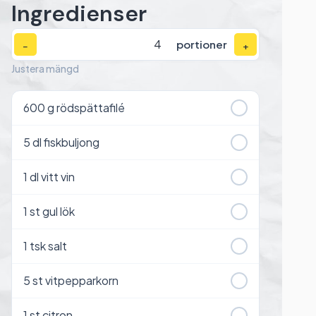
Ingredienser
portioner
−
+
Justera mängd
600
g rödspättafilé
5
dl fiskbuljong
1
dl vitt vin
1
st gul lök
1
tsk salt
5
st vitpepparkorn
1
st citron