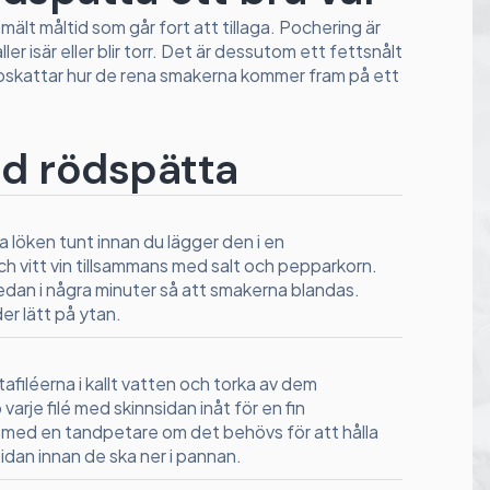
mält måltid som går fort att tillaga. Pochering är
ler isär eller blir torr. Det är dessutom ett fettsnålt
uppskattar hur de rena smakerna kommer fram på ett
ad rödspätta
a löken tunt innan du lägger den i en
och vitt vin tillsammans med salt och pepparkorn.
edan i några minuter så att smakerna blandas.
er lätt på ytan.
afiléerna i kallt vatten och torka av dem
varje filé med skinnsidan inåt för en fin
 med en tandpetare om det behövs för att hålla
sidan innan de ska ner i pannan.