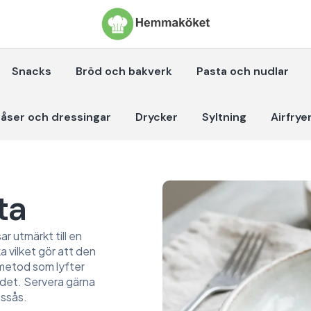
Snacks
Bröd och bakverk
Pasta och nudlar
åser och dressingar
Drycker
Syltning
Airfrye
ta
r utmärkt till en
a vilket gör att den
k metod som lyfter
l det. Servera gärna
nssås.