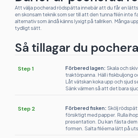
Att välja pocherad rödspätta innebär att du får en lätts
en skonsam teknik som ser till att den tunna filén inte fal
alternativ som ändå känns lyxigt på tallriken. Många 
tydligt sätt.
Så tillagar du pocher
Förbered lagen:
Skala och skiv
Step 1
traktörpanna. Häll i fiskbuljong 
Låt vätskan koka upp och sjud s
Sänk värmen så att det bara sjud
Förbered fisken:
Skölj rödspätt
Step 2
försiktigt med papper. Rulla ihop 
presentation. Du kan fästa dem
formen. Salta filéerna lätt på ut