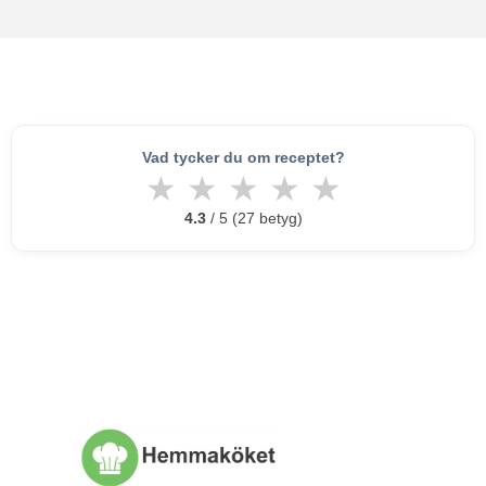
Vad tycker du om receptet?
★
★
★
★
★
4.3
/ 5 (27 betyg)