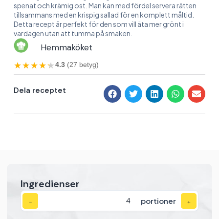
spenat och krämig ost. Man kan med fördel servera rätten
tillsammans med en krispig sallad för en komplett måltid.
Detta recept är perfekt för den som vill äta mer grönt i
vardagen utan att tumma på smaken.
Hemmaköket
★★★★★
★★★★★
4.3
(27 betyg)
Dela receptet
Ingredienser
portioner
−
+