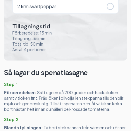
2
krm svartpeppar
Tillagningstid
Förberedelse: 15 min
Tillagning: 35 min
Total tid: 50 min
Antal: 4 portioner
Så lagar du spenatlasagne
Step 1
Förberedelser:
Sätt ugnen på 200 grader och hacka löken
samt vitlöken fint. Fräs löken i olivolja i en stekpanna tills den blir
mjuk och genomskinlig. Tillsätt spenaten och låt vätskan koka
bort nästan helt innan du häller i de krossade tomaterna.
Step 2
Blanda fyllningen:
Ta bort stekpannan från värmen och rör ner