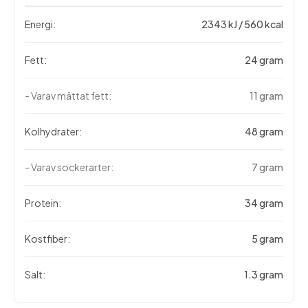
Energi:
2343 kJ / 560 kcal
Fett:
24 gram
- Varav mättat fett:
11 gram
Kolhydrater:
48 gram
- Varav sockerarter:
7 gram
Protein:
34 gram
Kostfiber:
5 gram
Salt:
1.3 gram