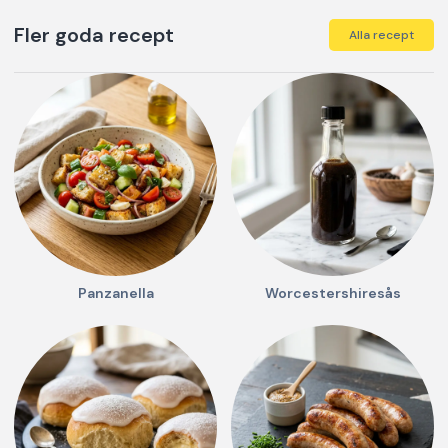
Fler goda recept
Alla recept
Panzanella
Worcestershiresås