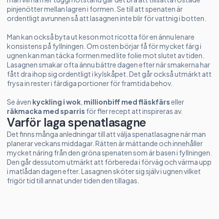
pinjenötter mellan lagren i formen. Se till att spenaten är
ordentligt avrunnen så att lasagnen inte blir för vattnig i botten.
Man kan också byta ut keson mot ricotta för en ännu lenare
konsistens på fyllningen. Om osten börjar få för mycket färg i
ugnen kan man täcka formen med lite folie mot slutet av tiden.
Lasagnen smakar ofta ännu bättre dagen efter när smakerna har
fått dra ihop sig ordentligt i kylskåpet. Det går också utmärkt att
frysa in rester i färdiga portioner för framtida behov.
Se även
kyckling i wok
,
millionbiff med fläskfärs
eller
räkmacka med sparris
för fler recept att inspireras av.
Varför laga spenatlasagne
Det finns många anledningar till att välja spenatlasagne när man
planerar veckans middagar. Rätten är mättande och innehåller
mycket näring från den gröna spenaten som är basen i fyllningen.
Den går dessutom utmärkt att förbereda i förväg och värma upp
i matlådan dagen efter. Lasagnen sköter sig själv i ugnen vilket
frigör tid till annat under tiden den tillagas.