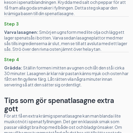
keson i spenatblandningen. Krydda med salt och peppar för att
få fram alla goda smaker i fyllningen. Detta steg skapar den
krämiga basen till din spenatlasagne.
Step 3
Varva lasagnen:
Smörj en ugnsform med lite olja och lägg ett
lager spenatsås i botten. Varva sedan lasagneplattor med mer
sås tills ingredienserna är slut, men se till att avsluta med ett lager
sås. Strö över den rivna osten jämnt över hela ytan.
Step 4
Grädda:
Ställ in formen i mitten av ugnen och låt den stå i cirka
30 minuter. Lasagnen är klar när pastan känns mjuk och osten har
fått en fin gyllene färg. Låt rätten vila några minuter innan
servering så att den sätter sig ordentligt.
Tips som gör spenatlasagne extra
gott
För att få en extra krämig spenatlasagne kan man blanda i lite
muskotnöt i spenatfyllningen. Det ger en klassisk smak som
passar väldigt bra ihop med både ost och bladgrönsaker. Om
man vill ha mer tuggmotstånd går det bra att tillsätta rostade