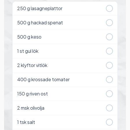
250
g lasagneplattor
500
g hackad spenat
500
g keso
1
st gul lök
2
klyftor vitlök
400
g krossade tomater
150
g riven ost
2
msk olivolja
1
tsk salt