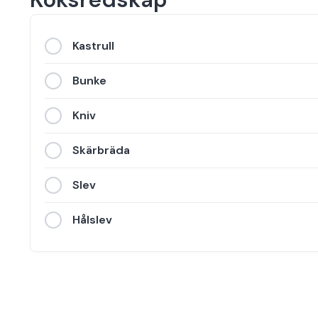
Kastrull
Bunke
Kniv
Skärbräda
Slev
Hålslev