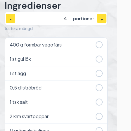
Ingredienser
portioner
−
+
Justera mängd
400
g formbar vegofärs
1
st gul lök
1
st ägg
0,5
dl ströbröd
1
tsk salt
2
krm svartpeppar
1
l grönsaksbuljong