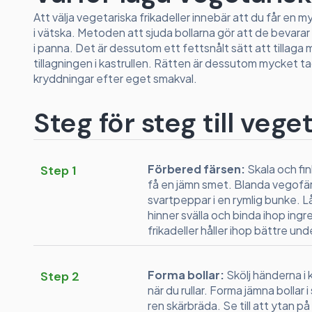
Att välja vegetariska frikadeller innebär att du får en 
i vätska. Metoden att sjuda bollarna gör att de bevarar 
i panna. Det är dessutom ett fettsnålt sätt att tillaga 
tillagningen i kastrullen. Rätten är dessutom mycket ta
kryddningar efter eget smakval.
Steg för steg till vege
Förbered färsen:
Skala och fin
Step 1
få en jämn smet. Blanda vegofärs
svartpeppar i en rymlig bunke. Lå
hinner svälla och binda ihop ing
frikadeller håller ihop bättre und
Forma bollar:
Skölj händerna i k
Step 2
när du rullar. Forma jämna bollar
ren skärbräda. Se till att ytan på