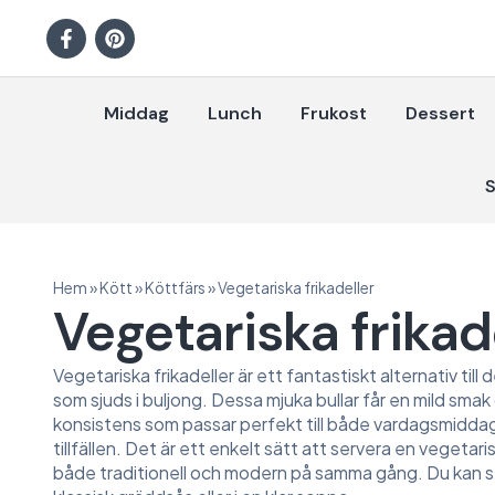
Middag
Lunch
Frukost
Dessert
S
Hem
»
Kött
»
Köttfärs
»
Vegetariska frikadeller
Vegetariska frikad
Vegetariska frikadeller är ett fantastiskt alternativ till 
som sjuds i buljong. Dessa mjuka bullar får en mild smak
konsistens som passar perfekt till både vardagsmiddag
tillfällen. Det är ett enkelt sätt att servera en vegetar
både traditionell och modern på samma gång. Du kan 