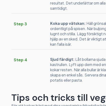
resultat. Det underlättar om alla b
samtidigt.
Koka upp vätskan:
Häll grönsa
Step 3
ordentligt på spisen. När buljon
lugnt och stilla. Lägg försiktigt
hjälp av en sked. Det är viktigt 
kan falla isär.
Sjud färdigt:
Låt bollarna sjuda i 
Step 4
kastrullen. Lyft upp dem med en
kokar resten. När alla bullar är k
skapa en enkel sås. Servera dina
potatis eller pasta.
Tips och tricks till ve
För att lyckas bäst med dina vegetariska frikadeller b