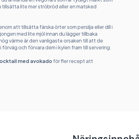
tillsätta lite mer ströbröd eller en matsked
m att tillsätta färska örter som persilja eller dill i
jongen med lite mjöl innan du lägger tillbaka
å hög värme är den vanligaste orsaken till att de
förväg och förvara dem i kylen fram till servering.
ocktail med avokado
för fler recept att
Näringsinnehå