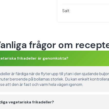
Salt:
anliga frågor om recept
etariska frikadeller är genomkokta?
deller är färdiga när de flyter upp till ytan i den sjudande bulj
nuter beroende på bollarnas storlek. Du kan enkelt kontroller
 se att den är fast och varm hela vägen igenom.
diga vegetariska frikadeller?