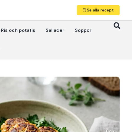
Se alla recept
Ris och potatis
Sallader
Soppor
r