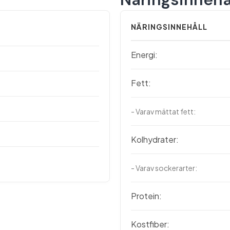
NÄRINGSINNEHÅLL
Energi:
Fett:
- Varav mättat fett:
Kolhydrater:
- Varav sockerarter:
Protein:
Kostfiber: