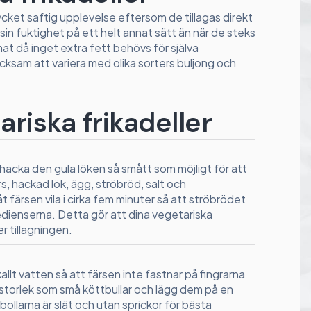
mycket saftig upplevelse eftersom de tillagas direkt
sin fuktighet på ett helt annat sätt än när de steks
mat då inget extra fett behövs för själva
cksam att variera med olika sorters buljong och
tariska frikadeller
hacka den gula löken så smått som möjligt för att
, hackad lök, ägg, ströbröd, salt och
t färsen vila i cirka fem minuter så att ströbrödet
redienserna. Detta gör att dina vegetariska
er tillagningen.
allt vatten så att färsen inte fastnar på fingrarna
 i storlek som små köttbullar och lägg dem på en
 bollarna är slät och utan sprickor för bästa