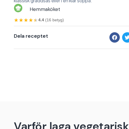
klassisk gräddsås eller i en klar soppa.
Hemmaköket
★★★★★
★★★★★
4.4
(16 betyg)
Dela receptet
Varför laga vegetarisk