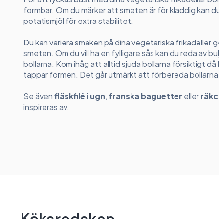
formbar. Om du märker att smeten är för kladdig kan du 
potatismjöl för extra stabilitet.
Du kan variera smaken på dina vegetariska frikadeller geno
smeten. Om du vill ha en fylligare sås kan du reda av bul
bollarna. Kom ihåg att alltid sjuda bollarna försiktigt d
tappar formen. Det går utmärkt att förbereda bollarna i 
Se även
fläskfilé i ugn
,
franska baguetter
eller
räkc
inspireras av.
Köksredskap