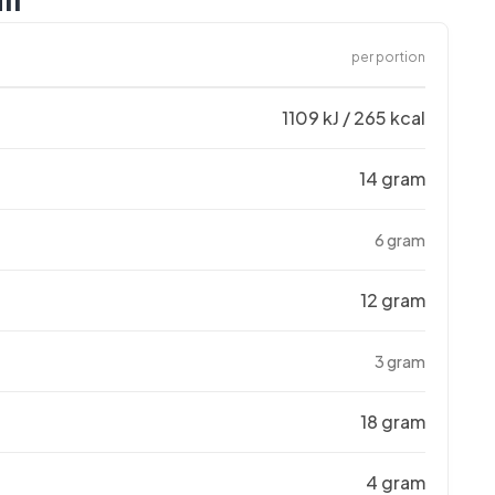
per portion
1109 kJ / 265 kcal
14 gram
6 gram
12 gram
3 gram
18 gram
4 gram