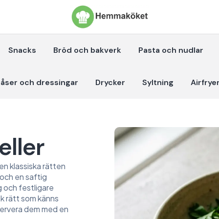
Snacks
Bröd och bakverk
Pasta och nudlar
åser och dressingar
Drycker
Syltning
Airfrye
eller
den klassiska rätten
 och en saftig
 och festligare
isk rätt som känns
servera dem med en