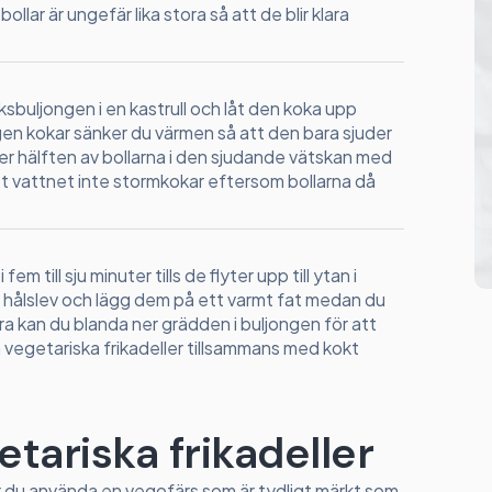
ollar är ungefär lika stora så att de blir klara
ksbuljongen i en kastrull och låt den koka upp
gen kokar sänker du värmen så att den bara sjuder
 ner hälften av bollarna i den sjudande vätskan med
att vattnet inte stormkokar eftersom bollarna då
fem till sju minuter tills de flyter upp till ytan i
 hålslev och lägg dem på ett varmt fat medan du
lara kan du blanda ner grädden i buljongen för att
 vegetariska frikadeller tillsammans med kokt
getariska frikadeller
ör du använda en vegofärs som är tydligt märkt som