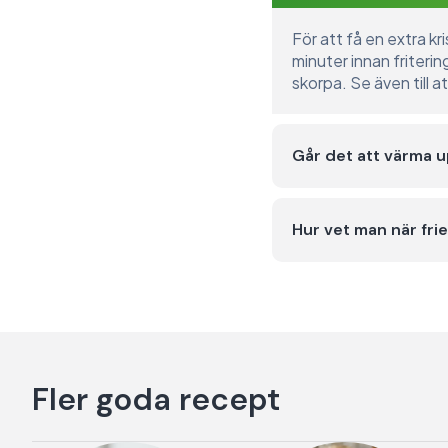
För att få en extra kr
minuter innan friteri
skorpa. Se även till a
Går det att värma u
Hur vet man när fri
Fler goda recept