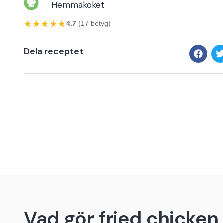
Hemmaköket
★★★★★
★★★★★
4.7
(17 betyg)
Dela receptet
Vad gör fried chicken t