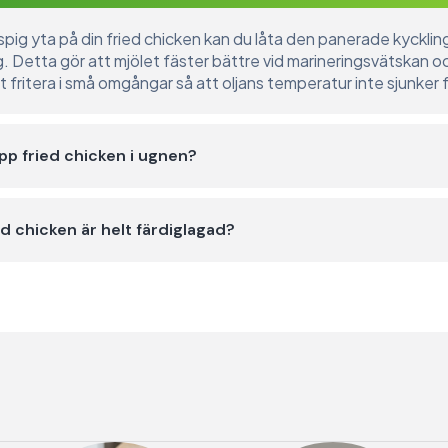
ispig yta på din fried chicken kan du låta den panerade kyckling
ng. Detta gör att mjölet fäster bättre vid marineringsvätskan o
tt fritera i små omgångar så att oljans temperatur inte sjunker
pp fried chicken i ugnen?
ed chicken är helt färdiglagad?