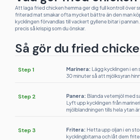
Att laga fried chicken hemma ger dig full kontroll öve
friterad mat smakar ofta mycket bättre än den man köpe
kycklingen förvandlas till vackert gyllene bitar i pannan
precis så krispig som du önskar.
Så gör du fried chick
Marinera:
Lägg kycklingen i en s
Step 1
30 minuter så att mjölksyran hin
Panera:
Blanda vetemjöl med salt
Step 2
Lyft upp kycklingen från marine
mjölblandningen tills hela ytan är
Fritera:
Hetta upp oljan i en stor
Step 3
kycklingbitarna och låt dem fritera