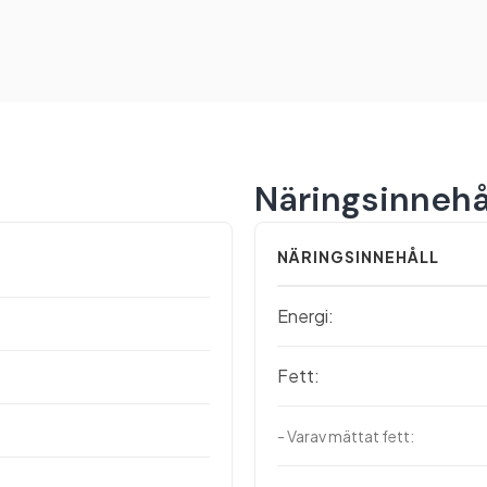
Näringsinnehå
NÄRINGSINNEHÅLL
Energi:
Fett:
- Varav mättat fett: