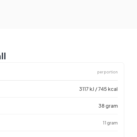
ll
per portion
3117 kJ / 745 kcal
38 gram
11 gram