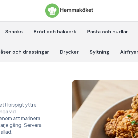
Snacks
Bröd och bakverk
Pasta och nudlar
åser och dressingar
Drycker
Syltning
Airfrye
tt krispigt yttre
nga vid
Genom att marinera
 varje gång. Servera
allad.