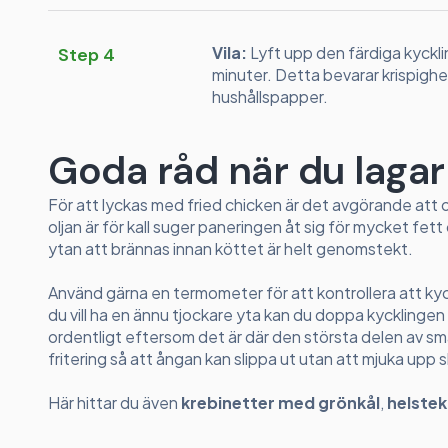
Vila:
Lyft upp den färdiga kycklin
Step 4
minuter. Detta bevarar krispigh
hushållspapper.
Goda råd när du lagar
För att lyckas med fried chicken är det avgörande att 
oljan är för kall suger paneringen åt sig för mycket fett 
ytan att brännas innan köttet är helt genomstekt.
Använd gärna en termometer för att kontrollera att ky
du vill ha en ännu tjockare yta kan du doppa kycklingen
ordentligt eftersom det är där den största delen av smak
fritering så att ångan kan slippa ut utan att mjuka upp 
Här hittar du även
krebinetter med grönkål
,
helstek