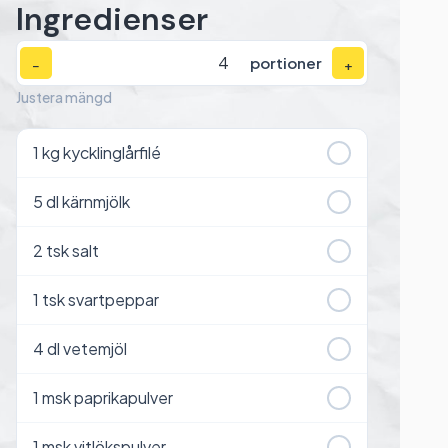
Ingredienser
portioner
−
+
Justera mängd
1
kg kycklinglårfilé
5
dl kärnmjölk
2
tsk salt
1
tsk svartpeppar
4
dl vetemjöl
1
msk paprikapulver
1
msk vitlökspulver