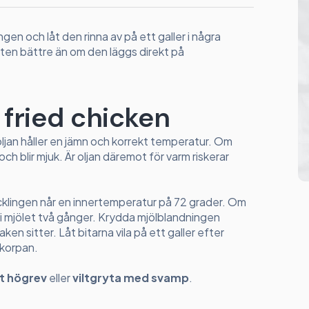
gen och låt den rinna av på ett galler i några
eten bättre än om den läggs direkt på
 fried chicken
oljan håller en jämn och korrekt temperatur. Om
och blir mjuk. Är oljan däremot för varm riskerar
cklingen når en innertemperatur på 72 grader. Om
 i mjölet två gånger. Krydda mjölblandningen
en sitter. Låt bitarna vila på ett galler efter
skorpan.
t högrev
eller
viltgryta med svamp
.