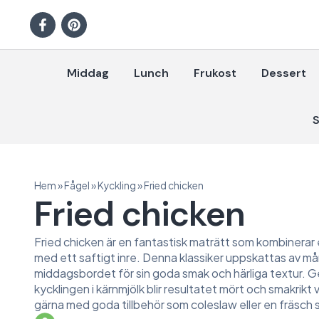
Middag
Lunch
Frukost
Dessert
S
Hem
»
Fågel
»
Kyckling
»
Fried chicken
Fried chicken
Fried chicken är en fantastisk maträtt som kombinerar e
med ett saftigt inre. Denna klassiker uppskattas av må
middagsbordet för sin goda smak och härliga textur. 
kycklingen i kärnmjölk blir resultatet mört och smakrikt
gärna med goda tillbehör som coleslaw eller en fräsch s