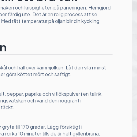
r smaken och krispigheten på paneringen. Hemgjord
r färdig ute. Det är en rolig process att se
. Med rätt temperatur på oljan blir din kyckling
en
kål och häll över kärnmjölken. Låt den vila i minst
ner göra köttet mört och saftigt.
, peppar, paprika och vitlökspulver i en tallrik.
ringsvätskan och vänd den noggrant i
 täckt.
 gryta till 170 grader. Lägg försiktigt i
 i cirka 10 minuter tills de är helt gyllenbruna.