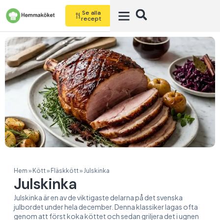
Se alla
recept
Hem
»
Kött
»
Fläskkött
»
Julskinka
Julskinka
Julskinka är en av de viktigaste delarna på det svenska
julbordet under hela december. Denna klassiker lagas ofta
genom att först koka köttet och sedan griljera det i ugnen