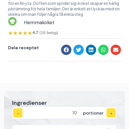
för en fin yta. Doften som sprider sig i köket skapar en härlig
julstämning för hela familjen. Det är enkelt att lyckas med sin
skinka om man följer några få enkla steg.
Hemmaköket
★★★★★
★★★★★
4.7
(16 betyg)
Dela receptet
Ingredienser
portioner
−
+