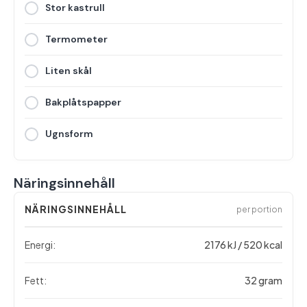
Stor kastrull
Termometer
Liten skål
Bakplåtspapper
Ugnsform
Näringsinnehåll
NÄRINGSINNEHÅLL
per portion
Energi:
2176 kJ / 520 kcal
Fett:
32 gram