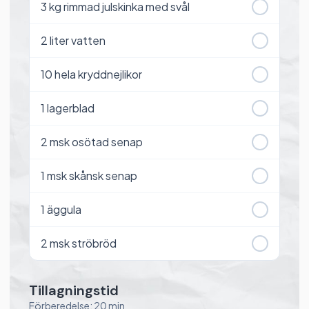
3
kg rimmad julskinka med svål
2
liter vatten
10
hela kryddnejlikor
1
lagerblad
2
msk osötad senap
1
msk skånsk senap
1
äggula
2
msk ströbröd
Tillagningstid
Förberedelse: 20 min