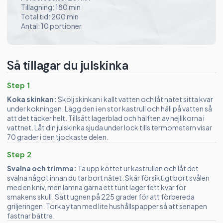
Tillagning: 180 min
Total tid: 200 min
Antal: 10 portioner
Så tillagar du julskinka
Step 1
Koka skinkan:
Skölj skinkan i kallt vatten och låt nätet sitta kvar
under kokningen. Lägg den i en stor kastrull och häll på vatten så
att det täcker helt. Tillsätt lagerblad och hälften av nejlikorna i
vattnet. Låt din julskinka sjuda under lock tills termometern visar
70 grader i den tjockaste delen.
Step 2
Svalna och trimma:
Ta upp köttet ur kastrullen och låt det
svalna något innan du tar bort nätet. Skär försiktigt bort svålen
med en kniv, men lämna gärna ett tunt lager fett kvar för
smakens skull. Sätt ugnen på 225 grader för att förbereda
griljeringen. Torka ytan med lite hushållspapper så att senapen
fastnar bättre.