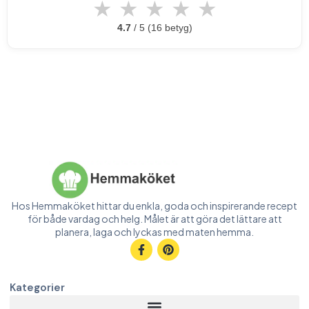
★
★
★
★
★
4.7
/ 5 (16 betyg)
Hos Hemmaköket hittar du enkla, goda och inspirerande recept
för både vardag och helg. Målet är att göra det lättare att
planera, laga och lyckas med maten hemma.
Kategorier