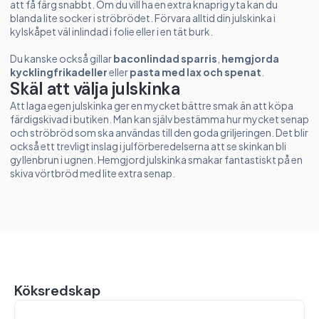
att få färg snabbt. Om du vill ha en extra knaprig yta kan du
blanda lite socker i ströbrödet. Förvara alltid din julskinka i
kylskåpet väl inlindad i folie eller i en tät burk.
Du kanske också gillar
baconlindad sparris
,
hemgjorda
kycklingfrikadeller
eller
pasta med lax och spenat
.
Skäl att välja julskinka
Att laga egen julskinka ger en mycket bättre smak än att köpa
färdigskivad i butiken. Man kan själv bestämma hur mycket senap
och ströbröd som ska användas till den goda griljeringen. Det blir
också ett trevligt inslag i julförberedelserna att se skinkan bli
gyllenbrun i ugnen. Hemgjord julskinka smakar fantastiskt på en
skiva vörtbröd med lite extra senap.
Köksredskap