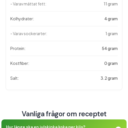
- Varav mättat fett:
11 gram
Kolhydrater:
4 gram
- Varav sockerarter:
1 gram
Protein:
54 gram
Kostfiber:
0 gram
Salt:
3.2 gram
Vanliga frågor om receptet
Hur länge ska en julskinka koka per kilo?