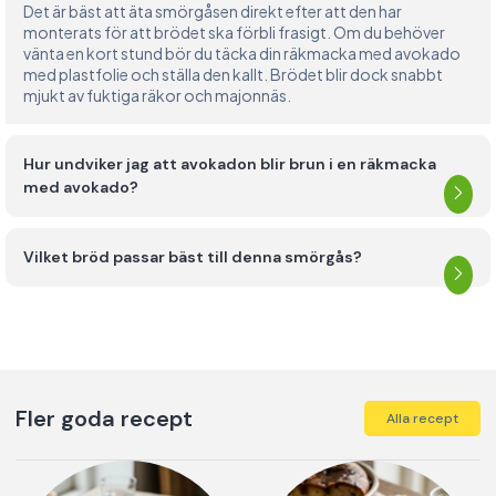
Det är bäst att äta smörgåsen direkt efter att den har
monterats för att brödet ska förbli frasigt. Om du behöver
vänta en kort stund bör du täcka din räkmacka med avokado
med plastfolie och ställa den kallt. Brödet blir dock snabbt
mjukt av fuktiga räkor och majonnäs.
Hur undviker jag att avokadon blir brun i en räkmacka
med avokado?
Vilket bröd passar bäst till denna smörgås?
Fler goda recept
Alla recept