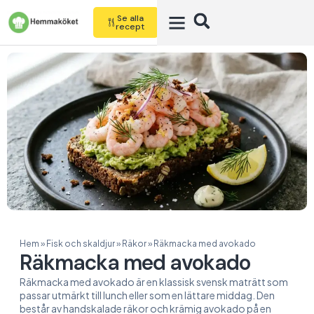
Se alla
recept
Hem
»
Fisk och skaldjur
»
Räkor
»
Räkmacka med avokado
Räkmacka med avokado
Räkmacka med avokado är en klassisk svensk maträtt som
passar utmärkt till lunch eller som en lättare middag. Den
består av handskalade räkor och krämig avokado på en