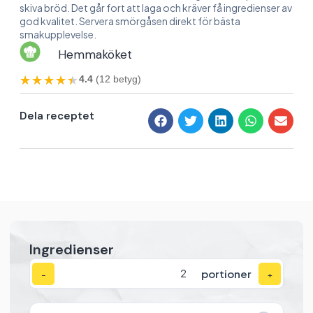
skiva bröd. Det går fort att laga och kräver få ingredienser av
god kvalitet. Servera smörgåsen direkt för bästa
smakupplevelse.
Hemmaköket
★★★★★
★★★★★
4.4
(12 betyg)
Dela receptet
Ingredienser
portioner
−
+