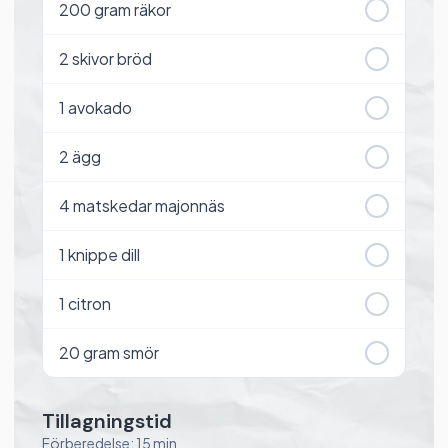
200
gram räkor
2
skivor bröd
1
avokado
2
ägg
4
matskedar majonnäs
1
knippe dill
1
citron
20
gram smör
Tillagningstid
Förberedelse: 15 min