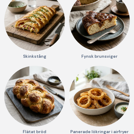
Skinkstång
Fynsk brunsviger
Flätat bröd
Panerade lökringar i airfryer