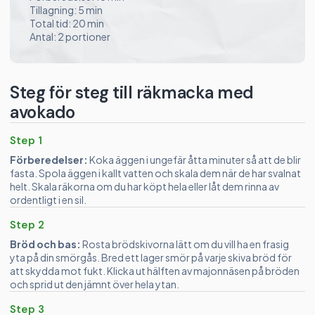
Tillagning: 5 min
Total tid: 20 min
Antal: 2 portioner
Steg för steg till räkmacka med
avokado
Step 1
Förberedelser:
Koka äggen i ungefär åtta minuter så att de blir
fasta. Spola äggen i kallt vatten och skala dem när de har svalnat
helt. Skala räkorna om du har köpt hela eller låt dem rinna av
ordentligt i en sil.
Step 2
Bröd och bas:
Rosta brödskivorna lätt om du vill ha en frasig
yta på din smörgås. Bred ett lager smör på varje skiva bröd för
att skydda mot fukt. Klicka ut hälften av majonnäsen på bröden
och sprid ut den jämnt över hela ytan.
Step 3