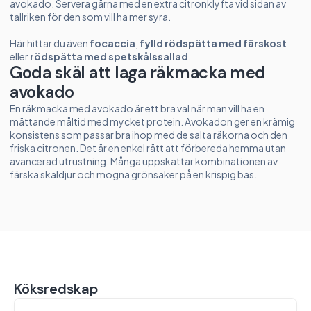
avokado. Servera gärna med en extra citronklyfta vid sidan av
tallriken för den som vill ha mer syra.
Här hittar du även
focaccia
,
fylld rödspätta med färskost
eller
rödspätta med spetskålssallad
.
Goda skäl att laga räkmacka med
avokado
En räkmacka med avokado är ett bra val när man vill ha en
mättande måltid med mycket protein. Avokadon ger en krämig
konsistens som passar bra ihop med de salta räkorna och den
friska citronen. Det är en enkel rätt att förbereda hemma utan
avancerad utrustning. Många uppskattar kombinationen av
färska skaldjur och mogna grönsaker på en krispig bas.
Köksredskap