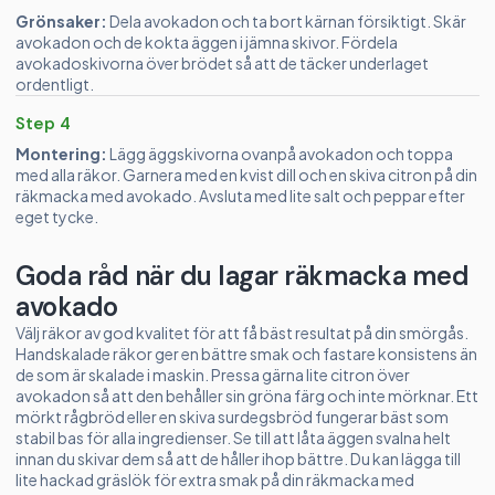
Grönsaker:
Dela avokadon och ta bort kärnan försiktigt. Skär
avokadon och de kokta äggen i jämna skivor. Fördela
avokadoskivorna över brödet så att de täcker underlaget
ordentligt.
Step 4
Montering:
Lägg äggskivorna ovanpå avokadon och toppa
med alla räkor. Garnera med en kvist dill och en skiva citron på din
räkmacka med avokado. Avsluta med lite salt och peppar efter
eget tycke.
Goda råd när du lagar räkmacka med
avokado
Välj räkor av god kvalitet för att få bäst resultat på din smörgås.
Handskalade räkor ger en bättre smak och fastare konsistens än
de som är skalade i maskin. Pressa gärna lite citron över
avokadon så att den behåller sin gröna färg och inte mörknar. Ett
mörkt rågbröd eller en skiva surdegsbröd fungerar bäst som
stabil bas för alla ingredienser. Se till att låta äggen svalna helt
innan du skivar dem så att de håller ihop bättre. Du kan lägga till
lite hackad gräslök för extra smak på din räkmacka med