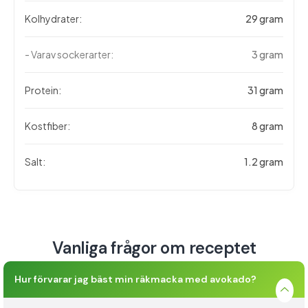
Kolhydrater:
29 gram
- Varav sockerarter:
3 gram
Protein:
31 gram
Kostfiber:
8 gram
Salt:
1.2 gram
Vanliga frågor om receptet
Hur förvarar jag bäst min räkmacka med avokado?