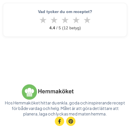
Vad tycker du om receptet?
★
★
★
★
★
4.4
/ 5 (12 betyg)
Hos Hemmaköket hittar du enkla, goda och inspirerande recept
för både vardag och helg. Målet är att göra det lättare att
planera, laga och lyckas med maten hemma.