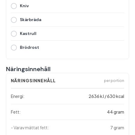
Kniv
Skärbräda
Kastrull
Brödrost
Näringsinnehåll
NÄRINGSINNEHÅLL
per portion
Energi:
2636 kJ / 630 kcal
Fett:
44 gram
- Varav mättat fett:
7 gram