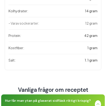
Kolhydrater:
14 gram
- Varav sockerarter:
12 gram
Protein:
42 gram
Kostfiber:
1 gram
Salt:
1.1 gram
Vanliga frågor om receptet
Hur får man ytan på glaserat sidfläsk riktigt krispig?