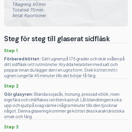
Tillagning: 60 min
Total tid: 70 min
Antal: 4 portioner
Steg för steg till glaserat sidfläsk
Step 1
Förbered köttet:
Sätt ugnen på 175 grader och skär svålen på
ditt sidfläsk i ett rutmönster. Krydda hela biten med salt och
peppar innan du lägger den i en ugnsform. Stek köttet mitt i
ugnen i ungefär 45 minuter tills det börjar få färg.
Step 2
Gör glasyren:
Blanda sojasås, honung, pressad vitlök, riven
ingefära och chiliflakes i en liten kastrull. Låt blandningen koka
upp och sjud på svag värme i några minuter tills den tjocknar
något. Denna glasering kommer ge köttet dess karaktäristiska
smak och färg.
Step 3