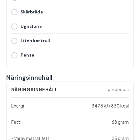
Skärbräda
Ugnsform
Liten kastrull
Pensel
Näringsinnehåll
NÄRINGSINNEHÅLL
per portion
Energi:
3473 kJ / 830 kcal
Fett:
68 gram
- Varav mättat fett:
25 gram