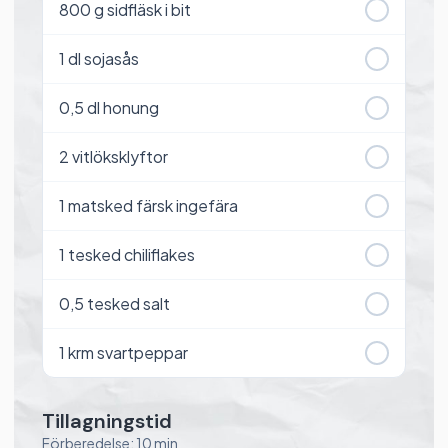
800
g sidfläsk i bit
1
dl sojasås
0,5
dl honung
2
vitlöksklyftor
1
matsked färsk ingefära
1
tesked chiliflakes
0,5
tesked salt
1
krm svartpeppar
Tillagningstid
Förberedelse: 10 min