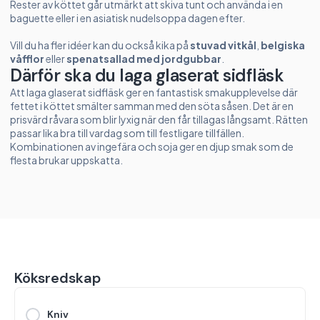
Rester av köttet går utmärkt att skiva tunt och använda i en
baguette eller i en asiatisk nudelsoppa dagen efter.
Vill du ha fler idéer kan du också kika på
stuvad vitkål
,
belgiska
våfflor
eller
spenatsallad med jordgubbar
.
Därför ska du laga glaserat sidfläsk
Att laga glaserat sidfläsk ger en fantastisk smakupplevelse där
fettet i köttet smälter samman med den söta såsen. Det är en
prisvärd råvara som blir lyxig när den får tillagas långsamt. Rätten
passar lika bra till vardag som till festligare tillfällen.
Kombinationen av ingefära och soja ger en djup smak som de
flesta brukar uppskatta.
Köksredskap
Kniv