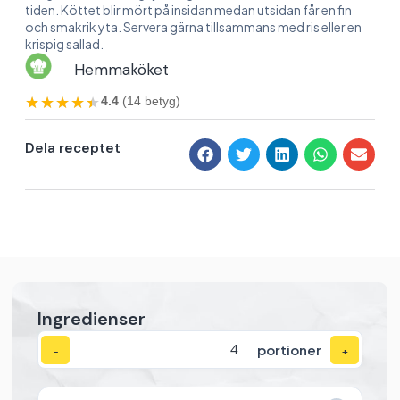
tiden. Köttet blir mört på insidan medan utsidan får en fin
och smakrik yta. Servera gärna tillsammans med ris eller en
krispig sallad.
Hemmaköket
★★★★★
★★★★★
4.4
(14 betyg)
Dela receptet
Ingredienser
portioner
−
+