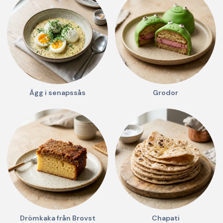
Ägg i senapssås
Grodor
Drömkaka från Brovst
Chapati