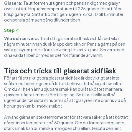
Glasera:
Ta ut formen ur ugnen och pensla rikligt med glasyr
över köttet. Höj ugnstemperaturen till 225 grader för att få en
krispigare yta. Sätt in köttet igen i ugnen i cirka 10 till 15 minuter
och pensla gärna en gång till under tiden.
Step 4
Vila och servera:
Ta ut ditt glaserat sidfläsk och låt det vila i
några minuter innan du skär upp det i skivor. Pensla gärna på den
sista glasyren precis före servering för extra glans. Servera med
dina valda tillbehör medan det fortfarande är varmt.
Tips och tricks till glaserat sidfläsk
För att få ett riktigt bra glaserat sidfläsk är det viktigt att inte
snåla med tiden i ugnen då fettet behöver tid på sig att smälta.
Om du vill ha en ännu djupare smak kan du låta köttet marinera i
glasyren några timmar före tillagning. Se till att hålla koll på
ugnen under de sista minuterna så att glasyren inte bränns vid då
honungen kan bli mörk snabbt.
Använd gärna en stektermometer för att vara säker på att köttet
når en innertemperatur på 80 grader. Om du föredrar en mindre
stark smak kan du minska mängden chili eller utesluta den helt.