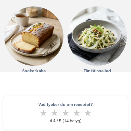
Sockerkaka
Fänkålssallad
Vad tycker du om receptet?
★
★
★
★
★
4.4
/ 5 (14 betyg)