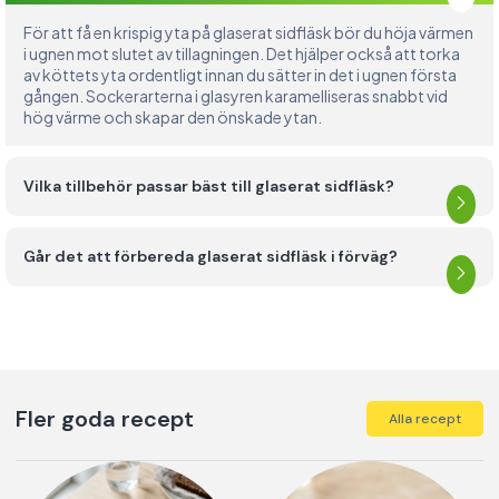
För att få en krispig yta på glaserat sidfläsk bör du höja värmen
i ugnen mot slutet av tillagningen. Det hjälper också att torka
av köttets yta ordentligt innan du sätter in det i ugnen första
gången. Sockerarterna i glasyren karamelliseras snabbt vid
hög värme och skapar den önskade ytan.
Vilka tillbehör passar bäst till glaserat sidfläsk?
Går det att förbereda glaserat sidfläsk i förväg?
Fler goda recept
Alla recept